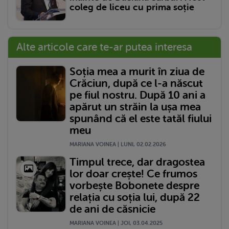
coleg de liceu cu prima soție
Alte articole care te-ar putea interesa
Soția mea a murit în ziua de
Crăciun, după ce l-a născut
pe fiul nostru. După 10 ani a
apărut un străin la ușa mea
spunând că el este tatăl fiului
meu
MARIANA VOINEA | LUNI, 02.02.2026
Timpul trece, dar dragostea
lor doar crește! Ce frumos
vorbește Bobonete despre
relația cu soția lui, după 22
de ani de căsnicie
MARIANA VOINEA | JOI, 03.04.2025