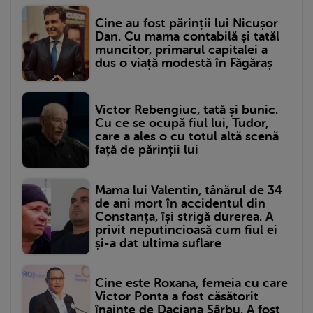
Cine au fost părinții lui Nicușor
Dan. Cu mama contabilă și tatăl
muncitor, primarul capitalei a
dus o viață modestă în Făgăraș
Victor Rebengiuc, tată și bunic.
Cu ce se ocupă fiul lui, Tudor,
care a ales o cu totul altă scenă
față de părinții lui
Mama lui Valentin, tânărul de 34
de ani mort în accidentul din
Constanța, își strigă durerea. A
privit neputincioasă cum fiul ei
și-a dat ultima suflare
Cine este Roxana, femeia cu care
Victor Ponta a fost căsătorit
înainte de Daciana Sârbu. A fost