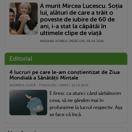
A murit Mircea Lucescu. Soția
lui, alături de care a trăit o
poveste de iubire de 60 de
ani, i-a stat la căpătâi în
ultimele clipe de viață
MARIANA VOINEA | MIERCURI, 08.04.2026
Editorial
4 lucruri pe care le-am conștientizat de Ziua
Mondială a Sănătății Mintale
ANDREEA GUICĂ - PSIHOLOG | MARŢI, 10.10.2023
E firesc ca atunci când sărbătorim
ceva, să ne gândim mai în
profunzime la lucrul respectiv. Așa
se face că încă...