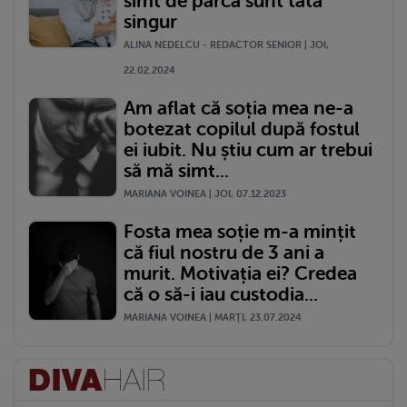
simt de parcă sunt tată
singur
ALINA NEDELCU - REDACTOR SENIOR | JOI,
22.02.2024
Am aflat că soția mea ne-a
botezat copilul după fostul
ei iubit. Nu știu cum ar trebui
să mă simt...
MARIANA VOINEA | JOI, 07.12.2023
Fosta mea soție m-a mințit
că fiul nostru de 3 ani a
murit. Motivația ei? Credea
că o să-i iau custodia...
MARIANA VOINEA | MARŢI, 23.07.2024