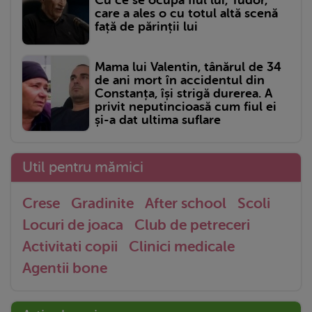
Cu ce se ocupă fiul lui, Tudor,
care a ales o cu totul altă scenă
față de părinții lui
Mama lui Valentin, tânărul de 34
de ani mort în accidentul din
Constanța, își strigă durerea. A
privit neputincioasă cum fiul ei
și-a dat ultima suflare
Util pentru mămici
Crese
Gradinite
After school
Scoli
Locuri de joaca
Club de petreceri
Activitati copii
Clinici medicale
Agentii bone