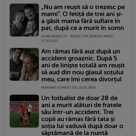
„Nu am reușit să o trezesc pe
mami”. O fetiță de trei ani și-
a găsit mama fără suflare în
pat, după ce a murit în somn
ALINA NEDELCU - REDACTOR SENIOR | MARŢI,
17.10.2023
Am rămas fără auz după un
accident groaznic. După 5
ani de liniște totală am reușit
să aud din nou glasul soțului
meu, care îmi cerea divorțul
MARIANA VOINEA | JOI, 22.01.2026
Un fotbalist de doar 28 de
ani a murit alături de fratele
său într-un accident. Trei
copii au rămas fără tata și
soția lui vaduvă după doar o
săptămană de la nuntă