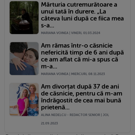
Mărturia cutremurătoare a
unui tată în durere. „La
câteva luni după ce fiica mea
s-a...
MARIANA VOINEA | VINERI, 01.03.2024
Am rămas într-o căsnicie
nefericită timp de 6 ani după
ce am aflat că mi-a spus că
m-a...
MARIANA VOINEA | MIERCURI, 08.11.2023
Am divorțat după 37 de ani
de căsnicie, pentru că m-am
îndrăgostit de cea mai bună
prietenă...
ALINA NEDELCU - REDACTOR SENIOR | JOI,
21.09.2023