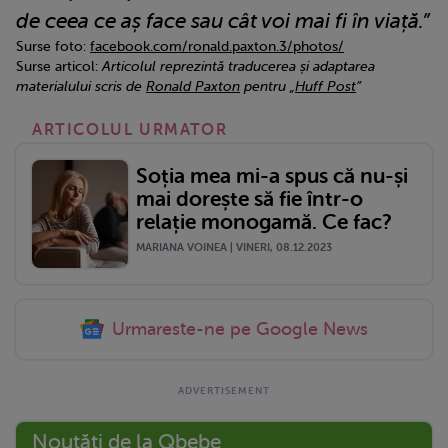
de ceea ce aș face sau cât voi mai fi în viață.”
Surse foto:
facebook.com/ronald.paxton.3/photos/
Surse articol:
Articolul reprezintă traducerea și adaptarea
materialului scris de
Ronald Paxton
pentru „
Huff Post
”
ARTICOLUL URMATOR
Soția mea mi-a spus că nu-și
mai dorește să fie într-o
relație monogamă. Ce fac?
MARIANA VOINEA | VINERI, 08.12.2023
Urmareste-ne pe Google News
Noutăți de la Qbebe