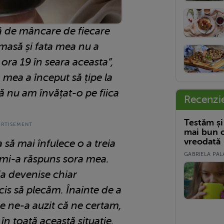
ă de mâncare de fiecare
 masă și fata mea nu a
ora 19 în seara aceasta”,
 mea a început să țipe la
ă nu am învățat-o pe fiica
Recenzi
Testăm și
mai bun c
vreodată
a să mai înfulece o a treia
GABRIELA PALA
 mi-a răspuns sora mea.
ia devenise chiar
cis să plecăm. Înainte de a
re ne-a auzit că ne certam,
în toată această situație.