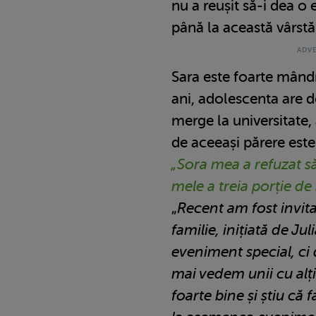
nu a reușit să-i dea 
până la această vârstă
Sara este foarte mândră
ani, adolescenta are d
merge la universitate, 
de aceeași părere este 
„Sora mea a refuzat să 
mele a treia porție d
„
Recent am fost invita
familie, inițiată de Ju
eveniment special, ci
mai vedem unii cu alții
foarte bine și știu că