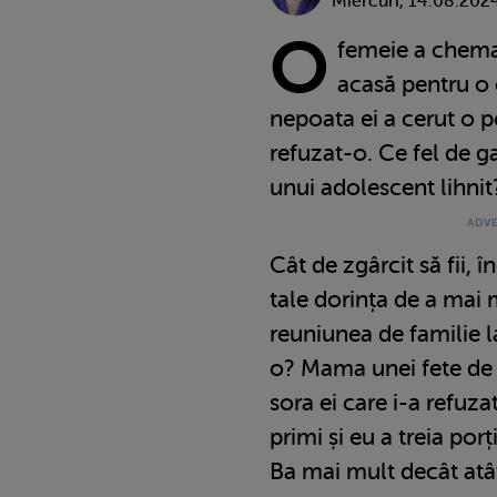
Miercuri, 14.08.202
O
femeie a chemat
acasă pentru o 
nepoata ei a cerut o p
refuzat-o. Ce fel de ga
unui adolescent lihnit
Cât de zgârcit să fii, î
tale dorința de a mai 
reuniunea de familie l
o? Mama unei fete de 
sora ei care i-a refuza
primi și eu a treia por
Ba mai mult decât at