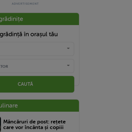
grădinițe
grădință în orașul tău
CAUTĂ
ulinare
Mâncăruri de post: rețete
care vor încânta și copiii