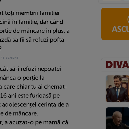
4
 toți membrii familiei
cină în familie, dar când
orție de mâncare în plus, a
zdă să fii să refuzi pofta
?
ncât să-i refuzi nepoatei
mânca o porție la
a care chiar tu ai chemat-
16 ani este furioasă pe
t adolescenței cerința de a
ție de mâncare.
ât, a acuzat-o pe mamă că