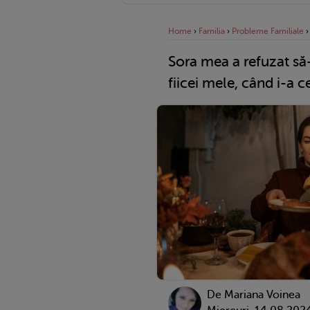
Home
›
Familia
›
Probleme Familiale
Sora mea a refuzat să
fiicei mele, când i-a c
De
Mariana Voinea