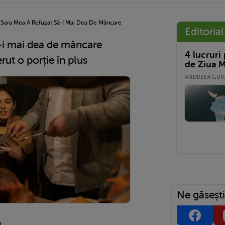
›
Sora Mea A Refuzat Să-I Mai Dea De Mâncare Fiicei Mele, Când I-A Cerut O Porție În
Editorial
-i mai dea de mâncare
4 lucruri
erut o porție în plus
de Ziua M
ANDREEA GUICĂ
Ne găsești