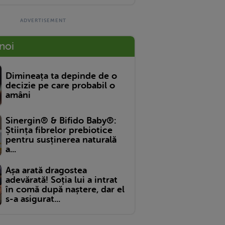
 noi
Dimineața ta depinde de o
decizie pe care probabil o
amâni
Sinergin® & Bifido Baby®:
Știința fibrelor prebiotice
pentru susținerea naturală
a...
Așa arată dragostea
adevărată! Soția lui a intrat
în comă după naștere, dar el
s-a asigurat...