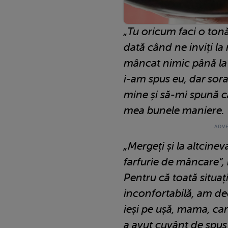
„Tu oricum faci o ton
dată când ne inviți la
mâncat nimic până la 
i-am spus eu, dar sora
mine și să-mi spună c
mea bunele maniere.
„Mergeți și la altcinev
farfurie de mâncare”,
Pentru că toată situaț
inconfortabilă, am de
ieși pe ușă, mama, ca
a avut cuvânt de spus 