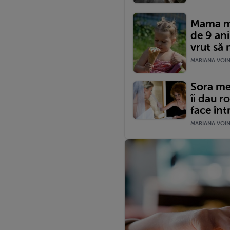
Mama me
de 9 ani
vrut să
MARIANA VOINE
Sora me
îi dau r
face înt
MARIANA VOINE