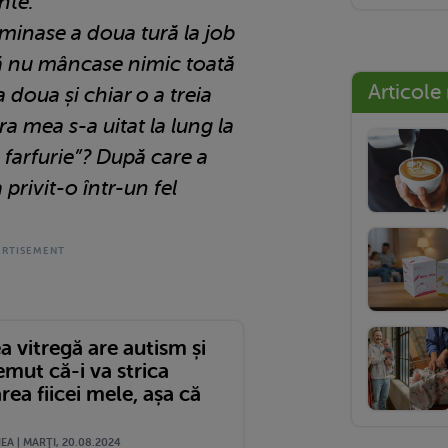
nte.
erminase a doua tură la job
 că nu mâncase nimic toată
Articole
a doua și chiar o a treia
ra mea s-a uitat la lung la
tă farfurie”? După care a
 privit-o într-un fel
a vitregă are autism și
mut că-i va strica
rea fiicei mele, așa că
A | MARŢI, 20.08.2024