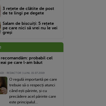
3 rețete de clătite de post
de te lingi pe degete
Salam de biscuiți: 5 rețete
pe care nici să vrei nu le vei
greși
e
 recomandăm: probabil cel
eai pe care l-am băut
DI - REDACTOR | LUNI, 15.07.2019
O regulă importantă pe care
trebuie să o respecți atunci
când ești părinte, și cu
precădere acel părinte care
este principalul...