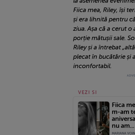
la asemenea evenime
Fiica mea, Riley, își t
și era lihnită pentru
ziua. Așa că a cerut o 
porție mătușii sale. So
Riley și a întrebat „al
plecat în bucătărie și a
inconfortabil.
VEZI SI
Fiica me
m-am te
aniversa
nu am...
MARIANA VOINE