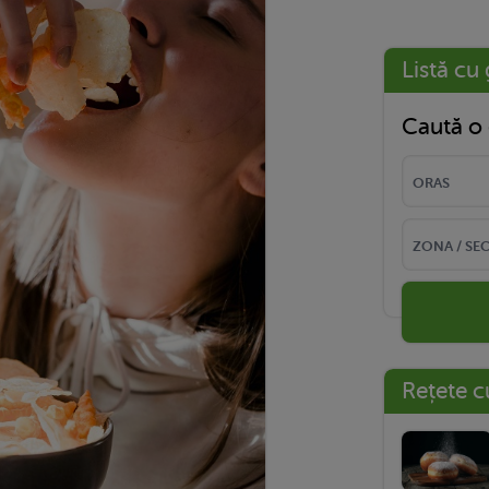
Listă cu 
Caută o 
Rețete c