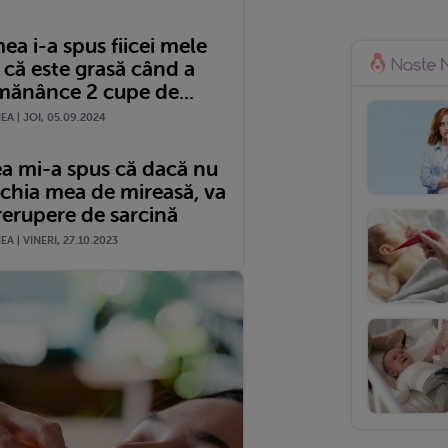
a i-a spus fiicei mele
 că este grasă când a
 mănânce 2 cupe de...
A | JOI, 05.09.2024
a mi-a spus că dacă nu
ochia mea de mireasă, va
rerupere de sarcină
A | VINERI, 27.10.2023