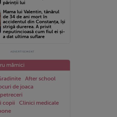
părinții lui
Mama lui Valentin, tânărul
de 34 de ani mort în
accidentul din Constanța, își
strigă durerea. A privit
neputincioasă cum fiul ei și-
a dat ultima suflare
tru mămici
radinite
After school
ocuri de joaca
petreceri
i copii
Clinici medicale
 bone