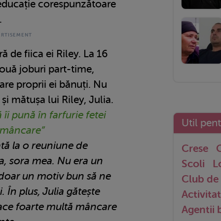
o educație corespunzătoare
.
 de fiica ei Riley. La 16
ouă joburi part-time,
are proprii ei bănuți. Nu
și mătușa lui Riley, Julia.
îi pună în farfurie fetei
Util pen
e mâncare”
tă la o reuniune de
Crese
G
lia, sora mea. Nu era un
Scoli
L
 doar un motiv bun să ne
Club de 
. În plus, Julia gătește
Activitat
 face foarte multă mâncare
Agentii