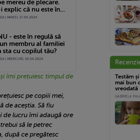
pe mereu de plecare.
 explic că nu este în...
A | MARŢI, 17.09.2024
U - este în regulă să
 un membru al familiei
 sta cu copilul tău?
A | MIERCURI, 10.04.2024
Recenzi
și îmi prețuiesc timpul de
Testăm și
mai bun c
vreodată
rețuiesc pe copiii mei,
GABRIELA PALA
ță de aceștia. Să fiu
lei de lucru îmi adaugă ore
trebui să le petrec
, după ce pregătesc