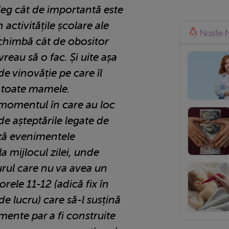
leg cât de importantă este
 activitățile școlare ale
schimbă cât de obositor
vreau să o fac. Și uite așa
e vinovăție pe care îl
 toate mamele.
momentul în care au loc
e așteptările legate de
ză evenimentele
a mijlocul zilei, unde
urul care nu va avea un
orele 11-12 (adică fix în
e lucru) care să-l susțină
mente par a fi construite