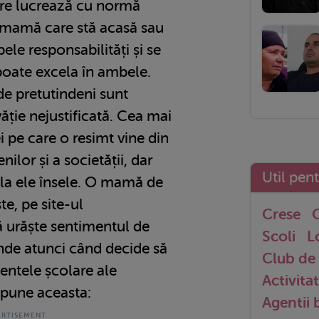
re lucrează cu normă
e mamă care stă acasă sau
le responsabilități și se
poate excela în ambele.
de pretutindeni sunt
ție nejustificată. Cea mai
i pe care o resimt vine din
enilor și a societății, dar
Util pen
 la ele însele. O mamă de
te, pe site-ul
Crese
G
ă urăște sentimentul de
Scoli
L
inde atunci când decide să
Club de 
entele școlare ale
Activitat
 spune aceasta:
Agentii