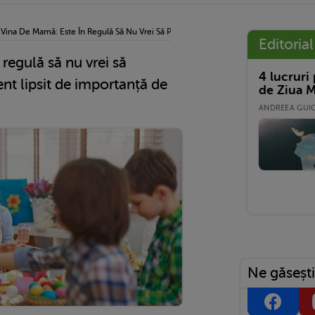
›
Vina De Mamă: Este În Regulă Să Nu Vrei Să Participi La Un Eveniment Lipsit De Imp
Editorial
regulă să nu vrei să
4 lucruri
ent lipsit de importanță de
de Ziua M
ANDREEA GUICĂ
Ne găsești