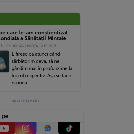
ortanță De La Școala Copiilor?
 pe care le-am conștientizat
ondială a Sănătății Mintale
 - PSIHOLOG | MARŢI, 10.10.2023
E firesc ca atunci când
sărbătorim ceva, să ne
gândim mai în profunzime la
lucrul respectiv. Așa se face
că încă...
 pe