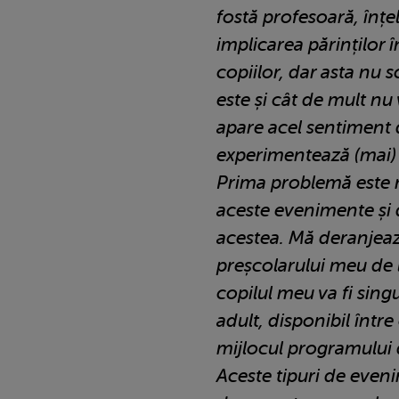
fostă profesoară, înțe
implicarea părinților în
copiilor, dar asta nu 
este și cât de mult nu 
apare acel sentiment d
experimentează (mai)
Prima problemă este 
aceste evenimente și d
acestea. Mă deranjea
preșcolarului meu de l
copilul meu va fi sing
adult, disponibil între 
mijlocul programului d
Aceste tipuri de eveni