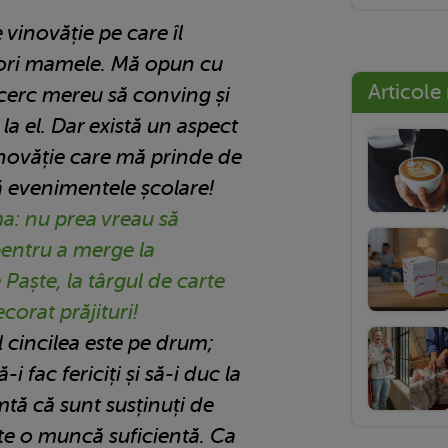
vinovăție pe care îl
ori mamele. Mă opun cu
Articole
ncerc mereu să conving și
a el. Dar există un aspect
inovăție care mă prinde de
că evenimentele școlare!
ma: nu prea vreau să
 pentru a merge la
Paște, la târgul de carte
corat prăjituri!
l cincilea este pe drum;
-i fac fericiți și să-i duc la
imtă că sunt susținuți de
este o muncă suficientă. Ca