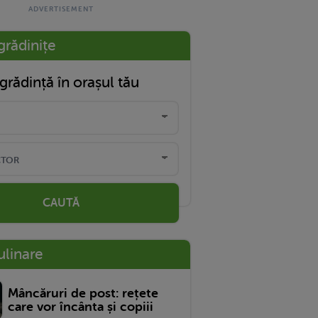
grădinițe
grădință în orașul tău
CAUTĂ
ulinare
Mâncăruri de post: rețete
care vor încânta și copiii