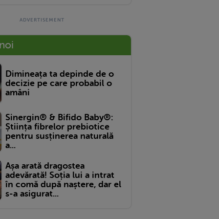
 noi
Dimineața ta depinde de o
decizie pe care probabil o
amâni
Sinergin® & Bifido Baby®:
Știința fibrelor prebiotice
pentru susținerea naturală
a...
Așa arată dragostea
adevărată! Soția lui a intrat
în comă după naștere, dar el
s-a asigurat...