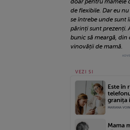
doar pentru mamele 
de flexibile. Dar eu n
se întrebe unde sunt în
părinți sunt prezenți
bunic să meargă, din 
vinovății de mamă.
VEZI SI
Este în 
telefonu
granița 
MARIANA VOINE
Mama me