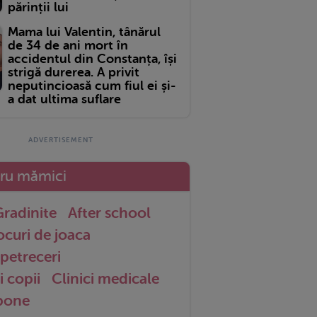
părinții lui
Mama lui Valentin, tânărul
de 34 de ani mort în
accidentul din Constanța, își
strigă durerea. A privit
neputincioasă cum fiul ei și-
a dat ultima suflare
tru mămici
radinite
After school
ocuri de joaca
petreceri
i copii
Clinici medicale
 bone