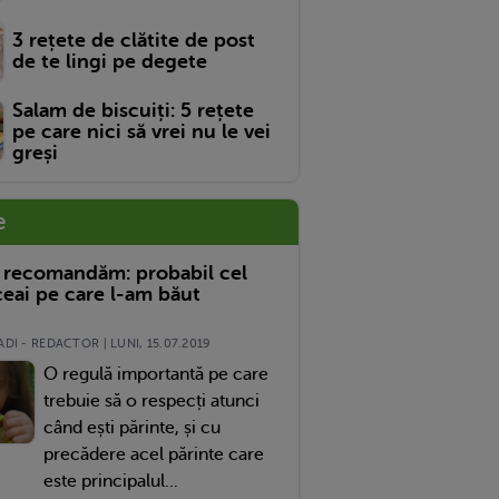
3 rețete de clătite de post
de te lingi pe degete
Salam de biscuiți: 5 rețete
pe care nici să vrei nu le vei
greși
e
 recomandăm: probabil cel
eai pe care l-am băut
DI - REDACTOR | LUNI, 15.07.2019
O regulă importantă pe care
trebuie să o respecți atunci
când ești părinte, și cu
precădere acel părinte care
este principalul...