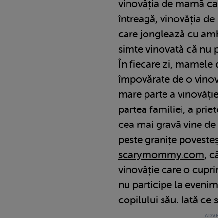
vinovăția de mamă ca
întreagă, vinovăția d
care jonglează cu ambe
simte vinovată că nu 
În fiecare zi, mamele 
împovărate de o vinovă
mare parte a vinovăție
partea familiei, a priet
cea mai gravă vine de
peste granițe povesteș
scarymommy.com
, c
vinovăție care o cupr
nu participe la evenim
copilului său. Iată ce