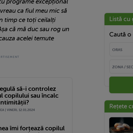
cu programe excepțional
u vreau ca fiul meu mic să
Listă cu 
 timp ce toți ceilalți
. Așa că mă duc sau rog un
Caută o 
cauza acelei temute
regulă să-i controlez
l copilului sau încalc
intimității?
Rețete c
A | VINERI, 12.01.2024
a îmi forțează copilul