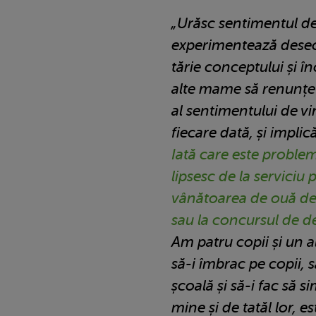
„Urăsc sentimentul de 
experimentează dese
tărie conceptului și î
alte mame să renunțe l
al sentimentului de v
fiecare dată, și impli
Iată care este proble
lipsesc de la serviciu
vânătoarea de ouă de 
sau la concursul de de
Am patru copii și un a
să-i îmbrac pe copii, să
școală și să-i fac să s
mine și de tatăl lor, 