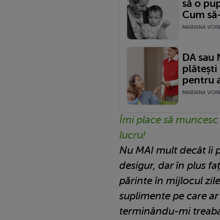
să o pu
Cum să-i
MARIANA VOINE
DA sau N
plătești
pentru a
MARIANA VOINE
Îmi place să muncesc 
lucru!
Nu MAI mult decât îi p
desigur, dar în plus fa
părinte în mijlocul zi
suplimente pe care ar 
terminându-mi treaba