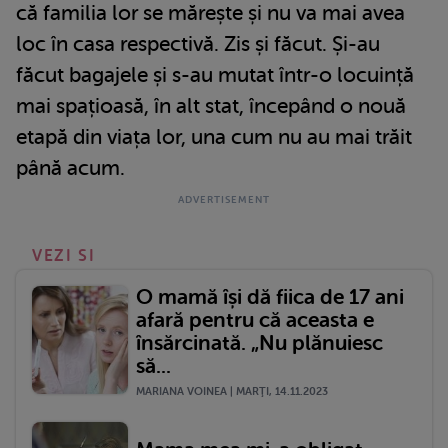
că familia lor se mărește și nu va mai avea
loc în casa respectivă. Zis și făcut. Și-au
făcut bagajele și s-au mutat într-o locuință
mai spațioasă, în alt stat, începând o nouă
etapă din viața lor, una cum nu au mai trăit
până acum.
VEZI SI
O mamă își dă fiica de 17 ani
afară pentru că aceasta e
însărcinată. „Nu plănuiesc
să...
MARIANA VOINEA | MARŢI, 14.11.2023