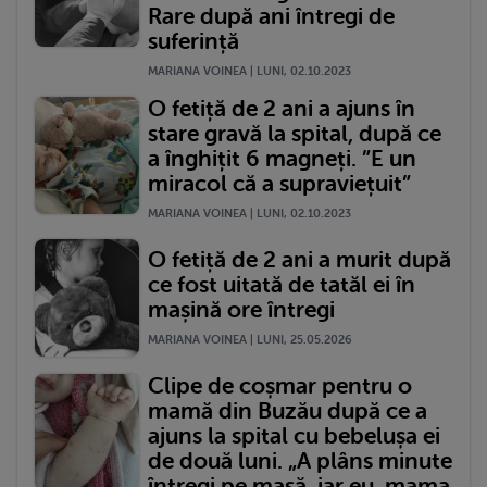
Rare după ani întregi de
suferință
MARIANA VOINEA | LUNI, 02.10.2023
O fetiță de 2 ani a ajuns în
stare gravă la spital, după ce
a înghițit 6 magneți. ”E un
miracol că a supraviețuit”
MARIANA VOINEA | LUNI, 02.10.2023
O fetiță de 2 ani a murit după
ce fost uitată de tatăl ei în
mașină ore întregi
MARIANA VOINEA | LUNI, 25.05.2026
Clipe de coșmar pentru o
mamă din Buzău după ce a
ajuns la spital cu bebelușa ei
de două luni. „A plâns minute
întregi pe masă, iar eu, mama