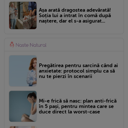
Așa arată dragostea adevărată!
Soția lui a intrat în comă după
naștere, dar el s-a asigurat...
Pregătirea pentru sarcină când ai
anxietate: protocol simplu ca să
nu te pierzi în scenarii
Mi-e frică să nasc: plan anti-frică
în 5 pași, pentru mintea care se
duce direct la worst-case