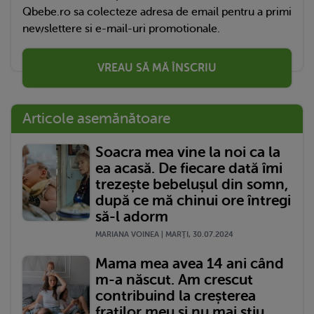
Qbebe.ro sa colecteze adresa de email pentru a primi
newslettere si e-mail-uri promotionale.
VREAU SĂ MĂ ÎNSCRIU
Articole asemănătoare
Soacra mea vine la noi ca la
ea acasă. De fiecare dată îmi
trezește bebelușul din somn,
după ce mă chinui ore întregi
să-l adorm
MARIANA VOINEA | MARŢI, 30.07.2024
Mama mea avea 14 ani când
m-a născut. Am crescut
contribuind la creșterea
fraților meu și nu mai știu