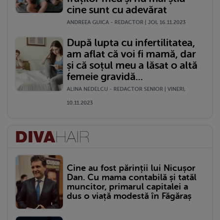
cine sunt cu adevărat
ANDREEA GUICA - REDACTOR | JOI, 16.11.2023
După lupta cu infertilitatea,
am aflat că voi fi mamă, dar
și că soțul meu a lăsat o altă
femeie gravidă...
ALINA NEDELCU - REDACTOR SENIOR | VINERI,
10.11.2023
Cine au fost părinții lui Nicușor
Dan. Cu mama contabilă și tatăl
muncitor, primarul capitalei a
dus o viață modestă în Făgăraș