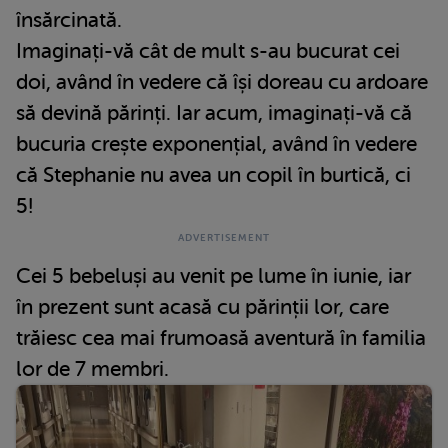
însărcinată.
Imaginați-vă cât de mult s-au bucurat cei
doi, având în vedere că își doreau cu ardoare
să devină părinți. Iar acum, imaginați-vă că
bucuria crește exponențial, având în vedere
că Stephanie nu avea un copil în burtică, ci
5!
Cei 5 bebeluși au venit pe lume în iunie, iar
în prezent sunt acasă cu părinții lor, care
trăiesc cea mai frumoasă aventură în familia
lor de 7 membri.