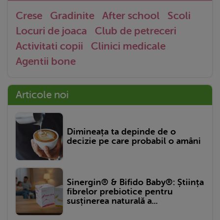
Crese
Gradinite
After school
Scoli
Locuri de joaca
Club de petreceri
Activitati copii
Clinici medicale
Agentii bone
Articole noi
Dimineața ta depinde de o
decizie pe care probabil o amâni
Sinergin® & Bifido Baby®: Știința
fibrelor prebiotice pentru
susținerea naturală a...