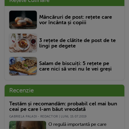
Rețete culinare
Mâncăruri de post: rețete care
vor încânta și copiii
3 rețete de clătite de post de te
lingi pe degete
Salam de biscuiți: 5 rețete pe
care nici să vrei nu le vei greși
Recenzie
Testăm și recomandăm: probabil cel mai bun
ceai pe care l-am băut vreodată
GABRIELA PALADI - REDACTOR | LUNI, 15.07.2019
O regulă importantă pe care