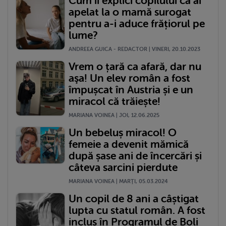
Cum îi explici copilului că ai
apelat la o mamă surogat
pentru a-i aduce frățiorul pe
lume?
ANDREEA GUICA - REDACTOR | VINERI, 20.10.2023
Vrem o țară ca afară, dar nu
aşa! Un elev român a fost
împușcat în Austria și e un
miracol că trăiește!
MARIANA VOINEA | JOI, 12.06.2025
Un bebeluș miracol! O
femeie a devenit mămică
după șase ani de încercări și
câteva sarcini pierdute
MARIANA VOINEA | MARŢI, 05.03.2024
Un copil de 8 ani a câștigat
lupta cu statul român. A fost
inclus în Programul de Boli