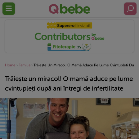
Home
›
Familia
›
Trăiește Un Miracol! O Mamă Aduce Pe Lume Cvintupleți După Ani
Trăiește un miracol! O mamă aduce pe lume
cvintupleți după ani întregi de infertilitate