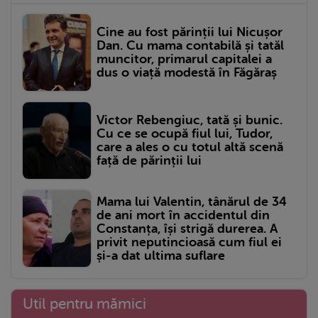
Cine au fost părinții lui Nicușor
Dan. Cu mama contabilă și tatăl
muncitor, primarul capitalei a
dus o viață modestă în Făgăraș
Victor Rebengiuc, tată și bunic.
Cu ce se ocupă fiul lui, Tudor,
care a ales o cu totul altă scenă
față de părinții lui
Mama lui Valentin, tânărul de 34
de ani mort în accidentul din
Constanța, își strigă durerea. A
privit neputincioasă cum fiul ei
și-a dat ultima suflare
Util pentru mămici