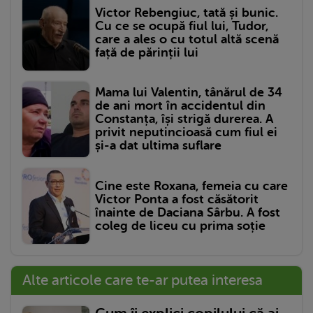
Victor Rebengiuc, tată și bunic.
Cu ce se ocupă fiul lui, Tudor,
care a ales o cu totul altă scenă
față de părinții lui
Mama lui Valentin, tânărul de 34
de ani mort în accidentul din
Constanța, își strigă durerea. A
privit neputincioasă cum fiul ei
și-a dat ultima suflare
Cine este Roxana, femeia cu care
Victor Ponta a fost căsătorit
înainte de Daciana Sârbu. A fost
coleg de liceu cu prima soție
Alte articole care te-ar putea interesa