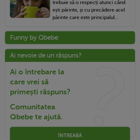
trebuie să o respecți atunci când
ești părinte, și cu precădere acel
părinte care este principalul...
Funny by Qbebe
Ai nevoie de un răspuns?
Ai o întrebare la
care vrei să
primești răspuns?
Comunitatea
Qbebe te ajută.
ÎNTREABĂ