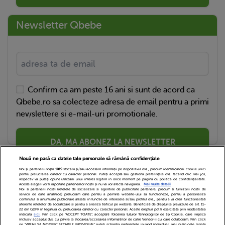
Newsletter Qbebe
Confirm ca am peste 16 ani si sunt de acord ca
Qbebe.ro sa colecteze adresa de email pentru a primi
newslettere si e-mail-uri promotionale.
DA, MA ABONEZ LA NEWSLETTER
Nouă ne pasă ca datele tale personale să rămână confidențiale
Noi și partenerii noștri
1019
stocăm și/sau accesăm informații pe dispozitivul dvs., precum identificatorii cookie unici
pentru prelucrarea datelor cu caracter personal. Puteți accepta sau gestiona preferințele dvs. făcând clic mai jos,
respectiv vă puteți opune utilizării unui interes legitim în orice moment pe pagina cu politica de confidențialitate.
Aceste alegeri vor fi raportate partenerilor noștri și nu vă vor afecta navigarea.
Mai multe detalii
Noi si partenerii nostri (retelele de socializare si agentiile de publicitate partenere, precum si furnizorii nostri de
servicii de date analitice) prelucram date pentru a permite website-ului sa functioneze, pentru a personaliza
continutul si anunturile publicitare afisate in functie de interesele si/sau profilul dvs., pentru a va oferi functionalitati
aferente retelelor de socializare si pentru a analiza traficul pe website. Beneficiati de drepturile prevazute de art. 15-
22 din GDPR in legatura cu prelucrarea datelor cu caracter personal. Aceste drepturi pot fi exercitate prin modalitatea
indicata
aici
. Prin click pe “ACCEPT TOATE”, acceptati folosirea tuturor Tehnologiilor de tip Cookie, care implica
inclusiv acceptul dvs. cu privire la stocarea/accesarea informatiilor de catre Vendor-ii cu care colaboram. Prin click
Echipa Editoriala
Newsletter
Contact
pe “VREAU SA MODIFIC SETARILE INDIVIDUAL” puteti schimba preferintele in mod individual, mai putin cele legate