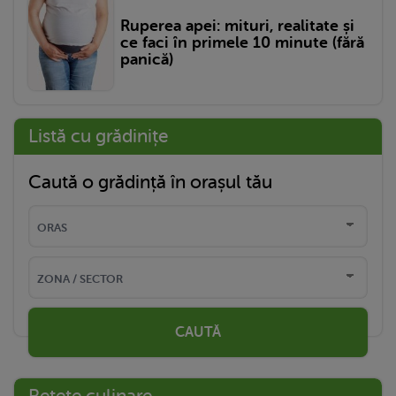
Ruperea apei: mituri, realitate și
ce faci în primele 10 minute (fără
panică)
Listă cu grădinițe
Caută o grădință în orașul tău
CAUTĂ