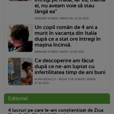
ei, nu aveam voie să stau
lângă ea”
MARIANA VOINEA | MIERCURI, 29.10.2025
Un copil român de 4 ani a
murit în vacanța din Italia
după ce a stat ore întregi în
mașina încinsă.
MARIANA VOINEA | MARŢI, 12.08.2025
Ce descoperire am făcut
după ce ne-am luptat cu
infertilitatea timp de ani buni
ALINA NEDELCU - REDACTOR SENIOR | VINERI,
27.10.2023
Editorial
4 lucruri pe care le-am conștientizat de Ziua