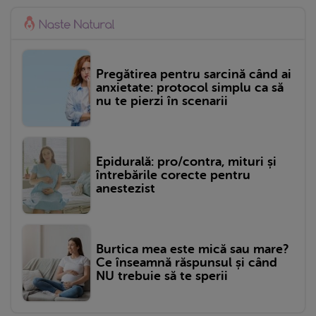
Pregătirea pentru sarcină când ai
anxietate: protocol simplu ca să
nu te pierzi în scenarii
Epidurală: pro/contra, mituri și
întrebările corecte pentru
anestezist
Burtica mea este mică sau mare?
Ce înseamnă răspunsul și când
NU trebuie să te sperii