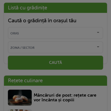
Listă cu grădinițe
Caută o grădință în orașul tău
CAUTĂ
Rețete culinare
Mâncăruri de post: rețete care
vor încânta și copiii