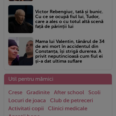
Victor Rebengiuc, tată și bunic.
Cu ce se ocupă fiul lui, Tudor,
care a ales o cu totul altă scenă
față de părinții lui
Mama lui Valentin, tânărul de 34
de ani mort în accidentul din
Constanța, își strigă durerea. A
privit neputincioasă cum fiul ei
și-a dat ultima suflare
Util pentru mămici
Crese
Gradinite
After school
Scoli
Locuri de joaca
Club de petreceri
Activitati copii
Clinici medicale