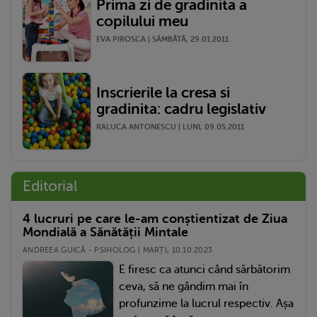
Prima zi de gradinita a
copilului meu
EVA PIROSCA | SÂMBĂTĂ, 29.01.2011
Inscrierile la cresa si
gradinita: cadru legislativ
RALUCA ANTONESCU | LUNI, 09.05.2011
Editorial
4 lucruri pe care le-am conștientizat de Ziua
Mondială a Sănătății Mintale
ANDREEA GUICĂ - PSIHOLOG | MARŢI, 10.10.2023
E firesc ca atunci când sărbătorim
ceva, să ne gândim mai în
profunzime la lucrul respectiv. Așa