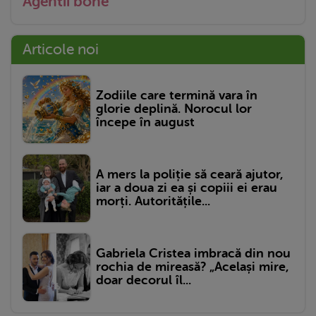
Agentii bone
Articole noi
Zodiile care termină vara în
glorie deplină. Norocul lor
începe în august
A mers la poliție să ceară ajutor,
iar a doua zi ea și copiii ei erau
morți. Autoritățile...
Gabriela Cristea imbracă din nou
rochia de mireasă? „Același mire,
doar decorul îl...