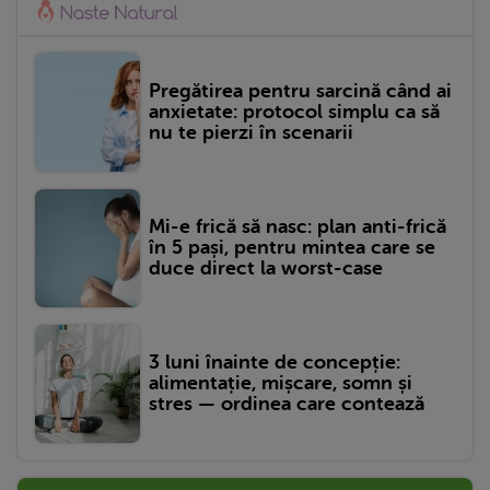
Pregătirea pentru sarcină când ai
anxietate: protocol simplu ca să
nu te pierzi în scenarii
Mi-e frică să nasc: plan anti-frică
în 5 pași, pentru mintea care se
duce direct la worst-case
3 luni înainte de concepție:
alimentație, mișcare, somn și
stres — ordinea care contează