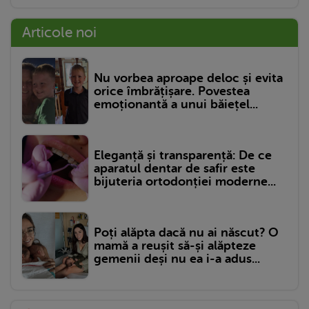
Articole noi
Nu vorbea aproape deloc și evita
orice îmbrățișare. Povestea
emoționantă a unui băiețel...
Eleganță și transparență: De ce
aparatul dentar de safir este
bijuteria ortodonției moderne...
Poți alăpta dacă nu ai născut? O
mamă a reușit să-și alăpteze
gemenii deși nu ea i-a adus...