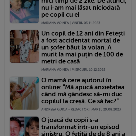
mici timp de 2 zile. De atunci,
nu i-am mai lăsat niciodată
pe copii cu ei
MARIANA VOINEA | VINERI, 03.11.2023
Un copil de 12 ani din Fetești
a fost accidentat mortal de
un șofer băut la volan. A
murit la mai puțin de 100 de
metri de casă
MARIANA VOINEA | MIERCURI, 10.12.2025
O mamă cere ajutorul în
online: "Mă apucă anxietatea
când mă gândesc să-mi duc
copilul la creșă. Ce să fac?"
ANDREEA GUICA - REDACTOR | MARŢI, 29.08.2023
O joacă de copii s-a
transformat într-un episod
sinistru. O fetiță de de 8 ani a