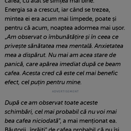
cafea, cu atât se simțea mai bine.
Energia sa a crescut, iar când se trezea,
mintea ei era acum mai limpede, poate și
pentru că acum, noaptea adormea mai ușor.
„
Am observat o îmbunătățire și în ceea ce
privește sănătatea mea mentală. Anxietatea
mea a dispărut. Nu mai am acea stare de
panică, care apărea imediat după ce beam
cafea. Acesta cred că este cel mai benefic
efect, cel puțin pentru mine.
După ce am observat toate aceste
schimbări, cel mai probabil că nu voi mai
bea cafea niciodată
”, a mai menționat ea.
Băutorii „înrăiți” de cafea probabil că nu își