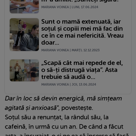
MARIANA VOINEA | LUNI, 17.06.2024
Sunt o mamă extenuată, iar
soțul și copiii mei mă fac din
ce în ce mai nefericită. Vreau
doar...
MARIANA VOINEA | MARŢI, 12.12.2023
„Scapă cât mai repede de el,
o să-ți distrugă viața”. Asta
trebuie să audă o...
MARIANA VOINEA | JOI, 13.06.2024
Dar în loc să devin energică, mă simțeam
agitată și anxioasă
”, povestește.
Soțul său a renunțat, la rândul său, la
cafeină, în urmă cu un an. De când a făcut
asta, a încurajat-o și pe ea să încerce să facă