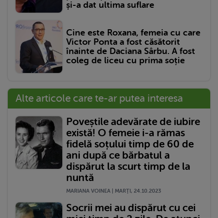
și-a dat ultima suflare
Cine este Roxana, femeia cu care
Victor Ponta a fost căsătorit
înainte de Daciana Sârbu. A fost
coleg de liceu cu prima soție
Alte articole care te-ar putea interesa
Poveștile adevărate de iubire
există! O femeie i-a rămas
fidelă soțului timp de 60 de
ani după ce bărbatul a
dispărut la scurt timp de la
nuntă
MARIANA VOINEA | MARŢI, 24.10.2023
Socrii mei au dispărut cu cei