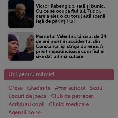
Victor Rebengiuc, tată și bunic.
Cu ce se ocupă fiul lui, Tudor,
care a ales o cu totul altă scenă
față de părinții lui
Mama lui Valentin, tânărul de 34
de ani mort în accidentul din
Constanța, își strigă durerea. A
privit neputincioasă cum fiul ei
și-a dat ultima suflare
Util pentru mămici
Crese
Gradinite
After school
Scoli
Locuri de joaca
Club de petreceri
Activitati copii
Clinici medicale
Agentii bone