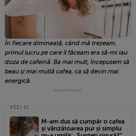
În fiecare dimineață, când mă trezeam,
primul lucru pe care îl făceam era să-mi iau
doza de cafeină. Ba mai mult, începusem să
beau și mai multă cafea, ca să devin mai
energică.
VEZI SI
M-am dus să cumpăr o cafea
și vânzătoarea pur și simplu
m-a umilit: „Sunteți sigură?”