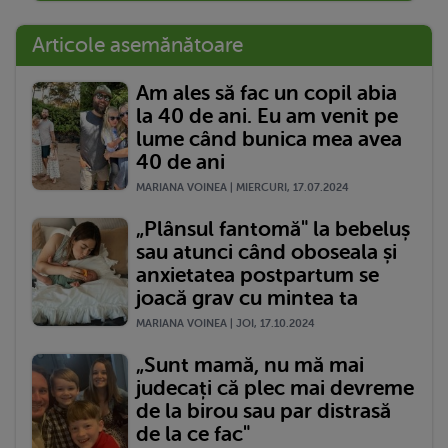
Articole asemănătoare
Am ales să fac un copil abia
la 40 de ani. Eu am venit pe
lume când bunica mea avea
40 de ani
MARIANA VOINEA | MIERCURI, 17.07.2024
„Plânsul fantomă" la bebeluș
sau atunci când oboseala și
anxietatea postpartum se
joacă grav cu mintea ta
MARIANA VOINEA | JOI, 17.10.2024
„Sunt mamă, nu mă mai
judecați că plec mai devreme
de la birou sau par distrasă
de la ce fac"