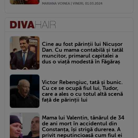
MARIANA VOINEA | VINERI, 01.03.2024
Cine au fost părinții lui Nicușor
Dan. Cu mama contabilă și tatăl
muncitor, primarul capitalei a
dus o viață modestă în Făgăraș
Victor Rebengiuc, tată și bunic.
Cu ce se ocupă fiul lui, Tudor,
care a ales o cu totul altă scenă
față de părinții lui
Mama lui Valentin, tânărul de 34
de ani mort în accidentul din
Constanța, își strigă durerea. A
privit neputincioasă cum fiul ei