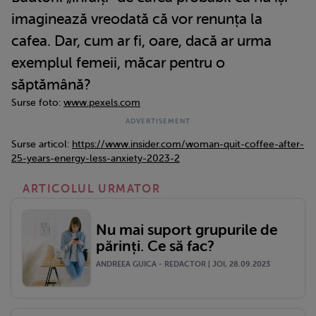
imaginează vreodată că vor renunța la
cafea. Dar, cum ar fi, oare, dacă ar urma
exemplul femeii, măcar pentru o
săptămână?
Surse foto:
www.pexels.com
Surse articol:
https://www.insider.com/woman-quit-coffee-after-
25-years-energy-less-anxiety-2023-2
ARTICOLUL URMATOR
Nu mai suport grupurile de
părinți. Ce să fac?
ANDREEA GUICA - REDACTOR | JOI, 28.09.2023