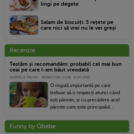
lingi pe degete
Salam de biscuiți: 5 rețete pe
care nici să vrei nu le vei greși
Recenzie
Testăm și recomandăm: probabil cel mai bun
ceai pe care l-am băut vreodată
GABRIELA PALADI - REDACTOR | LUNI, 15.07.2019
O regulă importantă pe care
trebuie să o respecți atunci când
ești părinte, și cu precădere acel
părinte care este principalul...
Funny by Qbebe