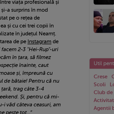
între viața profesională și
 și-a surprins în mod
stat pe o rețea de
a și cu cei trei copii în
alizate în județul Neamț.
starea de pe
Instagram
de
 facem 2-3 "Hei-Rup"-uri
căm în țara, să filmez
Util pen
ospecție înainte, caut
umoase și, împreună cu
Crese
G
ul de bătaie! Pentru că nu
Scoli
L
țară, trag câte 3-4
Club de 
weekend. Și, pentru că mi-
Activitat
u-i văd câteva ceasuri, am
Agentii
e peste tot...”