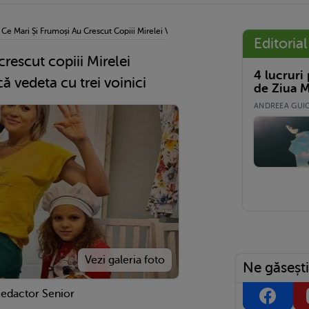
›
Ce Mari Și Frumoși Au Crescut Copiii Mirelei Vaida! Cum Se Descurcă Vedeta Cu Trei
Editorial
crescut copiii Mirelei
4 lucruri
 vedeta cu trei voinici
de Ziua M
ANDREEA GUICĂ
Ne găsești
Redactor Senior