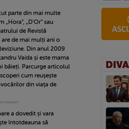
ăcut parte din mai multe
m „Hora”, „D'Or” sau
eatrului de Revistă
 are de mai mulți ani o
eleviziune. Din anul 2009
exandru Vaida și este mama
doi băieți. Parcurge articolul
escoperi cum reușește
vocărilor din viața de
re a dovedit și vara
ște întotdeauna să