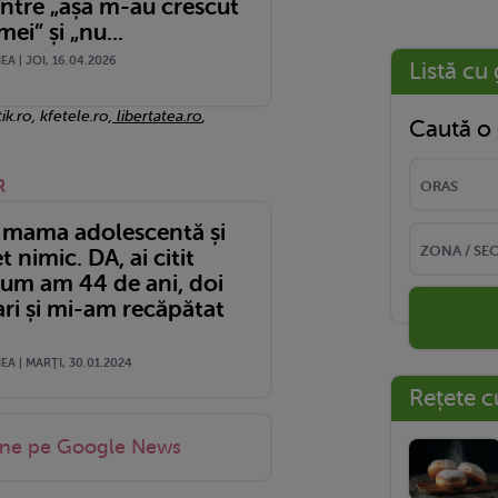
între „așa m-au crescut
mei” și „nu...
A | JOI, 16.04.2026
Listă cu 
tik.ro, kfetele.ro,
libertatea.ro
,
Caută o 
R
 mama adolescentă și
t nimic. DA, ai citit
cum am 44 de ani, doi
ri și mi-am recăpătat
A | MARŢI, 30.01.2024
Rețete c
-ne pe Google News