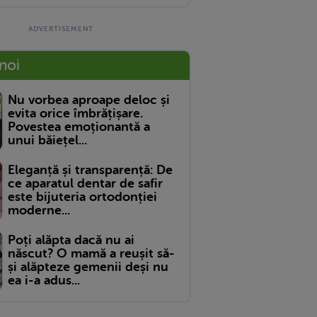
 noi
Nu vorbea aproape deloc și
evita orice îmbrățișare.
Povestea emoționantă a
unui băiețel...
Eleganță și transparență: De
ce aparatul dentar de safir
este bijuteria ortodonției
moderne...
Poți alăpta dacă nu ai
născut? O mamă a reușit să-
și alăpteze gemenii deși nu
ea i-a adus...