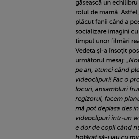
găsească un echilibru 
rolul de mamă. Astfel,
plăcut fanii când a po
socializare imagini cu e
timpul unor filmări re
Vedeta și-a însoțit po
următorul mesaj: „
Noi
pe an, atunci când ple
videoclipuri! Fac o pr
locuri, ansambluri fr
regizorul, facem plan
mă pot deplasa des în 
videoclipuri într-un 
e dor de copii când n
hotărât să-i iau cu min