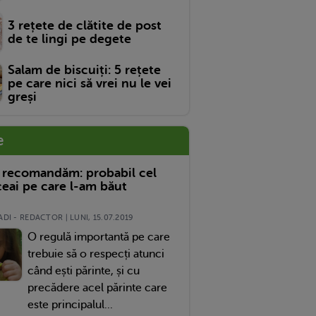
3 rețete de clătite de post
de te lingi pe degete
Salam de biscuiți: 5 rețete
pe care nici să vrei nu le vei
greși
e
 recomandăm: probabil cel
eai pe care l-am băut
DI - REDACTOR | LUNI, 15.07.2019
O regulă importantă pe care
trebuie să o respecți atunci
când ești părinte, și cu
precădere acel părinte care
este principalul...