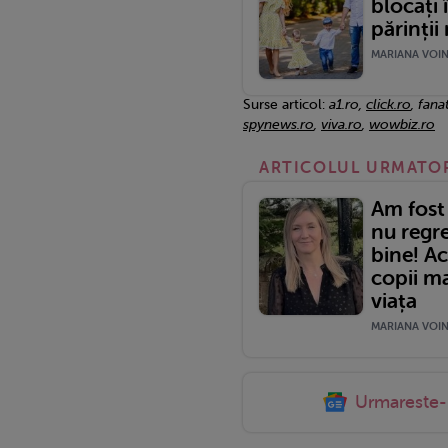
blocați 
părinții 
MARIANA VOINE
Surse articol:
a1.ro,
click.ro
, fana
spynews.ro
,
viva.ro
,
wowbiz.ro
ARTICOLUL URMATO
Am fost
nu regre
bine! A
copii ma
viața
MARIANA VOINE
Urmareste