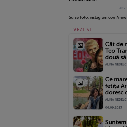
Surse foto:
instagram.com/mirel
VEZI SI
Cât de m
Teo Tra
două să 
ALINA NEDELCU
Ce mare
fetița A
doresc d
ALINA NEDELC
06.09.2023
Suntem 