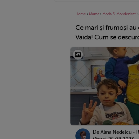
Home
›
Mama
›
Moda Si Mondenitati
Ce mari și frumoși au 
Vaida! Cum se descurcă
De
Alina Nedelcu - 