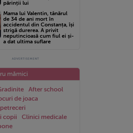
părinții lui
Mama lui Valentin, tânărul
de 34 de ani mort în
accidentul din Constanța, își
strigă durerea. A privit
neputincioasă cum fiul ei și-
a dat ultima suflare
tru mămici
radinite
After school
ocuri de joaca
petreceri
i copii
Clinici medicale
 bone