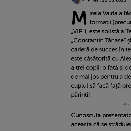
Vineri, 25.08.2023
M
irela Vaida a f
formații (precu
„VIP”), este solistă a T
„Constantin Tănase” și
carieră de succes în t
este căsătorită cu Al
a trei copii: o fată și 
de mai jos pentru a d
cuplul să facă față pro
părinți!
Cunoscuta prezentatoa
aceasta că se străduie