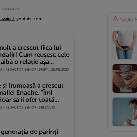
avaida/
, youtube.com
ult a crescut fiica lui
ndafir! Cum reușesc cele
aibă o relație așa...
 - REDACTOR SENIOR | MARŢI, 29.08.2023
 și frumoasă a crescut
maliei Enache. "Îmi
oar să îi ofer toată...
U - REDACTOR SENIOR | MIERCURI,
generația de părinți