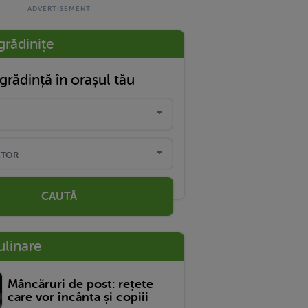
grădinițe
grădință în orașul tău
CAUTĂ
ulinare
Mâncăruri de post: rețete
care vor încânta și copiii