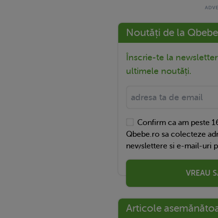
Noutăți de la Qbebe
Înscrie-te la newslette
ultimele noutăți.
Confirm ca am peste 16
Qbebe.ro sa colecteze adr
newslettere si e-mail-uri 
VREAU S
Articole asemănăto