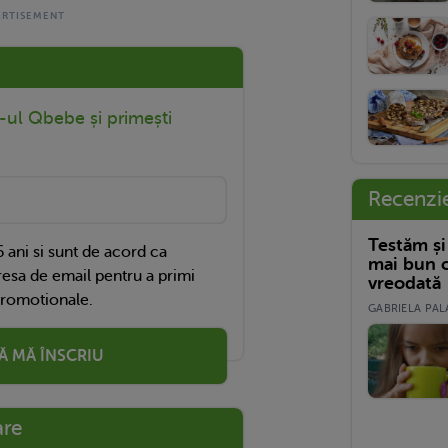
r-ul Qbebe și primești
Recenzi
Testăm și
 ani si sunt de acord ca
mai bun c
esa de email pentru a primi
vreodată
promotionale.
GABRIELA PALA
Ă MĂ ÎNSCRIU
are