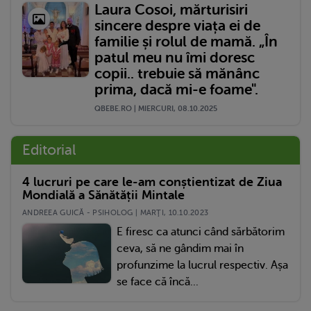
Laura Cosoi, mărturisiri
sincere despre viața ei de
familie și rolul de mamă. „În
patul meu nu îmi doresc
copii.. trebuie să mănânc
prima, dacă mi-e foame".
QBEBE.RO | MIERCURI, 08.10.2025
Editorial
4 lucruri pe care le-am conștientizat de Ziua
Mondială a Sănătății Mintale
ANDREEA GUICĂ - PSIHOLOG | MARŢI, 10.10.2023
E firesc ca atunci când sărbătorim
ceva, să ne gândim mai în
profunzime la lucrul respectiv. Așa
se face că încă...