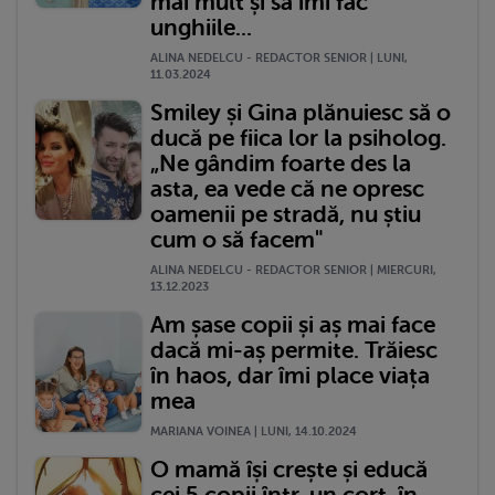
mai mult și să îmi fac
unghiile...
ALINA NEDELCU - REDACTOR SENIOR | LUNI,
11.03.2024
Smiley și Gina plănuiesc să o
ducă pe fiica lor la psiholog.
„Ne gândim foarte des la
asta, ea vede că ne opresc
oamenii pe stradă, nu știu
cum o să facem"
ALINA NEDELCU - REDACTOR SENIOR | MIERCURI,
13.12.2023
Am șase copii și aș mai face
dacă mi-aș permite. Trăiesc
în haos, dar îmi place viața
mea
MARIANA VOINEA | LUNI, 14.10.2024
O mamă își crește și educă