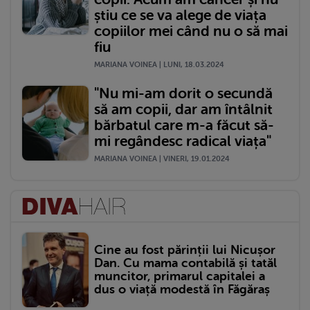
știu ce se va alege de viața
copiilor mei când nu o să mai
fiu
MARIANA VOINEA | LUNI, 18.03.2024
"Nu mi-am dorit o secundă
să am copii, dar am întâlnit
bărbatul care m-a făcut să-
mi regândesc radical viața"
MARIANA VOINEA | VINERI, 19.01.2024
Cine au fost părinții lui Nicușor
Dan. Cu mama contabilă și tatăl
muncitor, primarul capitalei a
dus o viață modestă în Făgăraș