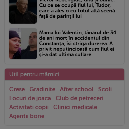
Cu ce se ocupă fiul lui, Tudor,
care a ales o cu totul altă scenă
față de părinții lui
Mama lui Valentin, tânărul de 34
de ani mort în accidentul din
Constanța, își strigă durerea. A
privit neputincioasă cum fiul ei
și-a dat ultima suflare
Util pentru mămici
Crese
Gradinite
After school
Scoli
Locuri de joaca
Club de petreceri
Activitati copii
Clinici medicale
Agentii bone