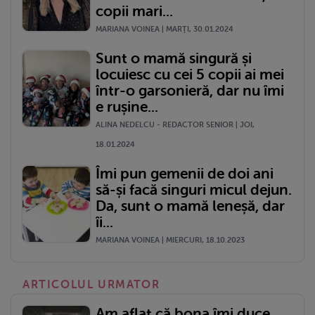
copii mari...
MARIANA VOINEA | MARŢI, 30.01.2024
Sunt o mamă singură și
locuiesc cu cei 5 copii ai mei
într-o garsonieră, dar nu îmi
e rușine...
ALINA NEDELCU - REDACTOR SENIOR | JOI,
18.01.2024
Îmi pun gemenii de doi ani
să-și facă singuri micul dejun.
Da, sunt o mamă leneșă, dar
îi...
MARIANA VOINEA | MIERCURI, 18.10.2023
ARTICOLUL URMATOR
Am aflat că bona îmi duce