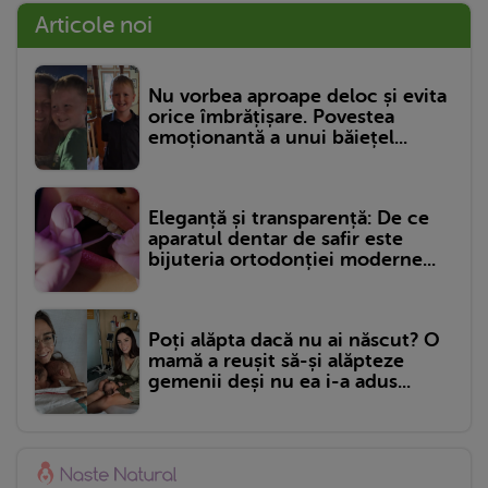
Articole noi
Nu vorbea aproape deloc și evita
orice îmbrățișare. Povestea
emoționantă a unui băiețel...
Eleganță și transparență: De ce
aparatul dentar de safir este
bijuteria ortodonției moderne...
Poți alăpta dacă nu ai născut? O
mamă a reușit să-și alăpteze
gemenii deși nu ea i-a adus...