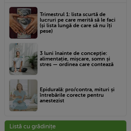
Trimestrul 1: lista scurtă de
lucruri pe care merită să le faci
(și lista lungă de care să nu îți
pese)
3 luni înainte de concepție:
alimentație, mișcare, somn și
stres — ordinea care contează
Epidurală: pro/contra, mituri și
întrebările corecte pentru
anestezist
Listă cu grădinițe