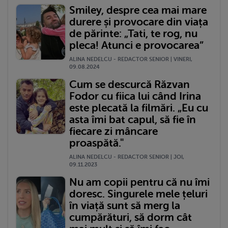
Smiley, despre cea mai mare
durere și provocare din viața
de părinte: „Tati, te rog, nu
pleca! Atunci e provocarea”
ALINA NEDELCU - REDACTOR SENIOR | VINERI,
09.08.2024
Cum se descurcă Răzvan
Fodor cu fiica lui când Irina
este plecată la filmări. „Eu cu
asta îmi bat capul, să fie în
fiecare zi mâncare
proaspătă."
ALINA NEDELCU - REDACTOR SENIOR | JOI,
09.11.2023
Nu am copii pentru că nu îmi
doresc. Singurele mele țeluri
în viață sunt să merg la
cumpărături, să dorm cât