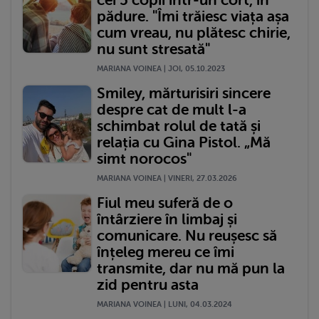
cei 5 copii într-un cort, în
pădure. "Îmi trăiesc viața așa
cum vreau, nu plătesc chirie,
nu sunt stresată"
MARIANA VOINEA | JOI, 05.10.2023
Smiley, mărturisiri sincere
despre cat de mult l-a
schimbat rolul de tată și
relația cu Gina Pistol. „Mă
simt norocos"
MARIANA VOINEA | VINERI, 27.03.2026
Fiul meu suferă de o
întârziere în limbaj și
comunicare. Nu reușesc să
înțeleg mereu ce îmi
transmite, dar nu mă pun la
zid pentru asta
MARIANA VOINEA | LUNI, 04.03.2024