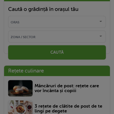
Caută o grădință în orașul tău
CAUTĂ
Rețete culinare
Mâncăruri de post: rețete care
vor încânta și copiii
3 rețete de clătite de post de te
lingi pe degete