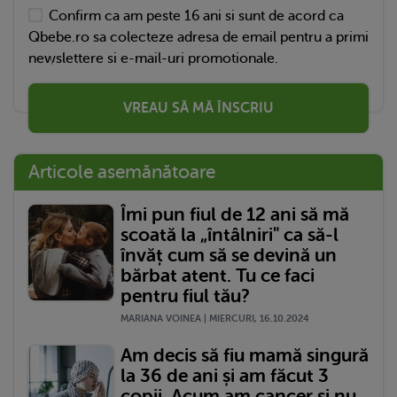
Confirm ca am peste 16 ani si sunt de acord ca
Qbebe.ro sa colecteze adresa de email pentru a primi
newslettere si e-mail-uri promotionale.
VREAU SĂ MĂ ÎNSCRIU
Articole asemănătoare
Îmi pun fiul de 12 ani să mă
scoată la „întâlniri" ca să-l
învăț cum să se devină un
bărbat atent. Tu ce faci
pentru fiul tău?
MARIANA VOINEA | MIERCURI, 16.10.2024
Am decis să fiu mamă singură
la 36 de ani și am făcut 3
copii. Acum am cancer și nu