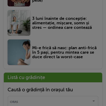
pese)
3 luni înainte de concepție:
alimentație, mișcare, somn și
stres — ordinea care contează
Mi-e frică să nasc: plan anti-frică
în 5 pași, pentru mintea care se
duce direct la worst-case
Listă cu grădinițe
Caută o grădință în orașul tău