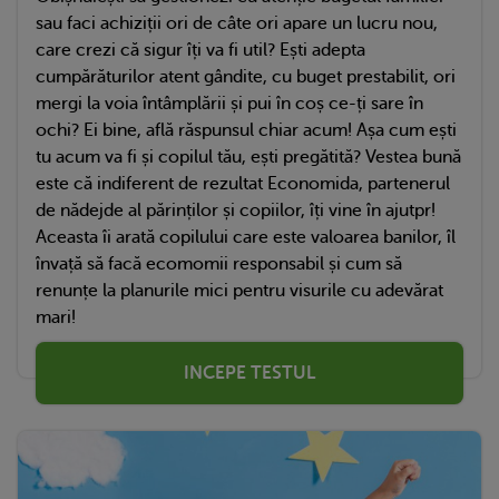
sau faci achiziții ori de câte ori apare un lucru nou,
care crezi că sigur îți va fi util? Ești adepta
cumpărăturilor atent gândite, cu buget prestabilit, ori
mergi la voia întâmplării și pui în coș ce-ți sare în
ochi? Ei bine, află răspunsul chiar acum! Așa cum ești
tu acum va fi și copilul tău, ești pregătită? Vestea bună
este că indiferent de rezultat Economida, partenerul
de nădejde al părinților și copiilor, îți vine în ajutpr!
Aceasta îi arată copilului care este valoarea banilor, îl
învață să facă ecomomii responsabil și cum să
renunțe la planurile mici pentru visurile cu adevărat
mari!
INCEPE TESTUL