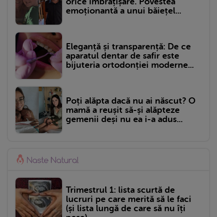
orice îmbrățișare. Povestea
emoționantă a unui băiețel...
Eleganță și transparență: De ce
aparatul dentar de safir este
bijuteria ortodonției moderne...
Poți alăpta dacă nu ai născut? O
mamă a reușit să-și alăpteze
gemenii deși nu ea i-a adus...
Trimestrul 1: lista scurtă de
lucruri pe care merită să le faci
(și lista lungă de care să nu îți