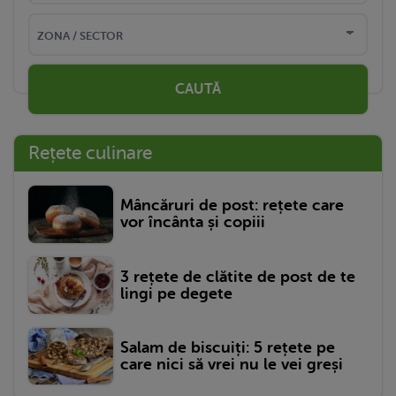
CAUTĂ
Rețete culinare
Mâncăruri de post: rețete care
vor încânta și copiii
3 rețete de clătite de post de te
lingi pe degete
Salam de biscuiți: 5 rețete pe
care nici să vrei nu le vei greși