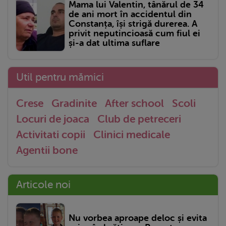
Mama lui Valentin, tânărul de 34
de ani mort în accidentul din
Constanța, își strigă durerea. A
privit neputincioasă cum fiul ei
și-a dat ultima suflare
Util pentru mămici
Crese
Gradinite
After school
Scoli
Locuri de joaca
Club de petreceri
Activitati copii
Clinici medicale
Agentii bone
Articole noi
Nu vorbea aproape deloc și evita