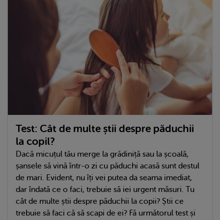
Test: Cât de multe știi despre păduchii
la copil?
Dacă micuțul tău merge la grădiniță sau la școală,
șansele să vină într-o zi cu păduchi acasă sunt destul
de mari. Evident, nu îți vei putea da seama imediat,
dar îndată ce o faci, trebuie să iei urgent măsuri. Tu
cât de multe știi despre păduchii la copii? Știi ce
trebuie să faci că să scapi de ei? Fă următorul test și