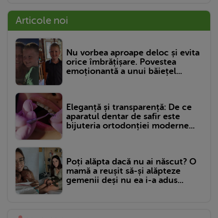
Articole noi
Nu vorbea aproape deloc și evita
orice îmbrățișare. Povestea
emoționantă a unui băiețel...
Eleganță și transparență: De ce
aparatul dentar de safir este
bijuteria ortodonției moderne...
Poți alăpta dacă nu ai născut? O
mamă a reușit să-și alăpteze
gemenii deși nu ea i-a adus...