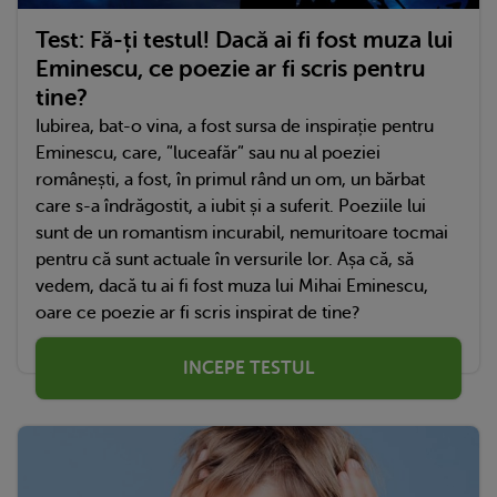
Test: Fă-ți testul! Dacă ai fi fost muza lui
Eminescu, ce poezie ar fi scris pentru
tine?
Iubirea, bat-o vina, a fost sursa de inspirație pentru
Eminescu, care, ”luceafăr” sau nu al poeziei
românești, a fost, în primul rând un om, un bărbat
care s-a îndrăgostit, a iubit și a suferit. Poeziile lui
sunt de un romantism incurabil, nemuritoare tocmai
pentru că sunt actuale în versurile lor. Așa că, să
vedem, dacă tu ai fi fost muza lui Mihai Eminescu,
oare ce poezie ar fi scris inspirat de tine?
INCEPE TESTUL