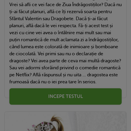
Vrei să afli ce vei face de Ziua Îndrăgostiților? Dacă nu
ți-ai făcut planuri, află ce îți rezervă soarta pentru
Sfântul Valentin sau Dragobete. Dacă ți-ai făcut
planuri, află dacă le vei respecta. Fă-ți acest test și
vezi cu cine vei avea o întâlnire mai mult sau mai
puțin romantică de mult aclamata zi a îndrăgostiților,
când lumea este colorată de inimioare și bomboane
de ciocolată. Vei primi sau nu o declarație de
dragoste? Vei avea parte de ceva mai multă dragoste?
Sau vei adormi sforâind privind o comedie romantică
pe Netflix? Află răspunsul și nu uita ... dragostea este
frumoasă dacă nu o iei prea tare în serios.
INCEPE TESTUL