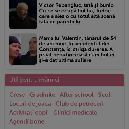
Victor Rebengiuc, tată și bunic.
Cu ce se ocupă fiul lui, Tudor,
care a ales o cu totul altă scenă
față de părinții lui
Mama lui Valentin, tânărul de 34
de ani mort în accidentul din
Constanța, își strigă durerea. A
privit neputincioasă cum fiul ei
și-a dat ultima suflare
Util pentru mămici
Crese
Gradinite
After school
Scoli
Locuri de joaca
Club de petreceri
Activitati copii
Clinici medicale
Agentii bone