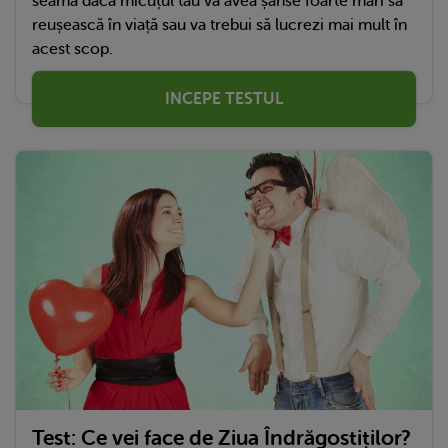
seama dacă micuțul tău va avea șanse foarte mari să
reușească în viață sau va trebui să lucrezi mai mult în
acest scop.
INCEPE TESTUL
Test: Ce vei face de Ziua Îndrăgostiților?