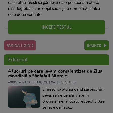
dacă obișnuiești să gândești ca o persoană matură,
mai degrabă ca un copil sau ești o combinație între
cele două variante.
INCEPE TESTUL
PAGINA
1
DIN
5
ÎNAINTE
Editorial
4 lucruri pe care le-am conștientizat de Ziua
Mondială a Sănătății Mintale
ANDREEA GUICĂ - PSIHOLOG | MARŢI, 10.10.2023
E firesc ca atunci când sărbătorim
ceva, să ne gândim mai în
profunzime la lucrul respectiv. Așa
se face că încă...