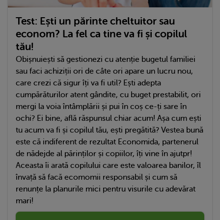
Test: Ești un părinte cheltuitor sau
econom? La fel ca tine va fi și copilul
tău!
Obișnuiești să gestionezi cu atenție bugetul familiei
sau faci achiziții ori de câte ori apare un lucru nou,
care crezi că sigur îți va fi util? Ești adepta
cumpărăturilor atent gândite, cu buget prestabilit, ori
mergi la voia întâmplării și pui în coș ce-ți sare în
ochi? Ei bine, află răspunsul chiar acum! Așa cum ești
tu acum va fi și copilul tău, ești pregătită? Vestea bună
este că indiferent de rezultat Economida, partenerul
de nădejde al părinților și copiilor, îți vine în ajutpr!
Aceasta îi arată copilului care este valoarea banilor, îl
învață să facă ecomomii responsabil și cum să
renunțe la planurile mici pentru visurile cu adevărat
mari!