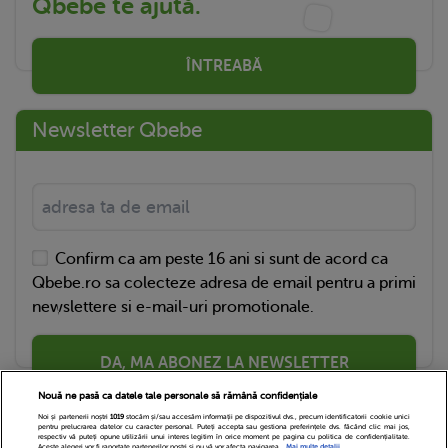
Qbebe te ajută.
ÎNTREABĂ
Newsletter Qbebe
Confirm ca am peste 16 ani si sunt de acord ca
Qbebe.ro sa colecteze adresa de email pentru a primi
newslettere si e-mail-uri promotionale.
DA, MA ABONEZ LA NEWSLETTER
Nouă ne pasă ca datele tale personale să rămână confidențiale
Noi și partenerii noștri
1019
stocăm și/sau accesăm informații pe dispozitivul dvs., precum identificatorii cookie unici
pentru prelucrarea datelor cu caracter personal. Puteți accepta sau gestiona preferințele dvs. făcând clic mai jos,
respectiv vă puteți opune utilizării unui interes legitim în orice moment pe pagina cu politica de confidențialitate.
Aceste alegeri vor fi raportate partenerilor noștri și nu vă vor afecta navigarea.
Mai multe detalii