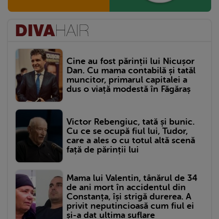
Cine au fost părinții lui Nicușor
Dan. Cu mama contabilă și tatăl
muncitor, primarul capitalei a
dus o viață modestă în Făgăraș
Victor Rebengiuc, tată și bunic.
Cu ce se ocupă fiul lui, Tudor,
care a ales o cu totul altă scenă
față de părinții lui
Mama lui Valentin, tânărul de 34
de ani mort în accidentul din
Constanța, își strigă durerea. A
privit neputincioasă cum fiul ei
și-a dat ultima suflare