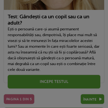
Test: Gândești ca un copil sau ca un
adult?
Ești o persoană care-și asumă permanent
responsabilități sau, dimpotrivă, îți place mai mult să
visezi și să te minunezi în fața miracolelor acestei
lumi? Sau ai momente în care ești foarte serioasă, dar
asta nu înseamnă că nu știi să fii și copilăroasă? Află
dacă obișnuiești să gândești ca o persoană matură,
mai degrabă ca un copil sau ești o combinație între
cele două variante.
INCEPE TESTUL
PAGINA
1
DIN
5
ÎNAINTE