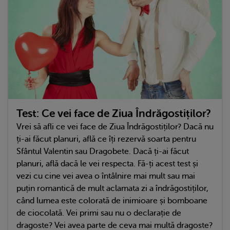
Test: Ce vei face de Ziua Îndrăgostiților?
Vrei să afli ce vei face de Ziua Îndrăgostiților? Dacă nu
ți-ai făcut planuri, află ce îți rezervă soarta pentru
Sfântul Valentin sau Dragobete. Dacă ți-ai făcut
planuri, află dacă le vei respecta. Fă-ți acest test și
vezi cu cine vei avea o întâlnire mai mult sau mai
puțin romantică de mult aclamata zi a îndrăgostiților,
când lumea este colorată de inimioare și bomboane
de ciocolată. Vei primi sau nu o declarație de
dragoste? Vei avea parte de ceva mai multă dragoste?