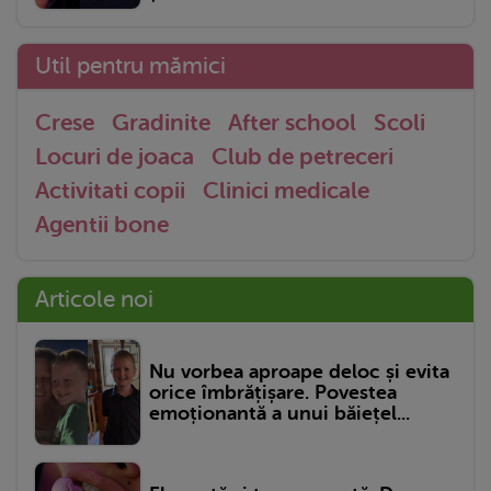
Util pentru mămici
Crese
Gradinite
After school
Scoli
Locuri de joaca
Club de petreceri
Activitati copii
Clinici medicale
Agentii bone
Articole noi
Nu vorbea aproape deloc și evita
orice îmbrățișare. Povestea
emoționantă a unui băiețel...