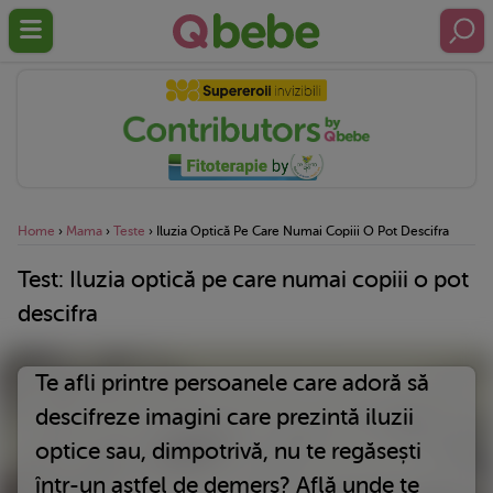
Home
›
Mama
›
Teste
›
Iluzia Optică Pe Care Numai Copiii O Pot Descifra
Test: Iluzia optică pe care numai copiii o pot
descifra
Te afli printre persoanele care adoră să
descifreze imagini care prezintă iluzii
optice sau, dimpotrivă, nu te regăsești
într-un astfel de demers? Află unde te