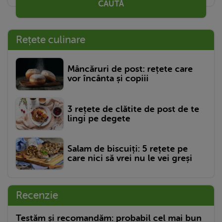
CAUTĂ
Rețete culinare
Mâncăruri de post: rețete care
vor încânta și copiii
3 rețete de clătite de post de te
lingi pe degete
Salam de biscuiți: 5 rețete pe
care nici să vrei nu le vei greși
Recenzie
Testăm și recomandăm: probabil cel mai bun