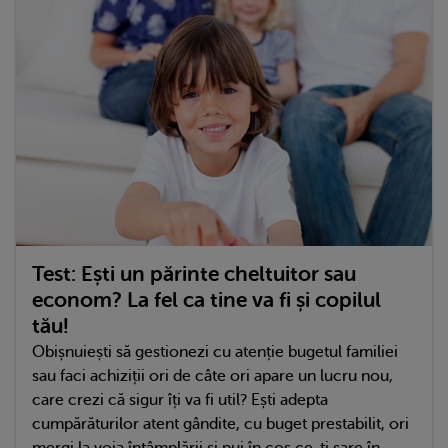
Test: Ești un părinte cheltuitor sau
econom? La fel ca tine va fi și copilul
tău!
Obișnuiești să gestionezi cu atenție bugetul familiei
sau faci achiziții ori de câte ori apare un lucru nou,
care crezi că sigur îți va fi util? Ești adepta
cumpărăturilor atent gândite, cu buget prestabilit, ori
mergi la voia întâmplării și pui în coș ce-ți sare în