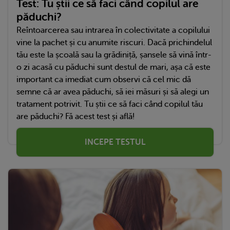
Test: Tu știi ce să faci când copilul are
păduchi?
Reîntoarcerea sau intrarea în colectivitate a copilului
vine la pachet și cu anumite riscuri. Dacă prichindelul
tău este la școală sau la grădiniță, șansele să vină într-
o zi acasă cu păduchi sunt destul de mari, așa că este
important ca imediat cum observi că cel mic dă
semne că ar avea păduchi, să iei măsuri și să alegi un
tratament potrivit. Tu știi ce să faci când copilul tău
are păduchi? Fă acest test și află!
INCEPE TESTUL