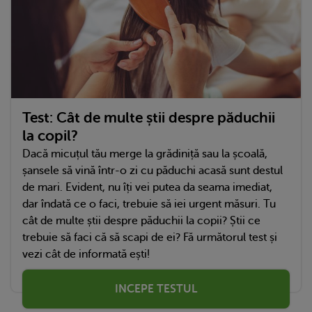
Test: Cât de multe știi despre păduchii
la copil?
Dacă micuțul tău merge la grădiniță sau la școală,
șansele să vină într-o zi cu păduchi acasă sunt destul
de mari. Evident, nu îți vei putea da seama imediat,
dar îndată ce o faci, trebuie să iei urgent măsuri. Tu
cât de multe știi despre păduchii la copii? Știi ce
trebuie să faci că să scapi de ei? Fă următorul test și
vezi cât de informată ești!
INCEPE TESTUL