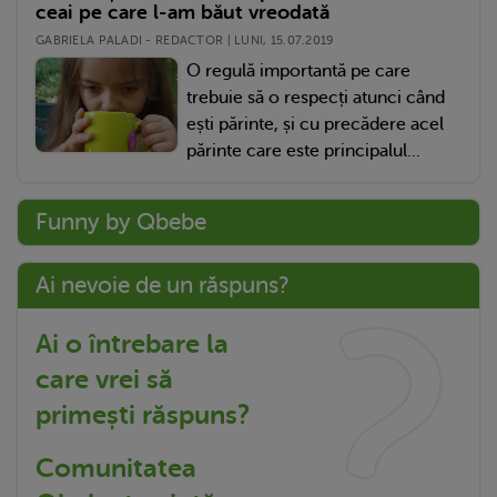
ceai pe care l-am băut vreodată
GABRIELA PALADI - REDACTOR | LUNI, 15.07.2019
O regulă importantă pe care
trebuie să o respecți atunci când
ești părinte, și cu precădere acel
părinte care este principalul...
Funny by Qbebe
Ai nevoie de un răspuns?
Ai o întrebare la
care vrei să
primești răspuns?
Comunitatea