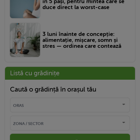
în 5 pași, pentru mintea care se
duce direct la worst-case
3 luni înainte de concepție:
alimentație, mișcare, somn și
stres — ordinea care contează
Listă cu grădinițe
Caută o grădință în orașul tău