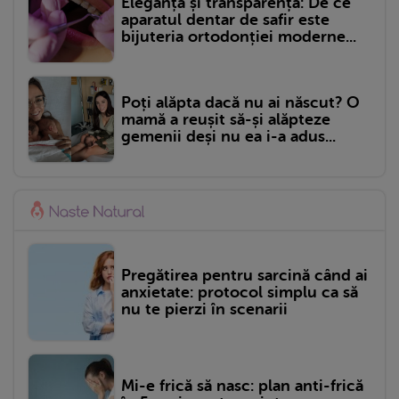
Eleganță și transparență: De ce
aparatul dentar de safir este
bijuteria ortodonției moderne...
Poți alăpta dacă nu ai născut? O
mamă a reușit să-și alăpteze
gemenii deși nu ea i-a adus...
Pregătirea pentru sarcină când ai
anxietate: protocol simplu ca să
nu te pierzi în scenarii
Mi-e frică să nasc: plan anti-frică