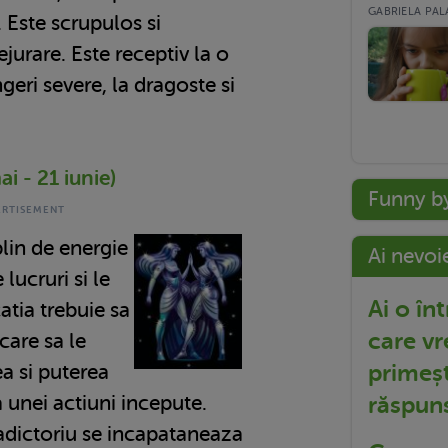
GABRIELA PALA
. Este scrupulos si
jurare. Este receptiv la o
geri severe, la dragoste si
i - 21 iunie)
Funny b
lin de energie
Ai nevoi
lucruri si le
Ai o în
atia trebuie sa
care vr
care sa le
primeșt
a si puterea
 unei actiuni incepute.
răspun
adictoriu se incapataneaza