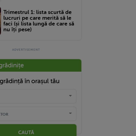
Trimestrul 1: lista scurtă de
lucruri pe care merită să le
faci (și lista lungă de care să
nu îți pese)
grădinițe
grădință în orașul tău
CAUTĂ