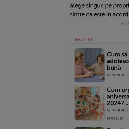
alege singur, pe propr
simte ca este in acord 
VEZI SI
Cum să t
adolesc
bună
ALINA NEDELCU
Cum org
aniversa
2024? „T
ALINA NEDELC
14.02.2024