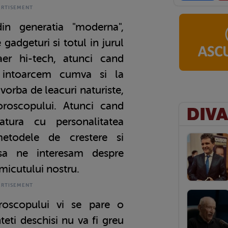
in generatia "moderna",
gadgeturi si totul in jurul
er hi-tech, atunci cand
 intoarcem cumva si la
e vorba de leacuri naturiste,
horoscopului. Atunci cand
tura cu personalitatea
etodele de crestere si
sa ne interesam despre
 micutului nostru.
roscopului vi se pare o
teti deschisi nu va fi greu