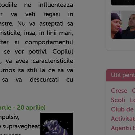
odiile ne influenteaza
iar va veti regasi in
astre. Nu va asteptati sa
isticile, insa, in linii mari,
acter si comportamentul
 se vor potrivi. Copilul
 va avea caracteristicile
frumos sa stiti la ce sa va
Util pen
 sa va descurcati cu
Crese
G
Scoli
L
tie - 20 aprilie)
Club de 
pulsiv,
Activitat
e supravegheat
Agentii