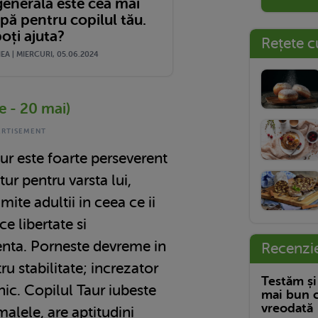
generală este cea mai
pă pentru copilul tău.
oți ajuta?
Rețete c
A | MIERCURI, 05.06.2024
ie - 20 mai)
ur este foarte perseverent
tur pentru varsta lui,
mite adultii in ceea ce ii
e libertate si
nta. Porneste devreme in
Recenzi
ru stabilitate; increzator
Testăm și
tnic. Copilul Taur iubeste
mai bun c
vreodată
malele, are aptitudini