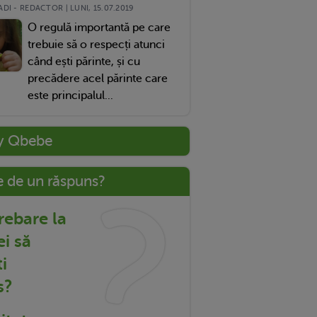
DI - REDACTOR | LUNI, 15.07.2019
O regulă importantă pe care
trebuie să o respecți atunci
când ești părinte, și cu
precădere acel părinte care
este principalul...
y Qbebe
e de un răspuns?
trebare la
ei să
i
s?