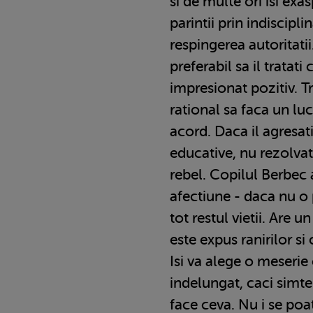
si de multe ori isi exa
parintii prin indisciplin
respingerea autoritatii
preferabil sa il tratati
impresionat pozitiv. T
rational sa faca un lu
acord. Daca il agresati
educative, nu rezolvat
rebel. Copilul Berbec 
afectiune - daca nu o 
tot restul vietii. Are 
este expus ranirilor si
Isi va alege o meserie
indelungat, caci simt
face ceva. Nu i se poa