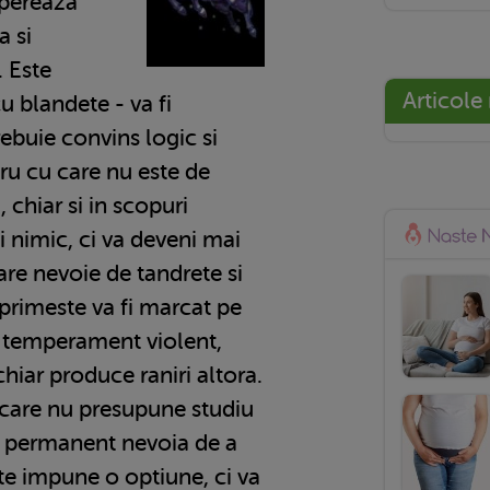
spereaza
a si
. Este
Articole
 cu blandete - va fi
rebuie convins logic si
cru cu care nu este de
, chiar si in scopuri
i nimic, ci va deveni mai
are nevoie de tandrete si
primeste va fi marcat pe
un temperament violent,
 chiar produce raniri altora.
 care nu presupune studiu
e permanent nevoia de a
te impune o optiune, ci va