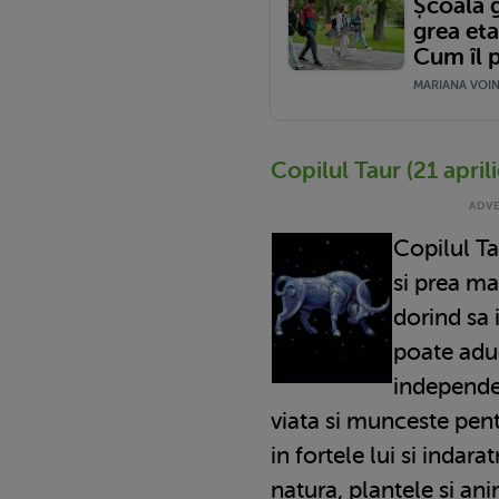
Școala 
grea eta
Cum îl p
MARIANA VOINE
Copilul Taur (21 april
Copilul Ta
si prea ma
dorind sa i
poate aduc
independe
viata si munceste pent
in fortele lui si indara
natura, plantele si ani