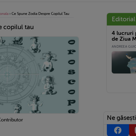
onala
›
Ce Spune Zodia Despre Copilul Tau
Editorial
 copilul tau
4 lucruri
de Ziua M
ANDREEA GUICĂ
Ne găsești
Contributor