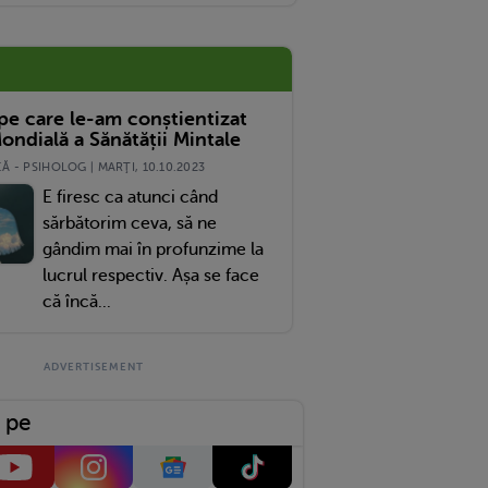
 pe care le-am conștientizat
ondială a Sănătății Mintale
 - PSIHOLOG | MARŢI, 10.10.2023
E firesc ca atunci când
sărbătorim ceva, să ne
gândim mai în profunzime la
lucrul respectiv. Așa se face
că încă...
 pe