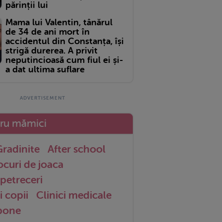
părinții lui
Mama lui Valentin, tânărul
de 34 de ani mort în
accidentul din Constanța, își
strigă durerea. A privit
neputincioasă cum fiul ei și-
a dat ultima suflare
tru mămici
radinite
After school
ocuri de joaca
petreceri
i copii
Clinici medicale
 bone