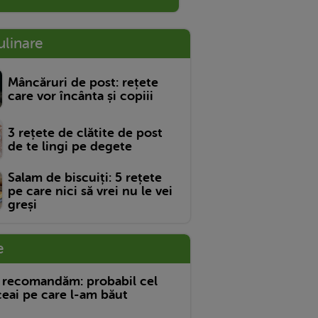
ulinare
Mâncăruri de post: rețete
care vor încânta și copiii
3 rețete de clătite de post
de te lingi pe degete
Salam de biscuiți: 5 rețete
pe care nici să vrei nu le vei
greși
e
 recomandăm: probabil cel
eai pe care l-am băut