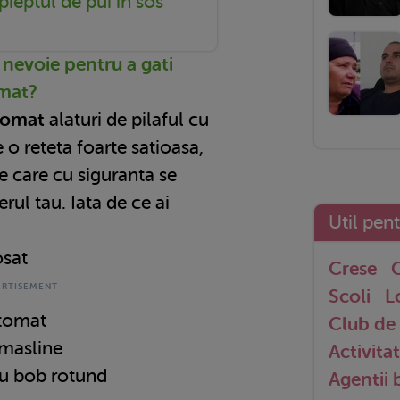
ieptul de pui in sos
nevoie pentru a gati
omat
?
 tomat
alaturi de pilaful cu
o reteta foarte satioasa,
e care cu siguranta se
rul tau. Iata de ce ai
Util pen
osat
Crese
G
Scoli
L
 tomat
Club de 
 masline
Activitat
cu bob rotund
Agentii