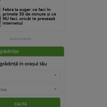
Febra la sugar: ce faci în
primele 30 de minute și ce
NU faci, oricât te presează
internetul
grădinițe
grădință în orașul tău
CAUTĂ