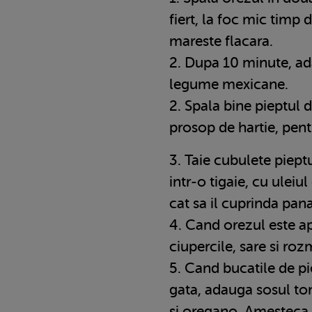
fiert, la foc mic timp
mareste flacara.
2. Dupa 10 minute, a
legume mexicane.
2. Spala bine pieptul d
prosop de hartie, pent
3. Taie cubulete pieptu
intr-o tigaie, cu uleiu
cat sa il cuprinda pan
4. Cand orezul este a
ciupercile, sare si roz
5. Cand bucatile de p
gata, adauga sosul to
si oregano. Amesteca 