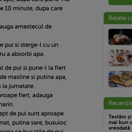
 de 10 minute, dupa care
Rețete c
dauga amestecul de
e pui si sterge-l cu un
ru a absorbi apa.
l de pui si pune-l la fiert
l de masline si putina apa,
a la jumatate.
proape fiert, adauga
Recenzi
marin.
iept de pui sunt aproape
Testăm și
mat, putina sare, busuioc
mai bun c
vreodată
pana ce bucatile de pui