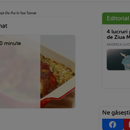
ept De Pui In Sos Tomat
Editorial
mat
4 lucruri
de Ziua M
0 minute
ANDREEA GUICĂ
Ne găsești