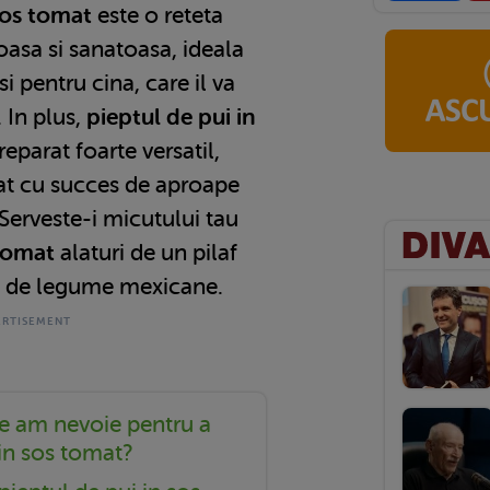
sos tomat
este o reteta
asa si sanatoasa, ideala
si pentru cina, care il va
 In plus,
pieptul de pui in
reparat foarte versatil,
at cu succes de aproape
 Serveste-i micutului tau
 tomat
alaturi de un pilaf
c de legume mexicane.
e am nevoie pentru a
 in sos tomat?