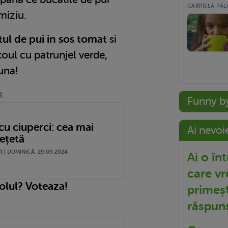
GABRIELA PALA
miziu.
tul de pui in sos tomat
si
toul cu patrunjel verde,
una!
R
Funny b
cu ciuperci: cea mai
Ai nevoi
ețetă
 | DUMINICĂ, 29.09.2024
Ai o în
care vr
colul? Voteaza!
primeșt
răspun