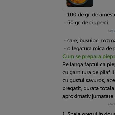
- 100 de gr. de ames
- 50 gr. de ciuperci
- sare, busuioc, rozm
- o legatura mica de 
Cum se prepara
piept
Pe langa faptul ca
pie
cu garnitura de pilaf i
cu gustul savuros, ace
pregatit, durata totala
aproximativ jumatate 
1. Spala orezul in dou