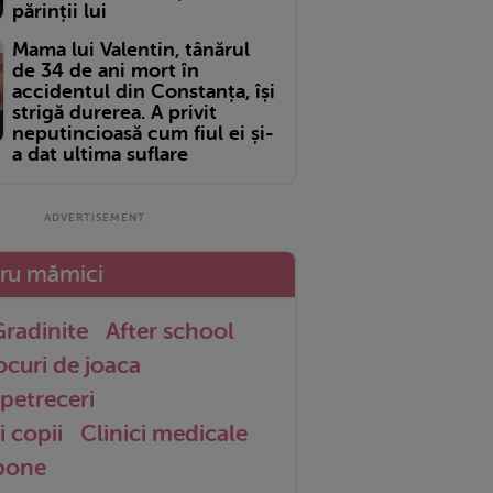
părinții lui
Mama lui Valentin, tânărul
de 34 de ani mort în
accidentul din Constanța, își
strigă durerea. A privit
neputincioasă cum fiul ei și-
a dat ultima suflare
tru mămici
radinite
After school
ocuri de joaca
petreceri
i copii
Clinici medicale
 bone