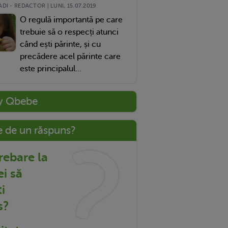
DI - REDACTOR | LUNI, 15.07.2019
O regulă importantă pe care
trebuie să o respecți atunci
când ești părinte, și cu
precădere acel părinte care
este principalul...
y Qbebe
e de un răspuns?
trebare la
ei să
i
s?