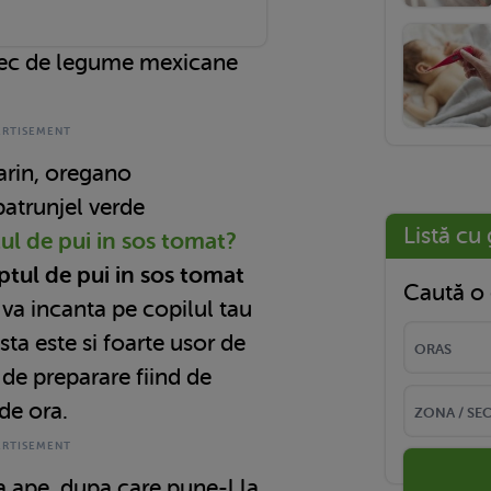
tec de legume mexicane
arin, oregano
patrunjel verde
Listă cu 
ul de pui in sos tomat
?
ptul de pui in sos tomat
Caută o 
l va incanta pe copilul tau
sta este si foarte usor de
 de preparare fiind de
de ora.
a ape, dupa care pune-l la