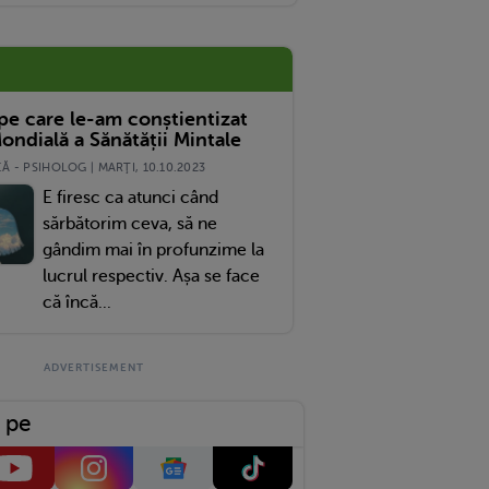
 pe care le-am conștientizat
ondială a Sănătății Mintale
 - PSIHOLOG | MARŢI, 10.10.2023
E firesc ca atunci când
sărbătorim ceva, să ne
gândim mai în profunzime la
lucrul respectiv. Așa se face
că încă...
 pe