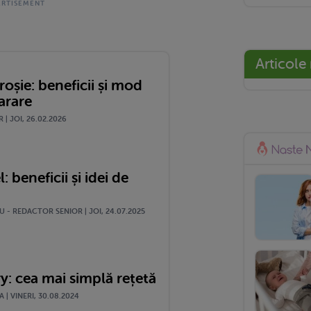
Articole
roșie: beneficii și mod
arare
 | JOI, 26.02.2026
: beneficii și idei de
 - REDACTOR SENIOR | JOI, 24.07.2025
y: cea mai simplă rețetă
| VINERI, 30.08.2024