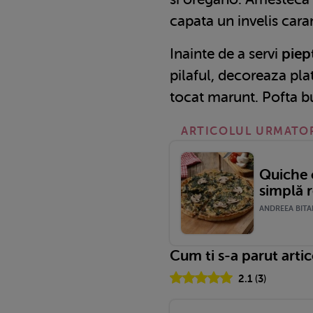
capata un invelis cara
Inainte de a servi
piep
pilaful, decoreaza pla
tocat marunt. Pofta b
ARTICOLUL URMATO
Quiche 
simplă r
ANDREEA BITAR
Cum ti s-a parut arti
2.1
(
3
)