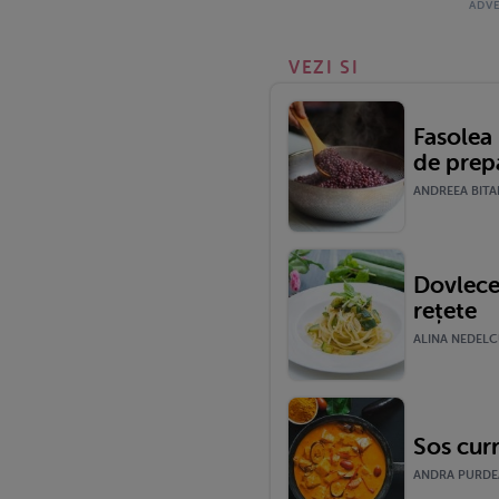
VEZI SI
Fasolea 
de prep
ANDREEA BITAR
Dovlecel
rețete
ALINA NEDELCU
Sos curr
ANDRA PURDEA 