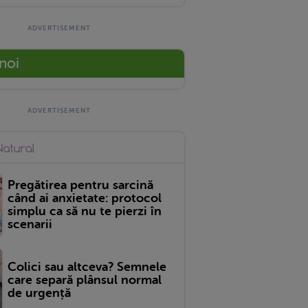
 noi
Pregătirea pentru sarcină
când ai anxietate: protocol
simplu ca să nu te pierzi în
scenarii
Colici sau altceva? Semnele
care separă plânsul normal
de urgență