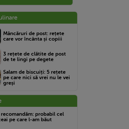
ulinare
Mâncăruri de post: rețete
care vor încânta și copiii
3 rețete de clătite de post
de te lingi pe degete
Salam de biscuiți: 5 rețete
pe care nici să vrei nu le vei
greși
e
 recomandăm: probabil cel
eai pe care l-am băut