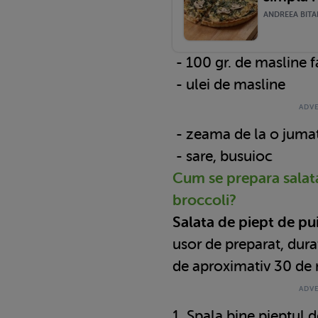
ANDREEA BITAR
- 100 gr. de masline 
- ulei de masline
- zeama de la o juma
- sare, busuioc
Cum se prepara salata
broccoli?
Salata de piept de pu
usor de preparat, durat
de aproximativ 30 de 
1. Spala bine pieptul de