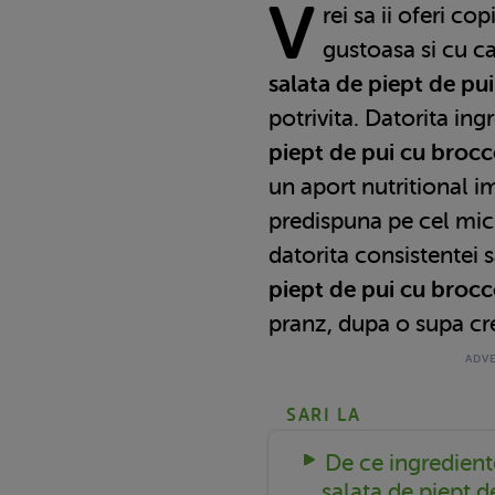
V
rei sa ii oferi co
gustoasa si cu ca
salata de piept de pu
potrivita. Datorita ing
piept de pui cu brocc
un aport nutritional im
predispuna pe cel mic 
datorita consistentei 
piept de pui cu brocc
pranz, dupa o supa c
SARI LA
De ce ingredien
salata de piept d