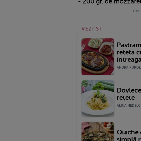
- 200 gr. de mozzarel
VEZI SI
Pastram
rețeta c
întreaga
ANDRA PURDEA 
Dovlecel
rețete
ALINA NEDELCU
Quiche 
simplă r