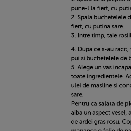
pune-l la fiert, cu puti
2. Spala buchetelele d
fiert, cu putina sare.
3. Intre timp, taie rosi
4. Dupa ce s-au racit,
pui si buchetelele de 
5. Alege un vas incapa
toate ingredientele. A
ulei de masline si co
sare.
Pentru ca
salata de p
aiba un aspect vesel, 
de ardei gras rosu. Cop
manance o felie de p