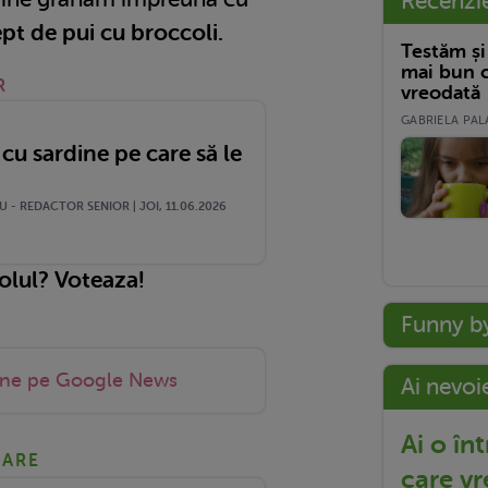
Recenzi
ept de pui cu broccoli.
Testăm și
mai bun c
R
vreodată
GABRIELA PALA
 cu sardine pe care să le
 - REDACTOR SENIOR | JOI, 11.06.2026
colul? Voteaza!
Funny b
-ne pe Google News
Ai nevoi
Ai o în
NARE
care vr