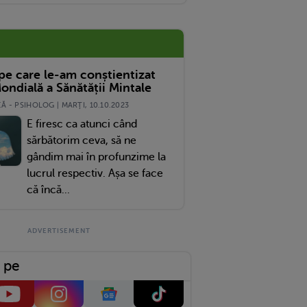
 pe care le-am conștientizat
ondială a Sănătății Mintale
 - PSIHOLOG | MARŢI, 10.10.2023
E firesc ca atunci când
sărbătorim ceva, să ne
gândim mai în profunzime la
lucrul respectiv. Așa se face
că încă...
 pe