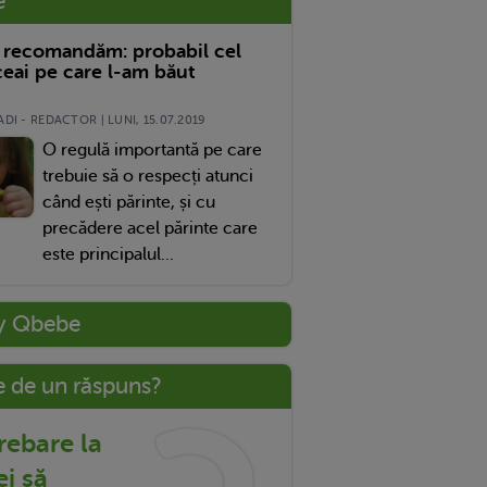
e
 recomandăm: probabil cel
eai pe care l-am băut
DI - REDACTOR | LUNI, 15.07.2019
O regulă importantă pe care
trebuie să o respecți atunci
când ești părinte, și cu
precădere acel părinte care
este principalul...
y Qbebe
e de un răspuns?
trebare la
ei să