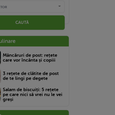
CAUTĂ
ulinare
Mâncăruri de post: rețete
care vor încânta și copiii
3 rețete de clătite de post
de te lingi pe degete
Salam de biscuiți: 5 rețete
pe care nici să vrei nu le vei
greși