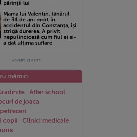
părinții lui
Mama lui Valentin, tânărul
de 34 de ani mort în
accidentul din Constanța, își
strigă durerea. A privit
neputincioasă cum fiul ei și-
a dat ultima suflare
tru mămici
radinite
After school
ocuri de joaca
petreceri
i copii
Clinici medicale
 bone