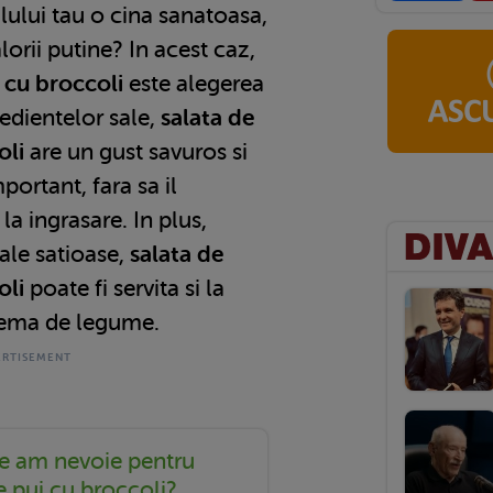
pilului tau o cina sanatoasa,
lorii putine? In acest caz,
i cu broccoli
este alegerea
redientelor sale,
salata de
oli
are un gust savuros si
portant, fara sa il
la ingrasare. In plus,
sale satioase,
salata de
oli
poate fi servita si la
rema de legume.
te am nevoie pentru
e pui cu broccoli?