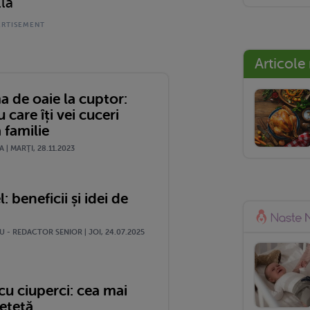
la
Articole
a de oaie la cuptor:
u care îți vei cuceri
 familie
| MARŢI, 28.11.2023
: beneficii și idei de
 - REDACTOR SENIOR | JOI, 24.07.2025
cu ciuperci: cea mai
ețetă