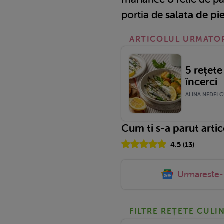
portia de
salata de pi
ARTICOLUL URMATO
5 rețete
încerci
ALINA NEDELCU
Cum ti s-a parut arti
4.5
(
13
)
Urmareste
FILTRE REȚETE CULI