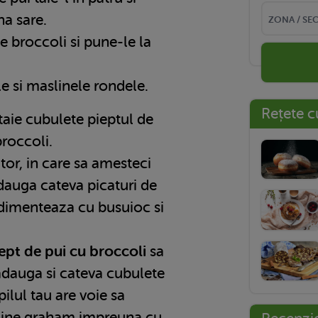
na sare.
e broccoli si pune-le la
ile si maslinele rondele.
Rețete c
 taie cubulete pieptul de
broccoli.
tor, in care sa amesteci
dauga cateva picaturi de
ndimenteaza cu busuioc si
iept de pui cu broccoli
sa
adauga si cateva cubulete
ilul tau are voie sa
aine graham impreuna cu