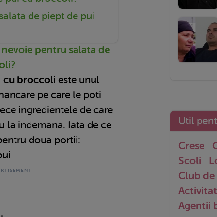
alata de piept de pui
 nevoie pentru salata de
oli?
i cu broccoli
este unul
 mancare pe care le poti
rece ingredientele de care
Util pen
eu la indemana. Iata de ce
pentru doua portii:
Crese
G
pui
Scoli
L
Club de 
Activitat
Agentii