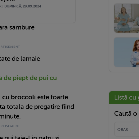
 | DUMINICĂ, 29.09.2024
fara sambure
tate de lamaie
 de piept de pui cu
i cu broccoli
este foarte
Listă cu 
a totala de pregatire fiind
Caută o 
minute.
 pui taie-l in patru si