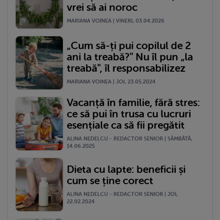
vrei să ai noroc
MARIANA VOINEA | VINERI, 03.04.2026
„Cum să-ți pui copilul de 2
ani la treabă?" Nu îl pun „la
treabă", îl responsabilizez
MARIANA VOINEA | JOI, 23.05.2024
Vacanță în familie, fără stres:
ce să pui în trusa cu lucruri
esențiale ca să fii pregătit
ALINA NEDELCU - REDACTOR SENIOR | SÂMBĂTĂ,
14.06.2025
Dieta cu lapte: beneficii și
cum se ține corect
ALINA NEDELCU - REDACTOR SENIOR | JOI,
22.02.2024