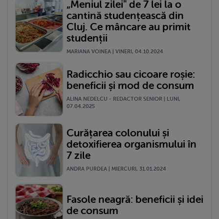
„Meniul zilei" de 7 lei la o
cantină studențească din
Cluj. Ce mâncare au primit
studenții
MARIANA VOINEA | VINERI, 04.10.2024
Radicchio sau cicoare roșie:
beneficii și mod de consum
ALINA NEDELCU - REDACTOR SENIOR | LUNI,
07.04.2025
Curățarea colonului și
detoxifierea organismului în
7 zile
ANDRA PURDEA | MIERCURI, 31.01.2024
Fasole neagră: beneficii și idei
de consum