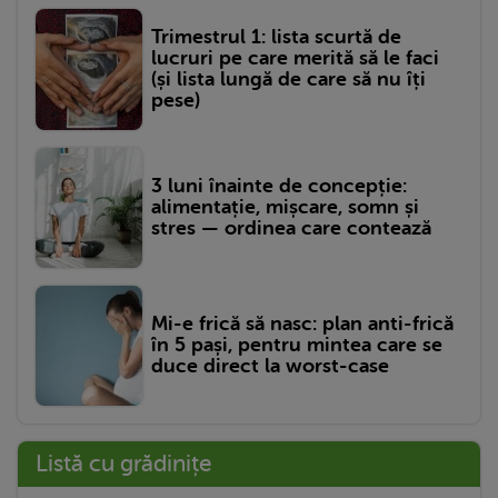
Trimestrul 1: lista scurtă de
lucruri pe care merită să le faci
(și lista lungă de care să nu îți
pese)
3 luni înainte de concepție:
alimentație, mișcare, somn și
stres — ordinea care contează
Mi-e frică să nasc: plan anti-frică
în 5 pași, pentru mintea care se
duce direct la worst-case
Listă cu grădinițe