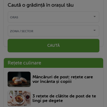
Caută o grădință în orașul tău
CAUTĂ
Rețete culinare
Mâncăruri de post: rețete care
vor încânta și copiii
3 rețete de clătite de post de te
lingi pe degete