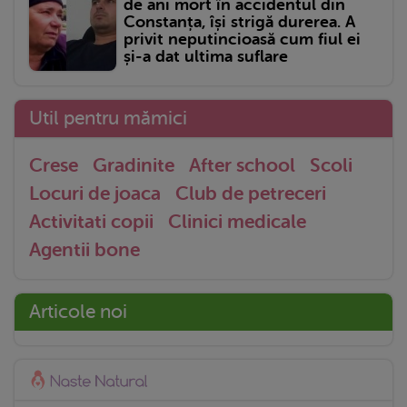
de ani mort în accidentul din
Constanța, își strigă durerea. A
privit neputincioasă cum fiul ei
și-a dat ultima suflare
Util pentru mămici
Crese
Gradinite
After school
Scoli
Locuri de joaca
Club de petreceri
Activitati copii
Clinici medicale
Agentii bone
Articole noi