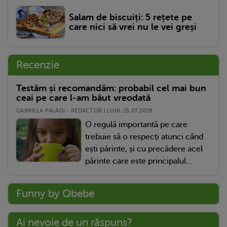
Salam de biscuiți: 5 rețete pe
care nici să vrei nu le vei greși
Recenzie
Testăm și recomandăm: probabil cel mai bun
ceai pe care l-am băut vreodată
GABRIELA PALADI - REDACTOR | LUNI, 15.07.2019
O regulă importantă pe care
trebuie să o respecți atunci când
ești părinte, și cu precădere acel
părinte care este principalul...
Funny by Qbebe
Ai nevoie de un răspuns?