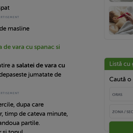
spat
 de masline
 de vara cu spanac si
Listă cu 
tire a
salatei de vara cu
depaseste jumatate de
Caută o 
ercile, dupa care
r, timp de cateva minute,
ndoua partile.
 si tonul.