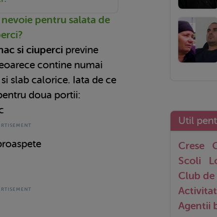
 nevoie pentru salata de
perci?
ac si ciuperci
previne
 deoarece contine numai
i slab calorice. Iata de ce
pentru doua portii:
c
Util pen
 proaspete
Crese
G
Scoli
L
Club de 
Activitat
Agentii