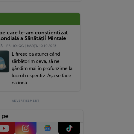
 pe care le-am conștientizat
ondială a Sănătății Mintale
 - PSIHOLOG | MARŢI, 10.10.2023
E firesc ca atunci când
sărbătorim ceva, să ne
gândim mai în profunzime la
lucrul respectiv. Așa se face
că încă...
 pe