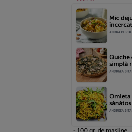
Mic deju
încerca
ANDRA PURDEA
Quiche 
simplă r
ANDREEA BITAR
Omleta 
sănătos 
ANDREEA BITAR
- 100 gr. de masline