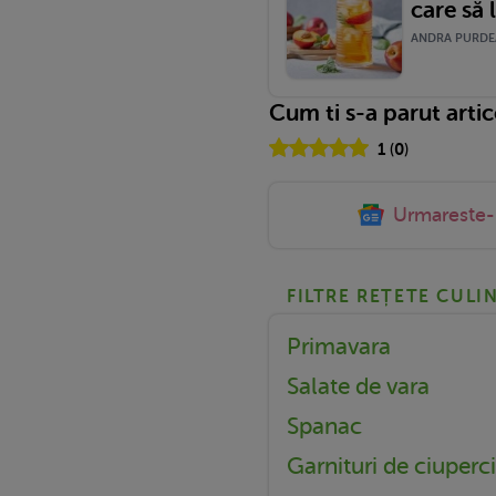
care să 
ANDRA PURDEA 
Cum ti s-a parut arti
1
(
0
)
Urmareste
FILTRE REȚETE CULI
Primavara
Salate de vara
Spanac
Garnituri de ciuperci