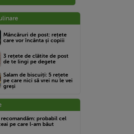
ulinare
Mâncăruri de post: rețete
care vor încânta și copiii
3 rețete de clătite de post
de te lingi pe degete
Salam de biscuiți: 5 rețete
pe care nici să vrei nu le vei
greși
e
 recomandăm: probabil cel
eai pe care l-am băut