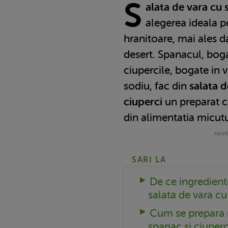
S
alata de vara cu 
alegerea ideala p
hranitoare, mai ales da
desert. Spanacul, bogat
ciupercile, bogate in v
sodiu, fac din
salata d
ciuperci
un preparat c
din alimentatia micutu
SARI LA
De ce ingredien
salata de vara cu
Cum se prepara s
spanac si ciuperc