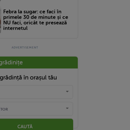
Febra la sugar: ce faci în
primele 30 de minute și ce
NU faci, oricât te presează
internetul
grădinițe
grădință în orașul tău
CAUTĂ