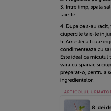
3. Intre timp, spala sal
taie-le.
4. Dupa ce s-au racit, 
ciupercile taie-le in j
5. Amesteca toate ingr
condimenteaza cu sare
Este ideal ca micutul 
vara cu spanac si ciup
preparat-o, pentru a 
ingredientelor.
ARTICOLUL URMATO
8 idei d