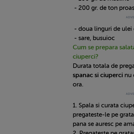
- 200 gr. de ton proa
- doua linguri de ulei
- sare, busuioc
Cum se prepara salata
ciuperci?
Durata totala de prega
spanac si ciuperci
nu 
ora.
1. Spala si curata ciup
pregateste-le pe grata
pana se auresc pe ama
2. Pregateste pe gratar