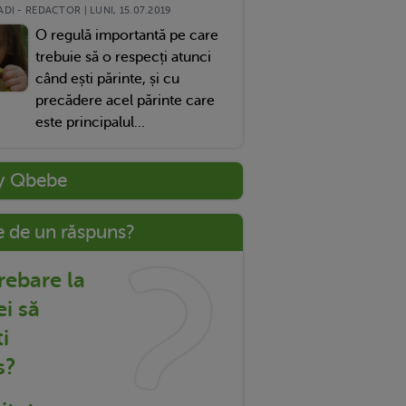
DI - REDACTOR | LUNI, 15.07.2019
O regulă importantă pe care
trebuie să o respecți atunci
când ești părinte, și cu
precădere acel părinte care
este principalul...
y Qbebe
e de un răspuns?
trebare la
ei să
i
s?