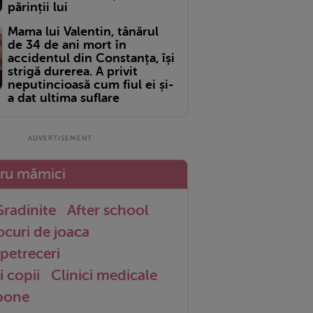
părinții lui
Mama lui Valentin, tânărul
de 34 de ani mort în
accidentul din Constanța, își
strigă durerea. A privit
neputincioasă cum fiul ei și-
a dat ultima suflare
tru mămici
radinite
After school
ocuri de joaca
petreceri
i copii
Clinici medicale
 bone