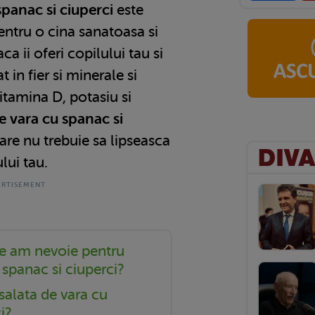
spanac si ciuperci
este
entru o cina sanatoasa si
ca ii oferi copilului tau si
 in fier si minerale si
itamina D, potasiu si
e vara cu spanac si
are nu trebuie sa lipseasca
lui tau.
te am nevoie pentru
 spanac si ciuperci?
alata de vara cu
i?