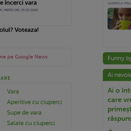
le încerci vara
GABRIELA PALA
| MIERCURI, 29.05.2024
colul? Voteaza!
-ne pe Google News
Funny b
Ai nevoi
NARE
Ai o în
Vara
care vr
Aperitive cu ciuperci
primeșt
Supe de vara
răspun
Salate cu ciuperci