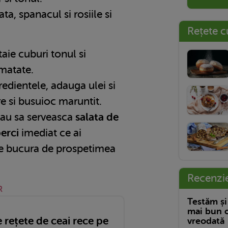
ata, spanacul si rosiile si
Rețete c
taie cuburi tonul si
umatate.
edientele, adauga ulei si
 si busuioc maruntit.
tau sa serveasca
salata de
erci
imediat ce ai
se bucura de prospetimea
Recenzi
R
Testăm și
mai bun c
e rețete de ceai rece pe
vreodată