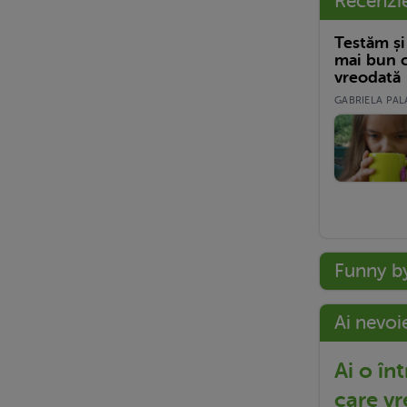
Recenzi
Testăm și
mai bun c
vreodată
GABRIELA PALA
Funny b
Ai nevoi
Ai o în
care vr