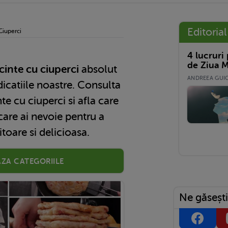
Editorial
Ciuperci
4 lucruri
de Ziua M
cinte cu ciuperci
absolut
ANDREEA GUICĂ
dicatiile noastre. Consulta
te cu ciuperci si afla care
care ai nevoie pentru a
toare si delicioasa.
aza categoriile
Ne găsești