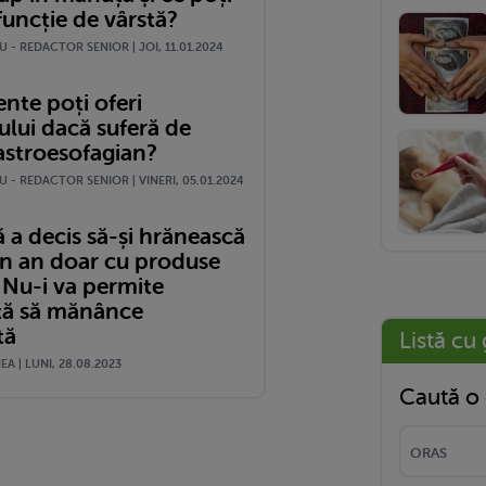
 funcție de vârstă?
 - REDACTOR SENIOR | JOI, 11.01.2024
nte poți oferi
ului dacă suferă de
gastroesofagian?
 - REDACTOR SENIOR | VINERI, 05.01.2024
a decis să-și hrănească
 un an doar cu produse
 Nu-i va permite
tă să mănânce
tă
Listă cu 
A | LUNI, 28.08.2023
Caută o 