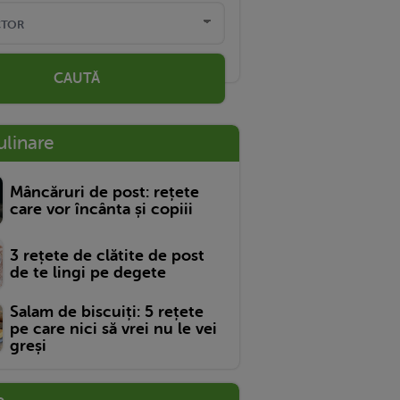
CAUTĂ
ulinare
Mâncăruri de post: rețete
care vor încânta și copiii
3 rețete de clătite de post
de te lingi pe degete
Salam de biscuiți: 5 rețete
pe care nici să vrei nu le vei
greși