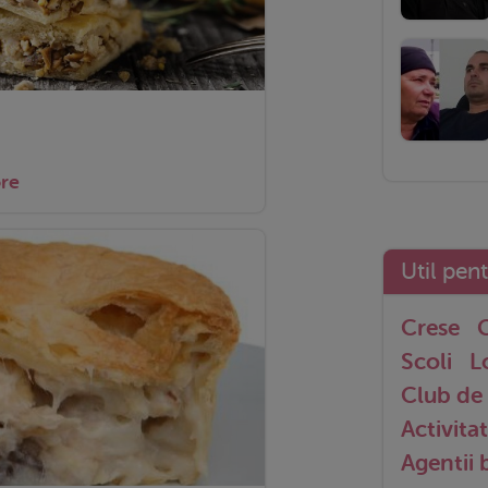
ore
Util pen
Crese
G
Scoli
L
Club de 
Activitat
Agentii