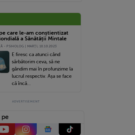
 pe care le-am conștientizat
ondială a Sănătății Mintale
 - PSIHOLOG | MARŢI, 10.10.2023
E firesc ca atunci când
sărbătorim ceva, să ne
gândim mai în profunzime la
lucrul respectiv. Așa se face
că încă...
 pe