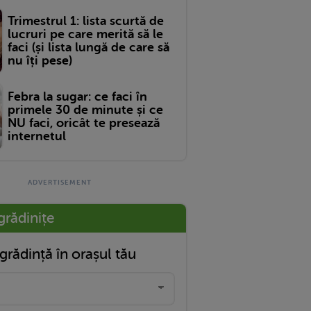
Trimestrul 1: lista scurtă de
lucruri pe care merită să le
faci (și lista lungă de care să
nu îți pese)
Febra la sugar: ce faci în
primele 30 de minute și ce
NU faci, oricât te presează
internetul
grădinițe
grădință în orașul tău