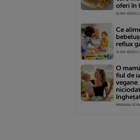
oferi în
ALINA NEDELCU
Ce alime
bebeluș
reflux 
ALINA NEDELCU
O mamă 
fiul de
vegane.
nicioda
îngheța
MARIANA VOINE