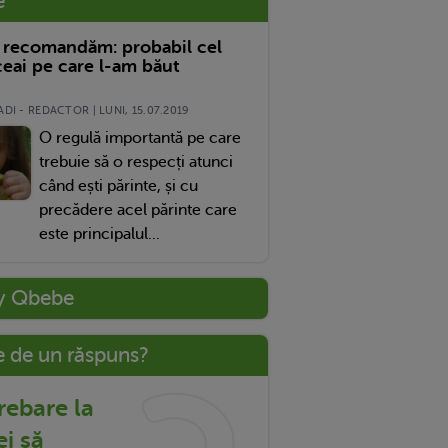
e
 recomandăm: probabil cel
eai pe care l-am băut
DI - REDACTOR | LUNI, 15.07.2019
O regulă importantă pe care
trebuie să o respecți atunci
când ești părinte, și cu
precădere acel părinte care
este principalul...
y Qbebe
e de un răspuns?
trebare la
ei să