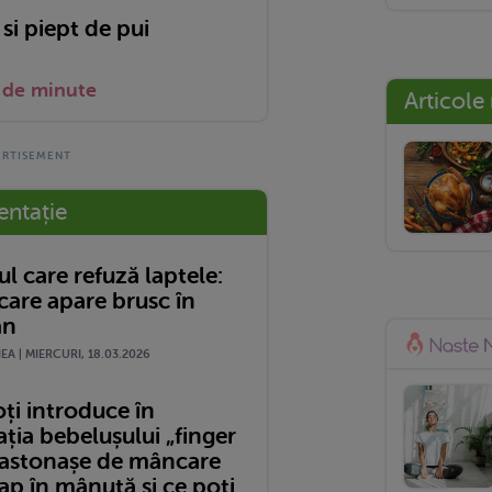
 si piept de pui
 de minute
Articole
entație
l care refuză laptele:
 care apare brusc în
an
A | MIERCURI, 18.03.2026
ți introduce în
ția bebelușului „finger
bastonașe de mâncare
ap în mânuță și ce poți