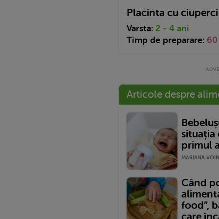
Placinta cu ciuperci
Varsta:
2 - 4 ani
Timp de preparare:
60
Articole despre alim
Bebelușu
situația
primul 
MARIANA VOINE
Când po
alimenta
food”, 
care înc