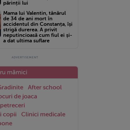
părinții lui
Mama lui Valentin, tânărul
de 34 de ani mort în
accidentul din Constanța, își
strigă durerea. A privit
neputincioasă cum fiul ei și-
a dat ultima suflare
tru mămici
radinite
After school
ocuri de joaca
petreceri
i copii
Clinici medicale
 bone