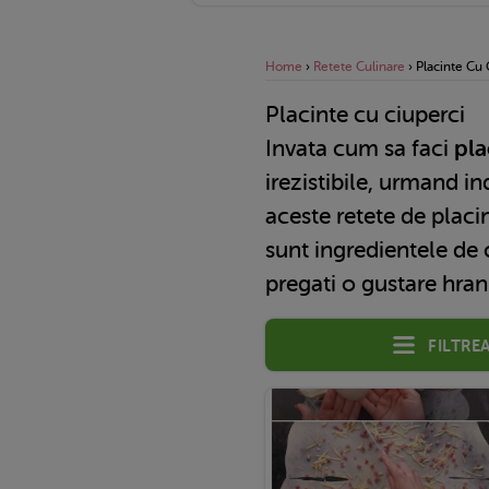
Home
›
Retete Culinare
›
Placinte Cu 
Placinte cu ciuperci
Invata cum sa faci
pla
irezistibile, urmand in
aceste retete de placin
sunt ingredientele de 
pregati o gustare hrani
Filtre