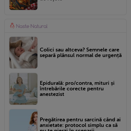
Colici sau altceva? Semnele care
separă plânsul normal de urgență
Epidurală: pro/contra, mituri și
întrebările corecte pentru
anestezist
Pregătirea pentru sarcină când ai
anxietate: protocol simplu ca să
nu te pierzi în scenarii