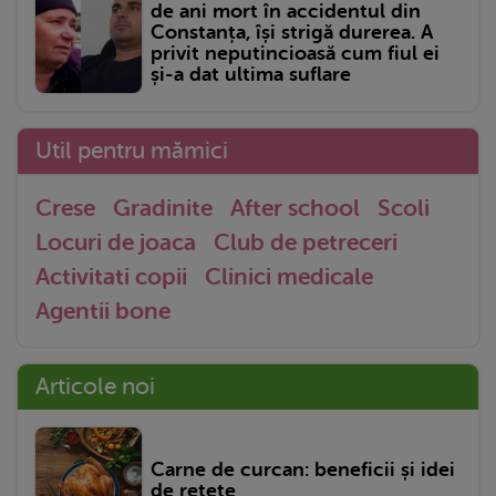
de ani mort în accidentul din
Constanța, își strigă durerea. A
privit neputincioasă cum fiul ei
și-a dat ultima suflare
Util pentru mămici
Crese
Gradinite
After school
Scoli
Locuri de joaca
Club de petreceri
Activitati copii
Clinici medicale
Agentii bone
Articole noi
Carne de curcan: beneficii și idei
de rețete