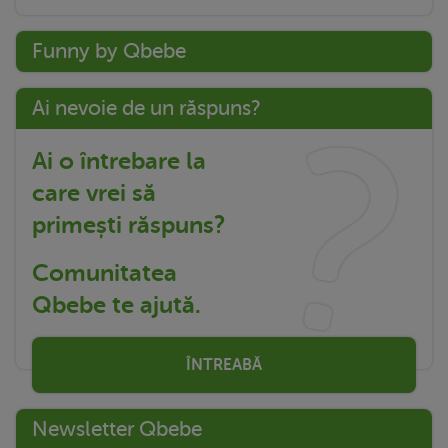
Funny by Qbebe
Ai nevoie de un răspuns?
Ai o întrebare la
care vrei să
primești răspuns?
Comunitatea
Qbebe te ajută.
ÎNTREABĂ
Newsletter Qbebe