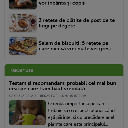
vor încânta și copiii
3 rețete de clătite de post de te
lingi pe degete
Salam de biscuiți: 5 rețete pe
care nici să vrei nu le vei greși
Recenzie
Testăm și recomandăm: probabil cel mai bun
ceai pe care l-am băut vreodată
GABRIELA PALADI - REDACTOR | LUNI, 15.07.2019
O regulă importantă pe care
trebuie să o respecți atunci când
ești părinte, și cu precădere acel
părinte care este principalul...