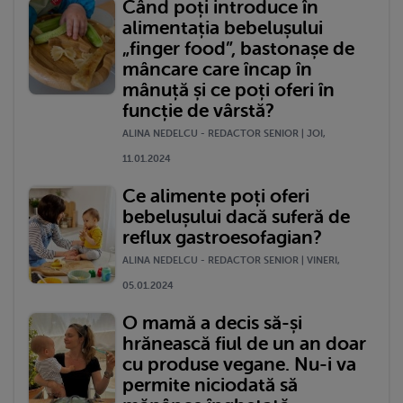
Când poți introduce în
alimentația bebelușului
„finger food”, bastonașe de
mâncare care încap în
mânuță și ce poți oferi în
funcție de vârstă?
ALINA NEDELCU - REDACTOR SENIOR | JOI,
11.01.2024
Ce alimente poți oferi
bebelușului dacă suferă de
reflux gastroesofagian?
ALINA NEDELCU - REDACTOR SENIOR | VINERI,
05.01.2024
O mamă a decis să-și
hrănească fiul de un an doar
cu produse vegane. Nu-i va
permite niciodată să