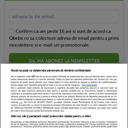
Confirm ca am peste 16 ani si sunt de acord ca
Qbebe.ro sa colecteze adresa de email pentru a primi
newslettere si e-mail-uri promotionale.
DA, MA ABONEZ LA NEWSLETTER
Nouă ne pasă ca datele tale personale să rămână confidențiale
Noi și partenerii noștri
1017
stocăm și/sau accesăm informații pe dispozitivul dvs., precum identificatorii cookie unici
pentru prelucrarea datelor cu caracter personal. Puteți accepta sau gestiona preferințele dvs. făcând clic mai jos,
respectiv vă puteți opune utilizării unui interes legitim în orice moment pe pagina cu politica de confidențialitate.
Aceste alegeri vor fi raportate partenerilor noștri și nu vă vor afecta navigarea.
Mai multe detalii
Noi si partenerii nostri (retelele de socializare si agentiile de publicitate partenere, precum si furnizorii nostri de
servicii de date analitice) prelucram date pentru a permite website-ului sa functioneze, pentru a personaliza
continutul si anunturile publicitare afisate in functie de interesele si/sau profilul dvs., pentru a va oferi functionalitati
aferente retelelor de socializare si pentru a analiza traficul pe website. Beneficiati de drepturile prevazute de art. 15-
22 din GDPR in legatura cu prelucrarea datelor cu caracter personal. Aceste drepturi pot fi exercitate prin modalitatea
indicata
aici
. Prin click pe “ACCEPT TOATE”, acceptati folosirea tuturor Tehnologiilor de tip Cookie, care implica
inclusiv acceptul dvs. cu privire la stocarea/accesarea informatiilor de catre Vendor-ii cu care colaboram. Prin click
Echipa Editoriala
Newsletter
Contact
pe “VREAU SA MODIFIC SETARILE INDIVIDUAL” puteti schimba preferintele in mod individual, mai putin cele legate
de cookie strict necesare pentru functionarea website-ului.
Atât noi, cât și partenerii noștri prelucrăm datele pentru a oferi:
Cariere
Cookies
Politica de confidentialitate
Dezvoltarea și îmbunătățirea serviciilor. Măsurarea performanței reclamelor. Stocarea și/sau accesarea informațiilor
de pe un dispozitiv. Utilizarea profilurilor pentru selectarea conținutului personalizat. Crearea profilurilor de conținut
DivaHair Cosmetics
Despre noi
personalizat. Utilizarea profilurilor pentru selectarea publicității personalizate. Crearea profilurilor pentru publicitate