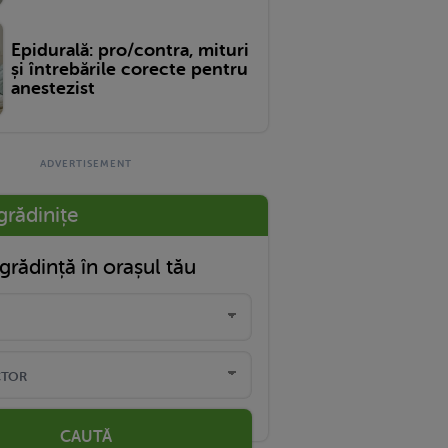
Epidurală: pro/contra, mituri
și întrebările corecte pentru
anestezist
grădinițe
grădință în orașul tău
CAUTĂ