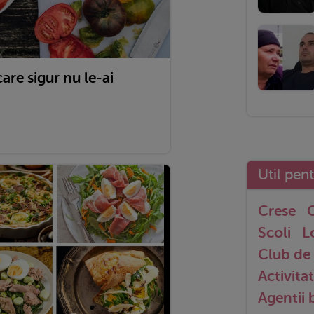
care sigur nu le-ai
Util pen
Crese
G
Scoli
L
Club de 
Activitat
Agentii