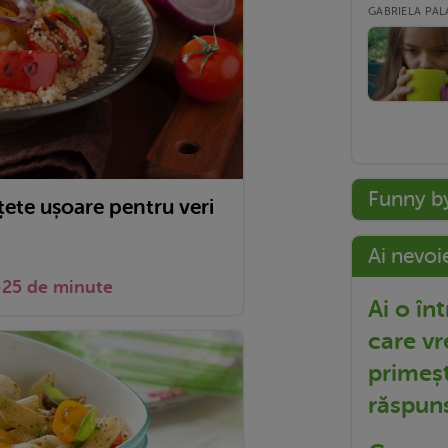
GABRIELA PALA
Funny b
țete ușoare pentru veri
Ai nevoi
-25 de minute
Ai o în
care vr
primeșt
răspun