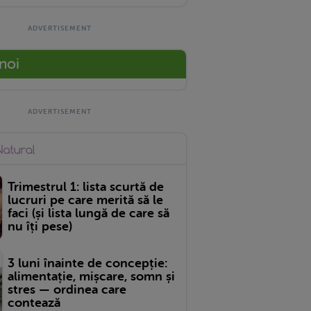
 noi
Trimestrul 1: lista scurtă de
lucruri pe care merită să le
faci (și lista lungă de care să
nu îți pese)
3 luni înainte de concepție:
alimentație, mișcare, somn și
stres — ordinea care
contează