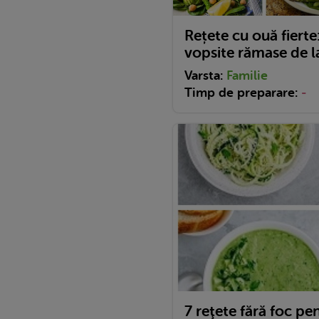
Rețete cu ouă fierte:
vopsite rămase de l
Varsta:
Familie
Timp de preparare:
-
7 reţete fără foc pe