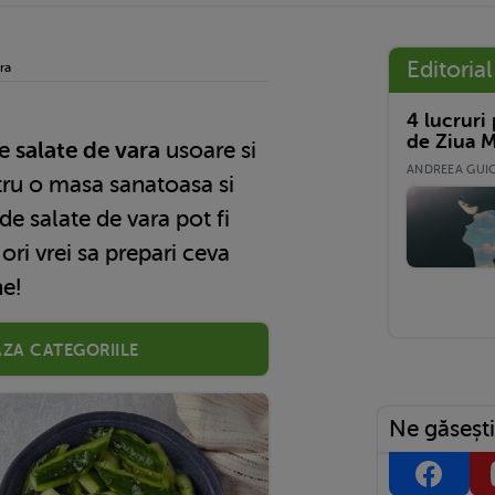
Editorial
ra
4 lucruri
de Ziua M
te
salate de vara
usoare si
ANDREEA GUICĂ
tru o masa sanatoasa si
 de salate de vara pot fi
ori vrei sa prepari ceva
ne!
aza categoriile
Ne găsești