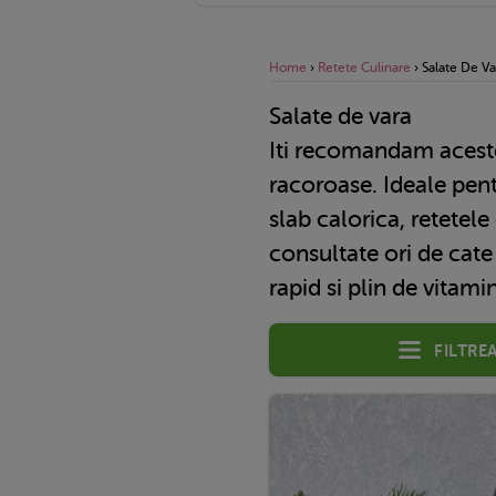
Home
›
Retete Culinare
›
Salate De Va
Salate de vara
Iti recomandam aces
racoroase. Ideale pen
slab calorica, retetele
consultate ori de cate 
rapid si plin de vitami
Filtre