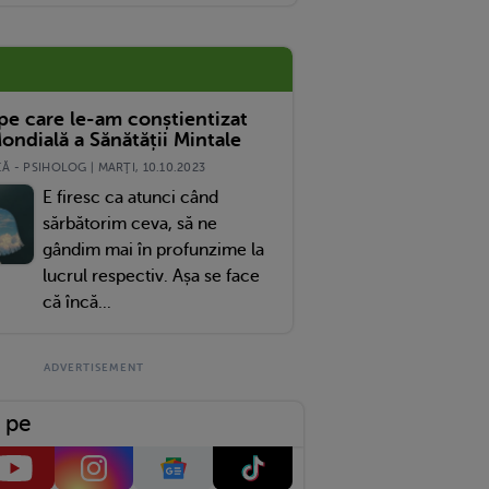
 pe care le-am conștientizat
ondială a Sănătății Mintale
 - PSIHOLOG | MARŢI, 10.10.2023
E firesc ca atunci când
sărbătorim ceva, să ne
gândim mai în profunzime la
lucrul respectiv. Așa se face
că încă...
 pe