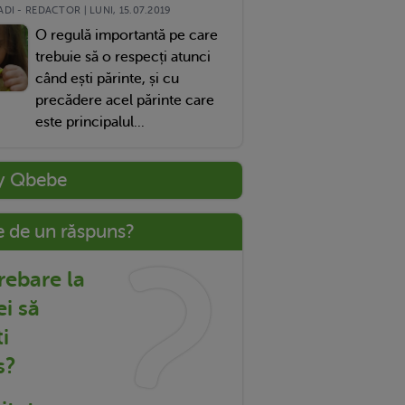
DI - REDACTOR | LUNI, 15.07.2019
O regulă importantă pe care
trebuie să o respecți atunci
când ești părinte, și cu
precădere acel părinte care
este principalul...
y Qbebe
e de un răspuns?
trebare la
ei să
i
s?