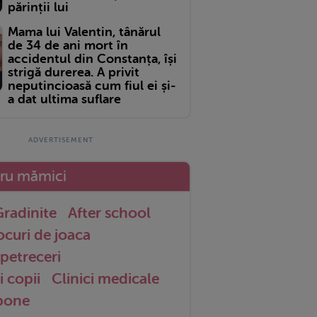
părinții lui
Mama lui Valentin, tânărul
de 34 de ani mort în
accidentul din Constanța, își
strigă durerea. A privit
neputincioasă cum fiul ei și-
a dat ultima suflare
tru mămici
radinite
After school
ocuri de joaca
petreceri
i copii
Clinici medicale
 bone