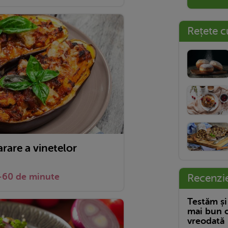
Rețete c
arare a vinetelor
-60 de minute
Recenzi
Testăm și
mai bun c
vreodată