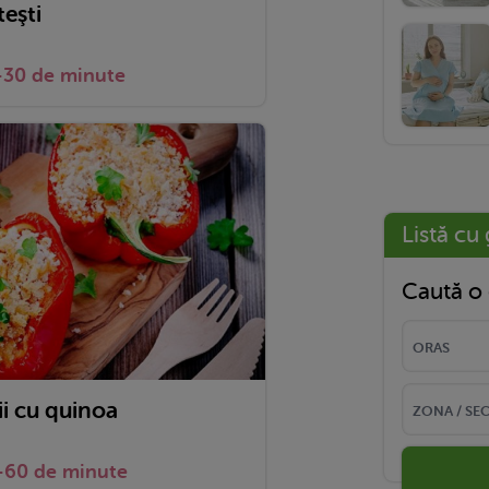
teşti
-30 de minute
Listă cu 
Caută o 
ii cu quinoa
-60 de minute