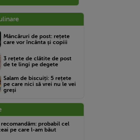
ulinare
Mâncăruri de post: rețete
care vor încânta și copiii
3 rețete de clătite de post
de te lingi pe degete
Salam de biscuiți: 5 rețete
pe care nici să vrei nu le vei
greși
e
 recomandăm: probabil cel
eai pe care l-am băut