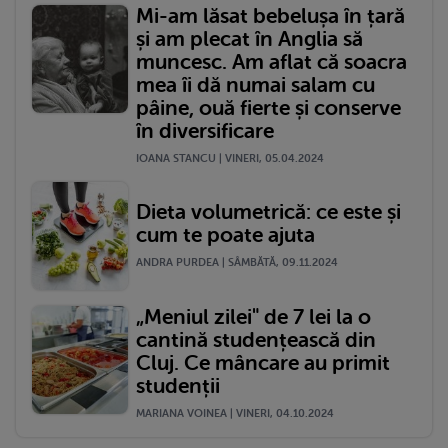
Mi-am lăsat bebelușa în țară
și am plecat în Anglia să
muncesc. Am aflat că soacra
mea îi dă numai salam cu
pâine, ouă fierte și conserve
în diversificare
IOANA STANCU | VINERI, 05.04.2024
Dieta volumetrică: ce este și
cum te poate ajuta
ANDRA PURDEA | SÂMBĂTĂ, 09.11.2024
„Meniul zilei" de 7 lei la o
cantină studențească din
Cluj. Ce mâncare au primit
studenții
MARIANA VOINEA | VINERI, 04.10.2024