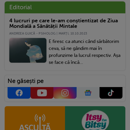
Editorial
4 lucruri pe care le-am conștientizat de Ziua
Mondială a Sănătății Mintale
ANDREEA GUICĂ - PSIHOLOG | MARŢI, 10.10.2023
E firesc ca atunci când sărbătorim
ceva, să ne gândim mai în
profunzime la lucrul respectiv. Așa
se face că încă...
Ne găsești pe