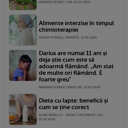
ANDREEA BITAR | LUNI, 18.09.2023
Alimente interzise în timpul
chimioterapiei
ANDRA PURDEA | SÂMBĂTĂ, 31.08.2024
Darius are numai 11 ani și
deja știe cum este să
adoarmă flămând. „Am stat
de multe ori flămând. E
foarte greu"
MARIANA VOINEA | MIERCURI, 25.09.2024
Dieta cu lapte: beneficii și
cum se ține corect
ALINA NEDELCU - REDACTOR SENIOR | JOI,
22.02.2024