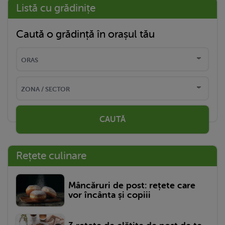
Listă cu grădinițe
Caută o grădință în orașul tău
CAUTĂ
Rețete culinare
Mâncăruri de post: rețete care
vor încânta și copiii