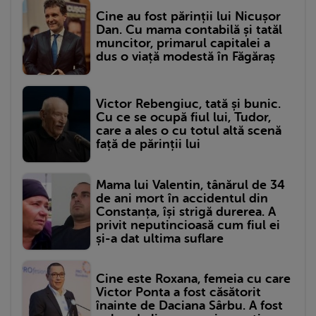
Cine au fost părinții lui Nicușor
Dan. Cu mama contabilă și tatăl
muncitor, primarul capitalei a
dus o viață modestă în Făgăraș
Victor Rebengiuc, tată și bunic.
Cu ce se ocupă fiul lui, Tudor,
care a ales o cu totul altă scenă
față de părinții lui
Mama lui Valentin, tânărul de 34
de ani mort în accidentul din
Constanța, își strigă durerea. A
privit neputincioasă cum fiul ei
și-a dat ultima suflare
Cine este Roxana, femeia cu care
Victor Ponta a fost căsătorit
înainte de Daciana Sârbu. A fost