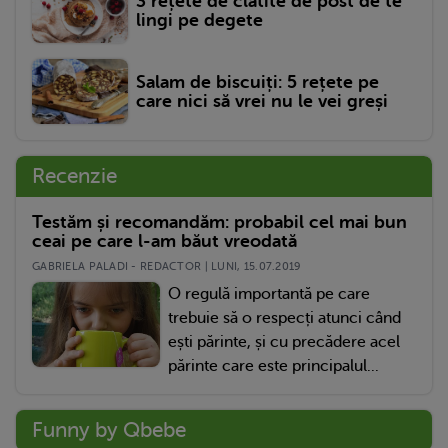
3 rețete de clătite de post de te
lingi pe degete
Salam de biscuiți: 5 rețete pe
care nici să vrei nu le vei greși
Recenzie
Testăm și recomandăm: probabil cel mai bun
ceai pe care l-am băut vreodată
GABRIELA PALADI - REDACTOR | LUNI, 15.07.2019
O regulă importantă pe care
trebuie să o respecți atunci când
ești părinte, și cu precădere acel
părinte care este principalul...
Funny by Qbebe