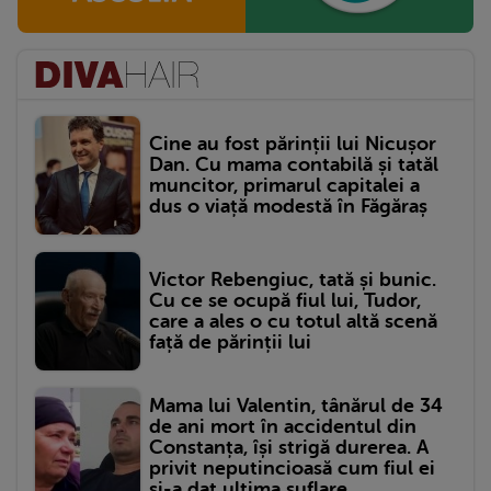
Cine au fost părinții lui Nicușor
Dan. Cu mama contabilă și tatăl
muncitor, primarul capitalei a
dus o viață modestă în Făgăraș
Victor Rebengiuc, tată și bunic.
Cu ce se ocupă fiul lui, Tudor,
care a ales o cu totul altă scenă
față de părinții lui
Mama lui Valentin, tânărul de 34
de ani mort în accidentul din
Constanța, își strigă durerea. A
privit neputincioasă cum fiul ei
și-a dat ultima suflare