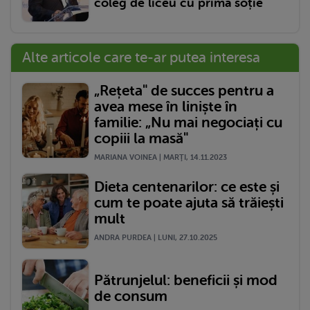
coleg de liceu cu prima soție
Alte articole care te-ar putea interesa
„Rețeta" de succes pentru a
avea mese în liniște în
familie: „Nu mai negociați cu
copiii la masă"
MARIANA VOINEA | MARŢI, 14.11.2023
Dieta centenarilor: ce este și
cum te poate ajuta să trăiești
mult
ANDRA PURDEA | LUNI, 27.10.2025
Pătrunjelul: beneficii și mod
de consum