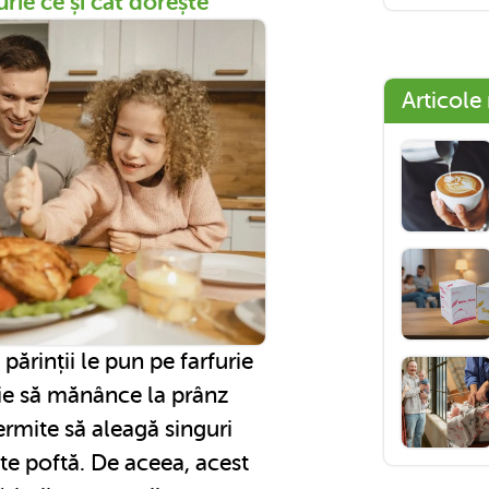
furie ce și cat dorește
Articole
părinții le pun pe farfurie
uie să mănânce la prânz
permite să aleagă singuri
ste poftă. De aceea, acest