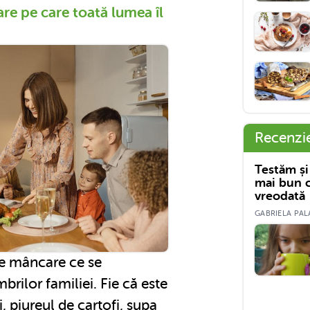
are pe care toată lumea îl
Recenzi
Testăm și
mai bun c
vreodată
GABRIELA PALA
de mâncare ce se
brilor familiei. Fie că este
i, piureul de cartofi, supa