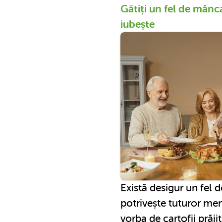
Gătiți un fel de mânc
iubește
Există desigur un fel 
potrivește tuturor mem
vorba de cartofii prăjiț