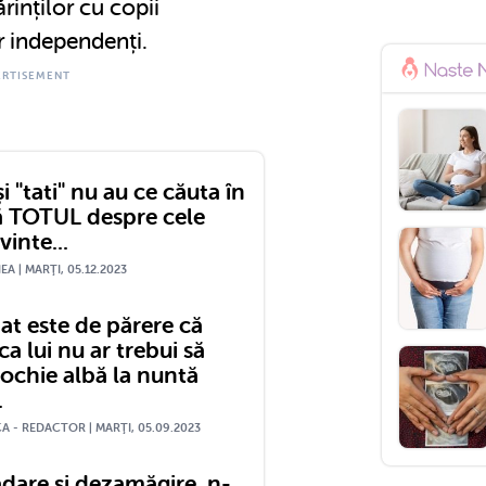
ărinților cu copii
or independenți.
i "tati" nu au ce căuta în
lă TOTUL despre cele
inte...
A | MARŢI, 05.12.2023
at este de părere că
a lui nu ar trebui să
rochie albă la nuntă
.
A - REDACTOR | MARŢI, 05.09.2023
ădare și dezamăgire, n-