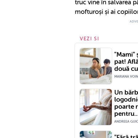
truc vine în salvarea p
mofturoși și ai copiil
VEZI SI
"Mami" ș
pat! Af
două cuv
MARIANA VOINE
Un bărb
logodnic
poarte 
pentru..
ANDREEA GUIC
"Fără tr