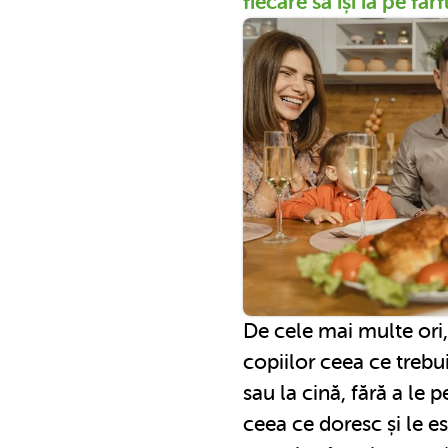
fiecare să își ia pe far
De cele mai multe ori, 
copiilor ceea ce treb
sau la cină, fără a le 
ceea ce doresc și le e