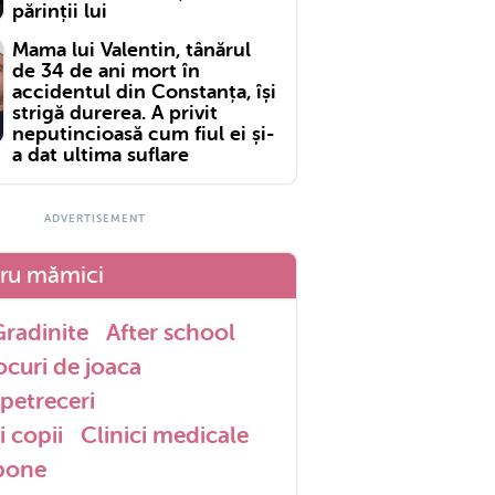
părinții lui
Mama lui Valentin, tânărul
de 34 de ani mort în
accidentul din Constanța, își
strigă durerea. A privit
neputincioasă cum fiul ei și-
a dat ultima suflare
tru mămici
radinite
After school
ocuri de joaca
petreceri
i copii
Clinici medicale
 bone