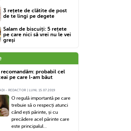
3 rețete de clătite de post
de te lingi pe degete
Salam de biscuiți: 5 rețete
pe care nici să vrei nu le vei
greși
e
 recomandăm: probabil cel
eai pe care l-am băut
DI - REDACTOR | LUNI, 15.07.2019
O regulă importantă pe care
trebuie să o respecți atunci
când ești părinte, și cu
precădere acel părinte care
este principalul...