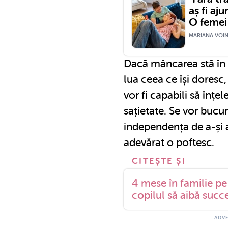
aș fi aj
O femei 
MARIANA VOINE
Dacă mâncarea stă în c
lua ceea ce își doresc,
vor fi capabili să înț
sațietate. Se vor bucu
independența de a-și 
adevărat o poftesc.
4 mese în familie pe
copilul să aibă succe