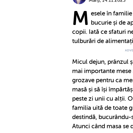
Marţi, 14.11.2023
M
esele în famil
bucurie și de ap
copii. Iată ce sfaturi n
tulburări de alimentați
Micul dejun, prânzul ș
mai importante mese ale
grozave pentru ca mem
masă și să își împărtă
peste zi unii cu alții.
familia uită de toate gr
destindă, bucurându-
Atunci când masa se 