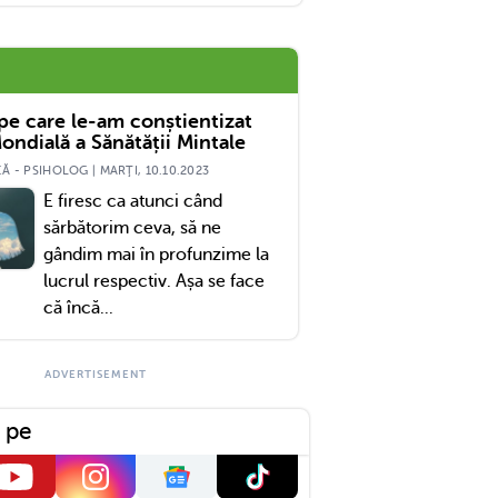
 pe care le-am conștientizat
ondială a Sănătății Mintale
 - PSIHOLOG | MARŢI, 10.10.2023
E firesc ca atunci când
sărbătorim ceva, să ne
gândim mai în profunzime la
lucrul respectiv. Așa se face
că încă...
 pe