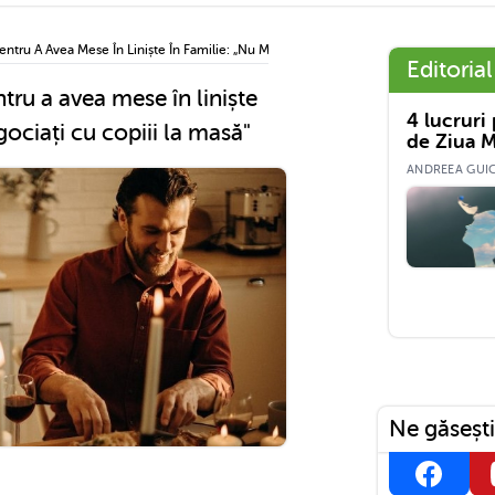
entru A Avea Mese În Liniște În Familie: „Nu Mai Negociați Cu Copiii La Masă"
Editorial
tru a avea mese în liniște
4 lucruri
gociați cu copiii la masă"
de Ziua M
ANDREEA GUICĂ
Ne găsești