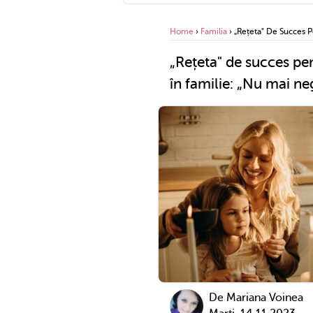
Home
›
Familia
›
„Rețeta" De Succes P
„Rețeta" de succes pen
în familie: „Nu mai ne
De
Mariana Voinea