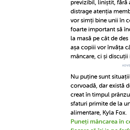
previzibil, liniștit, făr
distrage atenția membr
vor simți bine unii în 
foarte important să 
la masă pe cât de des
așa copiii vor învăța
mâncare, ci și discuții
Nu puține sunt situați
corvoadă, dar există d
creat în timpul prânzul
sfaturi primite de la un
alimentare, Kyla Fox.
Puneți mâncarea în ce