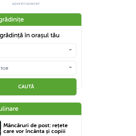
grădinițe
grădință în orașul tău
CAUTĂ
ulinare
Mâncăruri de post: rețete
care vor încânta și copiii