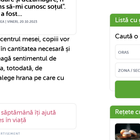
uns să-mi cunosc soțul".
a fost...
Listă cu 
A | VINERI, 20.10.2023
Caută o 
entrul mesei, copiii vor
 în cantitatea necesară și
eleagă sentimentul de
ra, totodată, de
alege hrana pe care cu
Rețete c
 săptămână îți ajută
s în viață