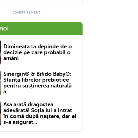
 noi
Dimineața ta depinde de o
decizie pe care probabil o
amâni
Sinergin® & Bifido Baby®:
Știința fibrelor prebiotice
pentru susținerea naturală
a...
Așa arată dragostea
adevărată! Soția lui a intrat
în comă după naștere, dar el
s-a asigurat...