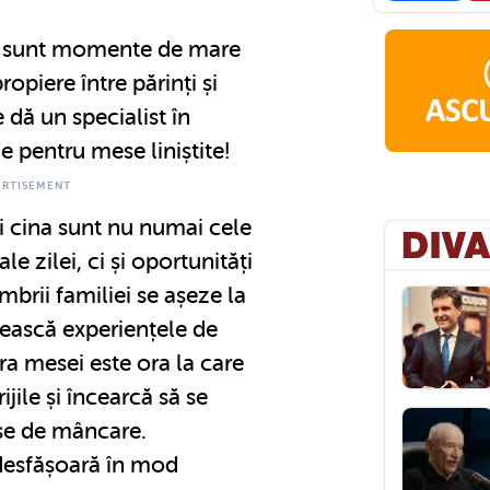
ie sunt momente de mare
ropiere între părinți și
e dă un specialist în
e pentru mese liniștite!
i cina sunt nu numai cele
 zilei, ci și oportunități
brii familiei se așeze la
șească experiențele de
 Ora mesei este ora la care
ijile și încearcă să se
se de mâncare.
desfășoară în mod