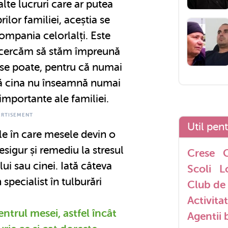
ă alte lucruri care ar putea
ilor familiei, aceștia se
compania celorlalți. Este
încercăm să stăm împreună
 se poate, pentru că numai
 că cina nu înseamnă numai
 importante ale familiei.
Util pen
ile în care mesele devin o
esigur și remediu la stresul
Crese
G
ui sau cinei. Iată câteva
Scoli
L
 specialist în tulburări
Club de 
Activitat
ntrul mesei, astfel încât
Agentii