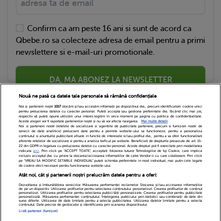
Confirm ca am peste 16 ani si sunt de acord ca
Qbebe.ro sa colecteze adresa de email pentru a primi
newslettere si e-mail-uri promotionale.
DA, MA ABONEZ LA NEWSLETTER
Nouă ne pasă ca datele tale personale să rămână confidențiale
Noi și partenerii noștri
1017
stocăm și/sau accesăm informații pe dispozitivul dvs., precum identificatorii cookie unici
pentru prelucrarea datelor cu caracter personal. Puteți accepta sau gestiona preferințele dvs. făcând clic mai jos,
respectiv vă puteți opune utilizării unui interes legitim în orice moment pe pagina cu politica de confidențialitate.
Aceste alegeri vor fi raportate partenerilor noștri și nu vă vor afecta navigarea.
Mai multe detalii
Noi si partenerii nostri (retelele de socializare si agentiile de publicitate partenere, precum si furnizorii nostri de
servicii de date analitice) prelucram date pentru a permite website-ului sa functioneze, pentru a personaliza
continutul si anunturile publicitare afisate in functie de interesele si/sau profilul dvs., pentru a va oferi functionalitati
aferente retelelor de socializare si pentru a analiza traficul pe website. Beneficiati de drepturile prevazute de art. 15-
22 din GDPR in legatura cu prelucrarea datelor cu caracter personal. Aceste drepturi pot fi exercitate prin modalitatea
indicata
aici
. Prin click pe “ACCEPT TOATE”, acceptati folosirea tuturor Tehnologiilor de tip Cookie, care implica
inclusiv acceptul dvs. cu privire la stocarea/accesarea informatiilor de catre Vendor-ii cu care colaboram. Prin click
Echipa Editoriala
Newsletter
Contact
pe “VREAU SA MODIFIC SETARILE INDIVIDUAL” puteti schimba preferintele in mod individual, mai putin cele legate
de cookie strict necesare pentru functionarea website-ului.
Atât noi, cât și partenerii noștri prelucrăm datele pentru a oferi:
Cariere
Cookies
Politica de confidentialitate
Dezvoltarea și îmbunătățirea serviciilor. Măsurarea performanței reclamelor. Stocarea și/sau accesarea informațiilor
de pe un dispozitiv. Utilizarea profilurilor pentru selectarea conținutului personalizat. Crearea profilurilor de conținut
DivaHair Cosmetics
Despre noi
personalizat. Utilizarea profilurilor pentru selectarea publicității personalizate. Crearea profilurilor pentru publicitate
personalizată. Măsurarea performanței conținutului. Înțelegerea publicului prin statistici sau combinații de date din
surse diferite. Utilizarea de date limitate pentru a selecta publicitatea. Utilizarea datelor limitate pentru a selecta
conținutul. Date precise de geolocație și identificarea prin scanarea dispozitivului.
Termeni si conditii
Setari Cookies
Listă parteneri (furnizori)