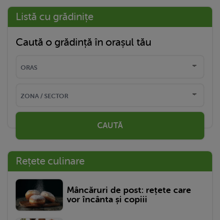
Listă cu grădinițe
Caută o grădință în orașul tău
CAUTĂ
Rețete culinare
Mâncăruri de post: rețete care
vor încânta și copiii