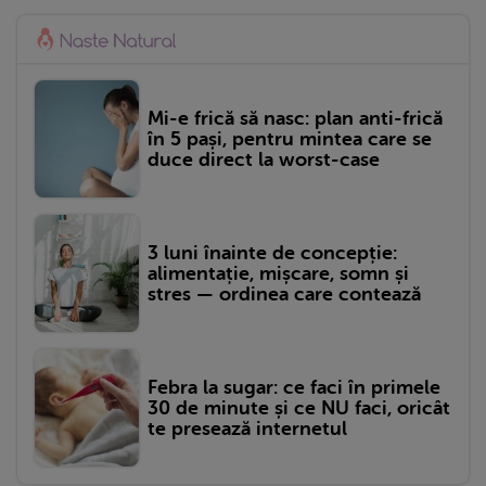
Mi-e frică să nasc: plan anti-frică
în 5 pași, pentru mintea care se
duce direct la worst-case
3 luni înainte de concepție:
alimentație, mișcare, somn și
stres — ordinea care contează
Febra la sugar: ce faci în primele
30 de minute și ce NU faci, oricât
te presează internetul