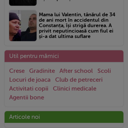
Mama lui Valentin, tânărul de 34
de ani mort în accidentul din
Constanța, își strigă durerea. A
privit neputincioasă cum fiul ei
și-a dat ultima suflare
Util pentru mămici
Crese
Gradinite
After school
Scoli
Locuri de joaca
Club de petreceri
Activitati copii
Clinici medicale
Agentii bone
Articole noi