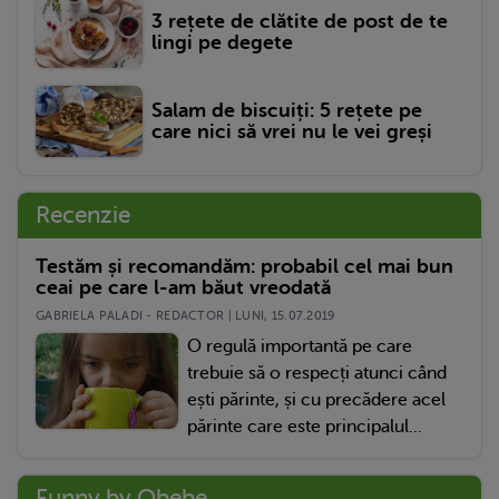
3 rețete de clătite de post de te
lingi pe degete
Salam de biscuiți: 5 rețete pe
care nici să vrei nu le vei greși
Recenzie
Testăm și recomandăm: probabil cel mai bun
ceai pe care l-am băut vreodată
GABRIELA PALADI - REDACTOR | LUNI, 15.07.2019
O regulă importantă pe care
trebuie să o respecți atunci când
ești părinte, și cu precădere acel
părinte care este principalul...
Funny by Qbebe