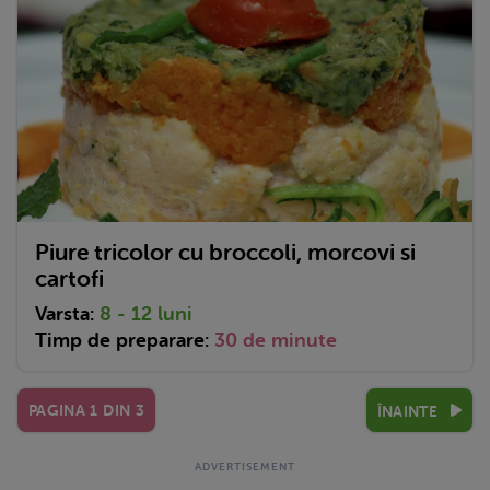
Piure tricolor cu broccoli, morcovi si
cartofi
Varsta:
8 - 12 luni
Timp de preparare:
30 de minute
PAGINA
1
DIN
3
ÎNAINTE