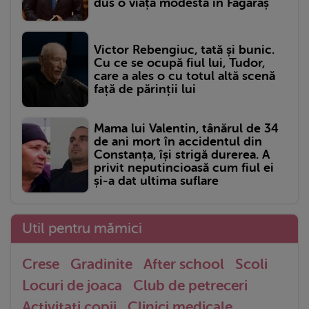
dus o viață modestă în Făgăraș
Victor Rebengiuc, tată și bunic.
Cu ce se ocupă fiul lui, Tudor,
care a ales o cu totul altă scenă
față de părinții lui
Mama lui Valentin, tânărul de 34
de ani mort în accidentul din
Constanța, își strigă durerea. A
privit neputincioasă cum fiul ei
și-a dat ultima suflare
Util pentru mămici
Crese
Gradinite
After school
Scoli
Locuri de joaca
Club de petreceri
Activitati copii
Clinici medicale