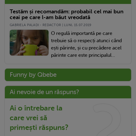
Testăm și recomandăm: probabil cel mai bun
ceai pe care l-am băut vreodată
GABRIELA PALADI - REDACTOR | LUNI, 15.07.2019
O regulă importantă pe care
trebuie să o respecți atunci când
ești părinte, și cu precădere acel
părinte care este principalul...
Funny by Qbebe
Ai nevoie de un răspuns?
Ai o întrebare la
care vrei să
primești răspuns?