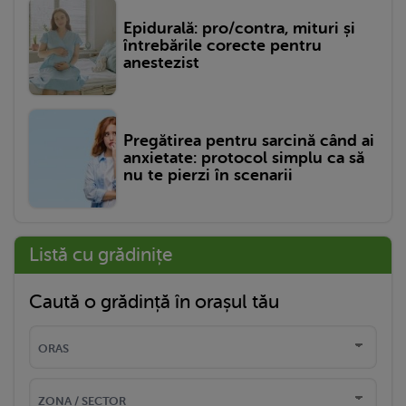
Epidurală: pro/contra, mituri și
întrebările corecte pentru
anestezist
Pregătirea pentru sarcină când ai
anxietate: protocol simplu ca să
nu te pierzi în scenarii
Listă cu grădinițe
Caută o grădință în orașul tău