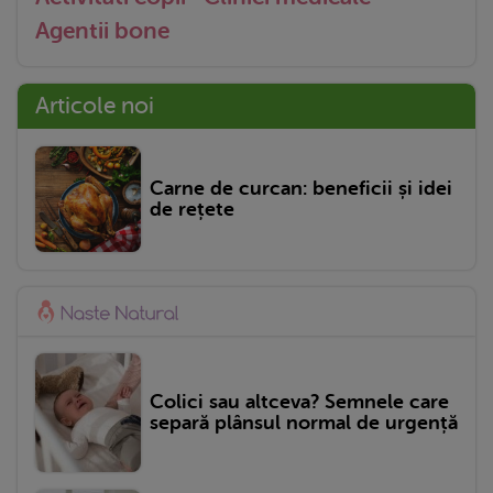
Agentii bone
Articole noi
Carne de curcan: beneficii și idei
de rețete
Colici sau altceva? Semnele care
separă plânsul normal de urgență