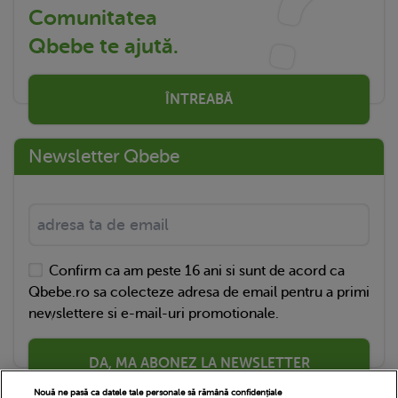
Comunitatea
Qbebe te ajută.
ÎNTREABĂ
Newsletter Qbebe
Confirm ca am peste 16 ani si sunt de acord ca
Qbebe.ro sa colecteze adresa de email pentru a primi
newslettere si e-mail-uri promotionale.
DA, MA ABONEZ LA NEWSLETTER
Nouă ne pasă ca datele tale personale să rămână confidențiale