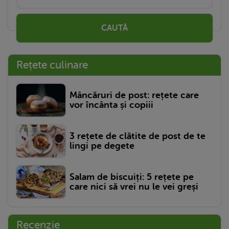
CAUTĂ
Rețete culinare
Mâncăruri de post: rețete care
vor încânta și copiii
3 rețete de clătite de post de te
lingi pe degete
Salam de biscuiți: 5 rețete pe
care nici să vrei nu le vei greși
Recenzie