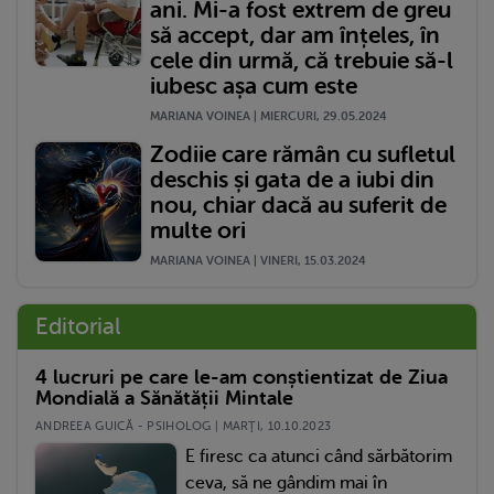
ani. Mi-a fost extrem de greu
să accept, dar am înțeles, în
cele din urmă, că trebuie să-l
iubesc așa cum este
MARIANA VOINEA | MIERCURI, 29.05.2024
Zodiie care rămân cu sufletul
deschis și gata de a iubi din
nou, chiar dacă au suferit de
multe ori
MARIANA VOINEA | VINERI, 15.03.2024
Editorial
4 lucruri pe care le-am conștientizat de Ziua
Mondială a Sănătății Mintale
ANDREEA GUICĂ - PSIHOLOG | MARŢI, 10.10.2023
E firesc ca atunci când sărbătorim
ceva, să ne gândim mai în