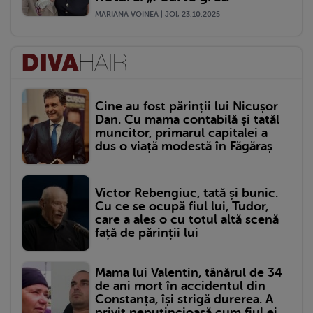
MARIANA VOINEA | JOI, 23.10.2025
Cine au fost părinții lui Nicușor
Dan. Cu mama contabilă și tatăl
muncitor, primarul capitalei a
dus o viață modestă în Făgăraș
Victor Rebengiuc, tată și bunic.
Cu ce se ocupă fiul lui, Tudor,
care a ales o cu totul altă scenă
față de părinții lui
Mama lui Valentin, tânărul de 34
de ani mort în accidentul din
Constanța, își strigă durerea. A
privit neputincioasă cum fiul ei