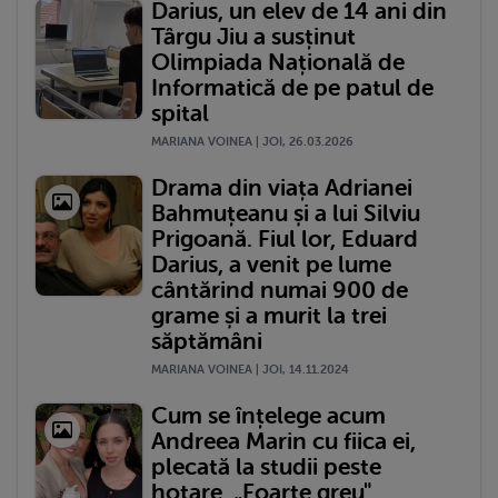
Darius, un elev de 14 ani din
Târgu Jiu a susținut
Olimpiada Națională de
Informatică de pe patul de
spital
MARIANA VOINEA | JOI, 26.03.2026
Drama din viața Adrianei
Bahmuțeanu și a lui Silviu
Prigoană. Fiul lor, Eduard
Darius, a venit pe lume
cântărind numai 900 de
grame și a murit la trei
săptămâni
MARIANA VOINEA | JOI, 14.11.2024
Cum se înțelege acum
Andreea Marin cu fiica ei,
plecată la studii peste
hotare. „Foarte greu"