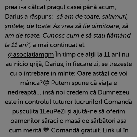
prea i-a călcat pragul casei până acum,
Darius a răspuns: „
să am de toate, salamuri,
șnițele, de toate. Aș vrea să fie uimitoare, să
am de toate. Cunosc cum e să stau flămând
la 11 ani”,
a mai continuat el.
@asociatiamgm
În timp ce alții la 11 ani nu
au nicio grijă, Darius, în fiecare zi, se trezește
cu o întrebare în minte: Oare astăzi ce voi
mânca?😔 Putem spune că viața e
nedreaptă… însă noi credem că Dumnezeu
este în controlul tuturor lucrurilor! Comandă
pușculița 1LeuPeZi și ajută-ne să oferim
oamenilor săraci o masă de sărbători așa
cum merită 💙 Comandă gratuit. Link ul în