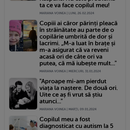
ta ce va face copilul meu!
MARIANA VOINEA | LUNI, 26.02.2024
Copiii ai căror părinți pleacă
în străinătate au parte de o
copilărie umbrită de dor și
lacrimi. „M-a luat în brațe și
m-a asigurat că va reveni
acasă ori de câte ori va
putea, că mă iubește mult..."
MARIANA VOINEA | MIERCURI, 31.01.2024
"Aproape mi-am pierdut
viața la naștere. De două ori.
Uite ce aș fi vrut să știu
atunci..."
MARIANA VOINEA | MARŢI, 09.01.2024
Copilul meu a fost
diagnosticat cu autism la 5