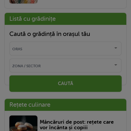
Listă cu grădinițe
Caută o grădință în orașul tău
CAUTĂ
Rețete culinare
Mâncăruri de post: rețete care
vor încânta și copiii