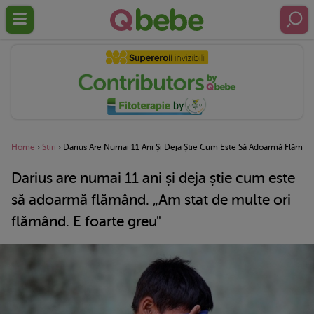
Home
›
Stiri
›
Darius Are Numai 11 Ani Și Deja Știe Cum Este Să Adoarmă Flămând
Darius are numai 11 ani și deja știe cum este
să adoarmă flămând. „Am stat de multe ori
flămând. E foarte greu"