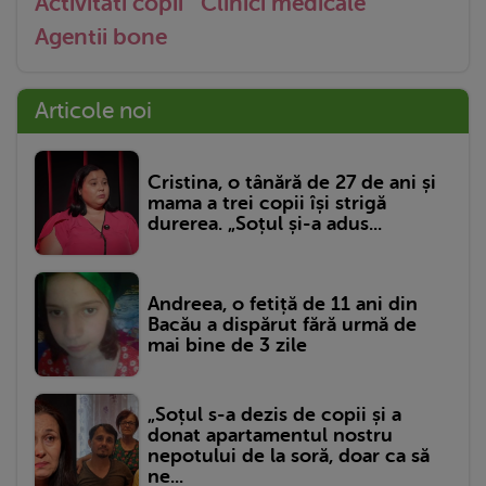
Activitati copii
Clinici medicale
Agentii bone
Articole noi
Cristina, o tânără de 27 de ani și
mama a trei copii își strigă
durerea. „Soțul și-a adus...
Andreea, o fetiță de 11 ani din
Bacău a dispărut fără urmă de
mai bine de 3 zile
„Soțul s-a dezis de copii și a
donat apartamentul nostru
nepotului de la soră, doar ca să
ne...