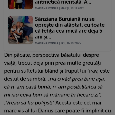
aritmetică mentală. A...
MARIANA VOINEA | MARŢI, 18.11.2025
Sânziana Buruiană nu se
oprește din alăptat, cu toate
că fetița cea mică are deja 5
ani și...
MARIANA VOINEA | JOI, 16.10.2025
Din păcate, perspectiva băiatului despre
viață, trecut deja prin prea multe greutăți
pentru sufletului blând și trupul lui firav, este
destul de sumbră: „
nu o văd prea bine așa,
că n-am casă bună, n-am posibilitatea să-
mi iau ceva bun să mănânc în fiecare zi”.
„Vreau să fiu polițist!
” Acesta este cel mai
mare vis al lui Darius care poate fi împlinit cu