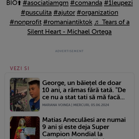
BIO⬆️
#asociatiamgm
#comanda
#1leupezi
#pusculita
#ajutor
#organization
#nonprofit
#romaniantiktok
♬ Tears of a
Silent Heart - Michael Ortega
VEZI SI
George, un băiețel de doar
10 ani, a rămas fără tată. "De
ce nu a stat tati să mă facă...
MARIANA VOINEA | MIERCURI, 05.06.2024
Matias Aneculăesi are numai
9 ani și este deja Super
Campion Mondial la