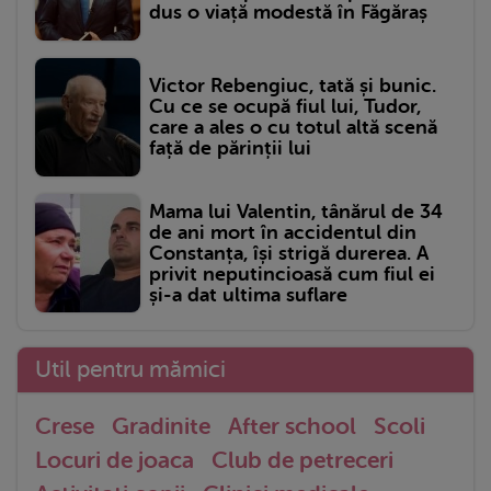
dus o viață modestă în Făgăraș
Victor Rebengiuc, tată și bunic.
Cu ce se ocupă fiul lui, Tudor,
care a ales o cu totul altă scenă
față de părinții lui
Mama lui Valentin, tânărul de 34
de ani mort în accidentul din
Constanța, își strigă durerea. A
privit neputincioasă cum fiul ei
și-a dat ultima suflare
Util pentru mămici
Crese
Gradinite
After school
Scoli
Locuri de joaca
Club de petreceri