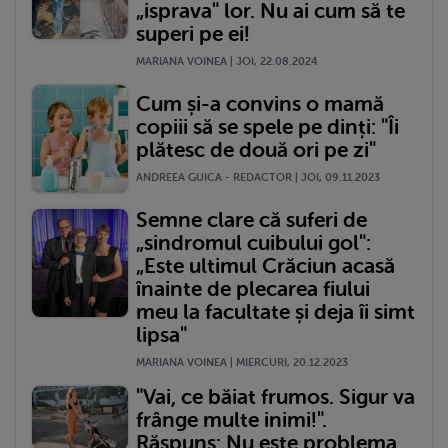
„isprava" lor. Nu ai cum să te
superi pe ei!
MARIANA VOINEA | JOI, 22.08.2024
Cum și-a convins o mamă
copiii să se spele pe dinți: "Îi
plătesc de două ori pe zi"
ANDREEA GUICA - REDACTOR | JOI, 09.11.2023
Semne clare că suferi de
„sindromul cuibului gol":
„Este ultimul Crăciun acasă
înainte de plecarea fiului
meu la facultate și deja îi simt
lipsa"
MARIANA VOINEA | MIERCURI, 20.12.2023
"Vai, ce băiat frumos. Sigur va
frânge multe inimi!".
Răspuns: Nu este problema