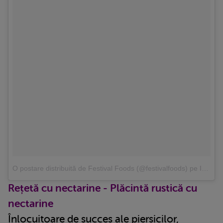
O postare distribuită de Festival Foods (@festivalfoods)
pe
Iun 14, 2018 at 8:16 PDT
Rețetă cu nectarine - Plăcintă rustică cu
nectarine
Înlocuitoare de succes ale piersicilor,