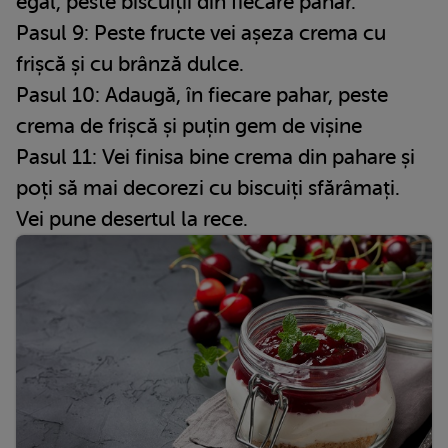
egal, peste biscuiții din fiecare pahar.
Pasul 9: Peste fructe vei așeza crema cu
frișcă și cu brânză dulce.
Pasul 10: Adaugă, în fiecare pahar, peste
crema de frișcă și puțin gem de vișine
Pasul 11: Vei finisa bine crema din pahare și
poți să mai decorezi cu biscuiți sfărâmați.
Vei pune desertul la rece.