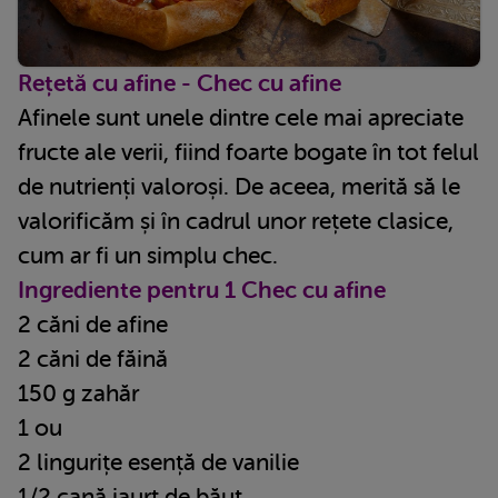
Rețetă cu afine - Chec cu afine
Afinele sunt unele dintre cele mai apreciate
fructe ale verii, fiind foarte bogate în tot felul
de nutrienți valoroși. De aceea, merită să le
valorificăm și în cadrul unor rețete clasice,
cum ar fi un simplu chec.
Ingrediente pentru 1 Chec cu afine
2 căni de afine
2 căni de făină
150 g zahăr
1 ou
2 lingurițe esență de vanilie
1/2 cană iaurt de băut