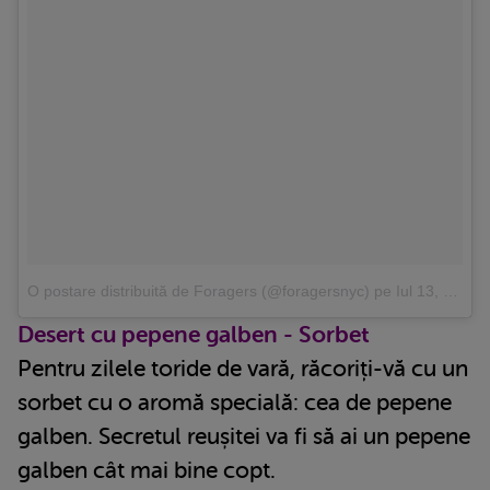
O postare distribuită de Foragers (@foragersnyc)
pe
Iul 13, 2016 at 1:22 PDT
Desert cu pepene galben - Sorbet
Pentru zilele toride de vară, răcoriți-vă cu un
sorbet cu o aromă specială: cea de pepene
galben. Secretul reușitei va fi să ai un pepene
galben cât mai bine copt.