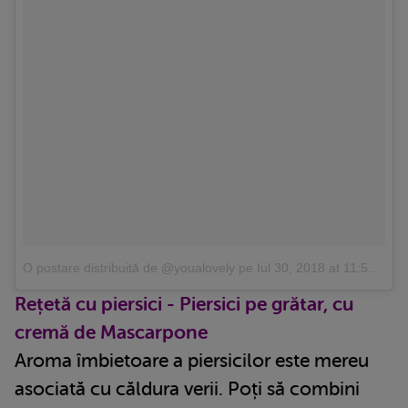
O postare distribuită de @youalovely
pe
Iul 30, 2018 at 11:53 PDT
Rețetă cu piersici - Piersici pe grătar, cu
cremă de Mascarpone
Aroma îmbietoare a piersicilor este mereu
asociată cu căldura verii. Poți să combini