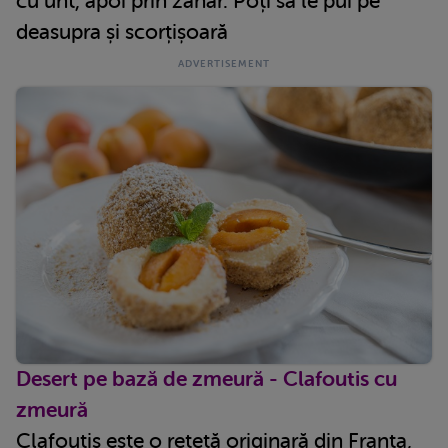
cu unt, apoi prin zahăr. Poți să le pui pe
deasupra și scorțișoară
Desert pe bază de zmeură - Clafoutis cu
zmeură
Clafoutis este o rețetă originară din Franța,