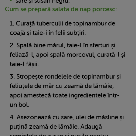
sare și susan negru.
Cum se prepară salata de nap porcesc:
Curață tuberculii de topinambur de
coajă și taie-i în felii subțiri.
Spală bine mărul, taie-l în sferturi și
feliază-l, apoi spală morcovul, curată-l și
taie-l fâșii.
Stropește rondelele de topinambur și
feliuțele de măr cu zeamă de lămâie,
apoi amestecă toate ingredientele într-
un bol.
Asezonează cu sare, ulei de măsline și
puțină zeamă de lămâie. Adaugă