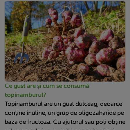
Ce gust are și cum se consumă
topinamburul?
Topinamburul are un gust dulceag, deoarce
conține inuline, un grup de oligozaharide pe
baza de fructoza. Cu ajutorul sau poți obține