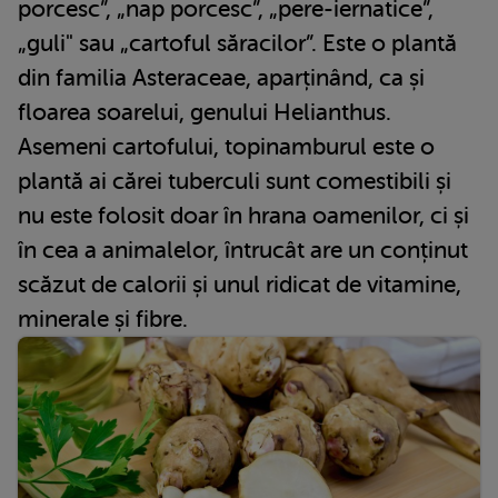
porcesc”, „nap porcesc”, „pere-iernatice”,
„guli" sau „cartoful săracilor”. Este o plantă
din familia Asteraceae, aparținând, ca și
floarea soarelui, genului Helianthus.
Asemeni cartofului, topinamburul este o
plantă ai cărei tuberculi sunt comestibili și
nu este folosit doar în hrana oamenilor, ci și
în cea a animalelor, întrucât are un conținut
scăzut de calorii și unul ridicat de vitamine,
minerale și fibre.