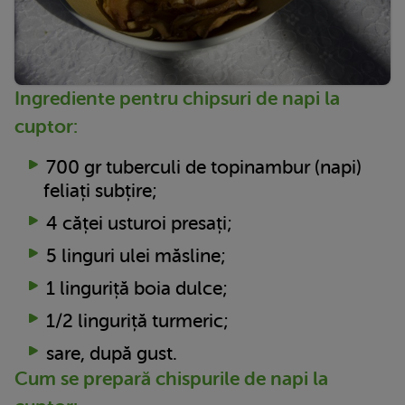
Ingrediente pentru chipsuri de napi la
cuptor:
700 gr tuberculi de topinambur (napi)
feliați subțire;
4 căței usturoi presați;
5 linguri ulei măsline;
1 linguriță boia dulce;
1/2 linguriță turmeric;
sare, după gust.
Cum se prepară chispurile de napi la