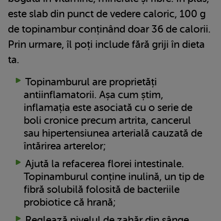
este slab din punct de vedere caloric, 100 g
de topinambur conținând doar 36 de calorii.
Prin urmare, îl poți include fără griji în dieta
ta.
Topinamburul are proprietăți
antiinflamatorii. Așa cum știm,
inflamația este asociată cu o serie de
boli cronice precum artrita, cancerul
sau hipertensiunea arterială cauzată de
întărirea arterelor;
Ajută la refacerea florei intestinale.
Topinamburul conține inulină, un tip de
fibră solubilă folosită de bacteriile
probiotice că hrană;
Reglează nivelul de zahăr din sânge,