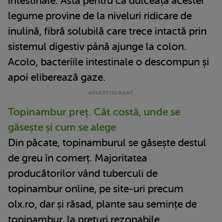
intestinale. Asta pentru că dulceață acestei
legume provine de la niveluri ridicare de
inulină, fibră solubilă care trece intactă prin
sistemul digestiv până ajunge la colon.
Acolo, bacteriile intestinale o descompun și
apoi eliberează gaze.
Topinambur preț. Cât costă, unde se
găsește și cum se alege
Din păcate, topinamburul se găsește destul
de greu în comerț. Majoritatea
producătorilor vând tuberculi de
topinambur online, pe site-uri precum
olx.ro, dar și răsad, plante sau semințe de
topinambur, la prețuri rezonabile.