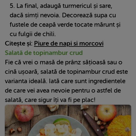
La final, adaugă turmericul și sare,
dacă simți nevoia. Decorează supa cu
fustele de ceapă verde tocate mărunt și
cu fulgii de chili.
Citește și:
Piure de napi si morcovi
Salată de topinambur crud
Fie că vrei o masă de prânz sățioasă sau o
cină ușoară, salată de topinambur crud este
varianta ideală. Iată care sunt ingredientele
de care vei avea nevoie pentru o astfel de
salată, care sigur îți va fi pe plac!