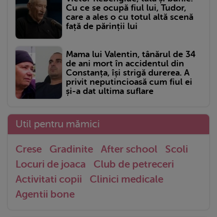
Cu ce se ocupă fiul lui, Tudor,
care a ales o cu totul altă scenă
față de părinții lui
Mama lui Valentin, tânărul de 34
de ani mort în accidentul din
Constanța, își strigă durerea. A
privit neputincioasă cum fiul ei
și-a dat ultima suflare
Util pentru mămici
Crese
Gradinite
After school
Scoli
Locuri de joaca
Club de petreceri
Activitati copii
Clinici medicale
Agentii bone