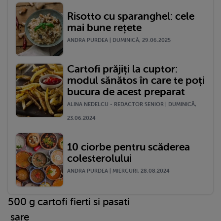
Risotto cu sparanghel: cele
mai bune rețete
ANDRA PURDEA | DUMINICĂ, 29.06.2025
Cartofi prăjiți la cuptor:
modul sănătos în care te poți
bucura de acest preparat
ALINA NEDELCU - REDACTOR SENIOR | DUMINICĂ,
23.06.2024
10 ciorbe pentru scăderea
colesterolului
ANDRA PURDEA | MIERCURI, 28.08.2024
500 g cartofi fierti si pasati
sare