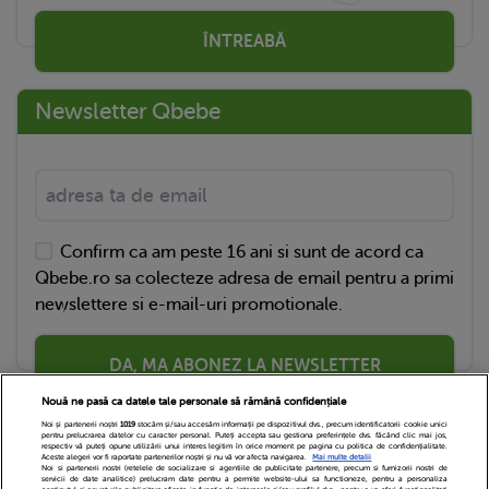
ÎNTREABĂ
Newsletter Qbebe
Confirm ca am peste 16 ani si sunt de acord ca
Qbebe.ro sa colecteze adresa de email pentru a primi
newslettere si e-mail-uri promotionale.
DA, MA ABONEZ LA NEWSLETTER
Nouă ne pasă ca datele tale personale să rămână confidențiale
Noi și partenerii noștri
1019
stocăm și/sau accesăm informații pe dispozitivul dvs., precum identificatorii cookie unici
pentru prelucrarea datelor cu caracter personal. Puteți accepta sau gestiona preferințele dvs. făcând clic mai jos,
respectiv vă puteți opune utilizării unui interes legitim în orice moment pe pagina cu politica de confidențialitate.
Aceste alegeri vor fi raportate partenerilor noștri și nu vă vor afecta navigarea.
Mai multe detalii
Noi si partenerii nostri (retelele de socializare si agentiile de publicitate partenere, precum si furnizorii nostri de
servicii de date analitice) prelucram date pentru a permite website-ului sa functioneze, pentru a personaliza