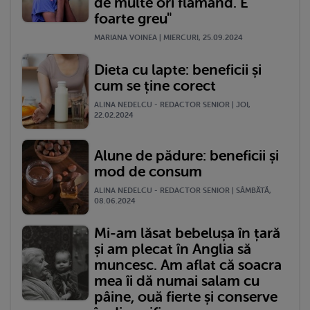
de multe ori flămând. E
foarte greu"
MARIANA VOINEA | MIERCURI, 25.09.2024
Dieta cu lapte: beneficii și
cum se ține corect
ALINA NEDELCU - REDACTOR SENIOR | JOI,
22.02.2024
Alune de pădure: beneficii și
mod de consum
ALINA NEDELCU - REDACTOR SENIOR | SÂMBĂTĂ,
08.06.2024
Mi-am lăsat bebelușa în țară
și am plecat în Anglia să
muncesc. Am aflat că soacra
mea îi dă numai salam cu
pâine, ouă fierte și conserve