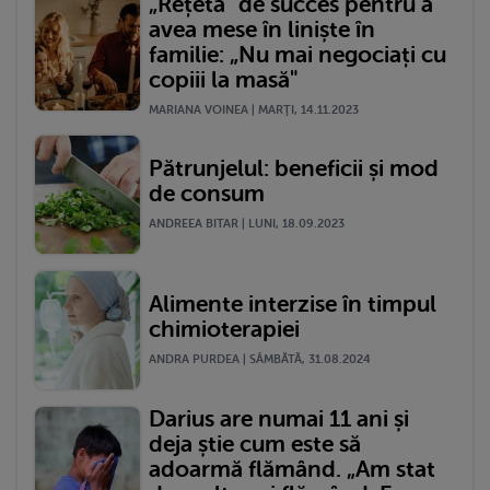
„Rețeta" de succes pentru a
avea mese în liniște în
familie: „Nu mai negociați cu
copiii la masă"
MARIANA VOINEA | MARŢI, 14.11.2023
Pătrunjelul: beneficii și mod
de consum
ANDREEA BITAR | LUNI, 18.09.2023
Alimente interzise în timpul
chimioterapiei
ANDRA PURDEA | SÂMBĂTĂ, 31.08.2024
Darius are numai 11 ani și
deja știe cum este să
adoarmă flămând. „Am stat