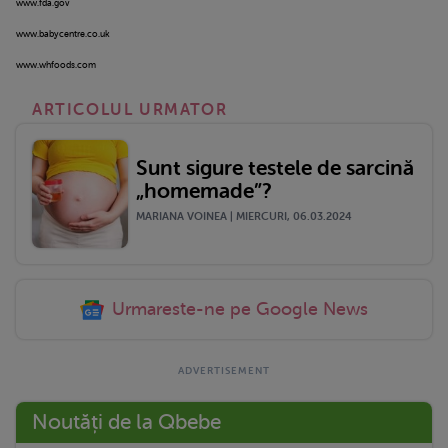
www.fda.gov
www.babycentre.co.uk
www.whfoods.com
ARTICOLUL URMATOR
Sunt sigure testele de sarcină
„homemade”?
MARIANA VOINEA | MIERCURI, 06.03.2024
Urmareste-ne pe Google News
Noutăți de la Qbebe