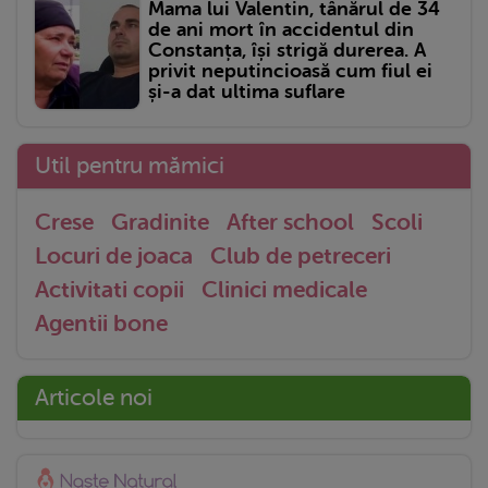
Mama lui Valentin, tânărul de 34
de ani mort în accidentul din
Constanța, își strigă durerea. A
privit neputincioasă cum fiul ei
și-a dat ultima suflare
Util pentru mămici
Crese
Gradinite
After school
Scoli
Locuri de joaca
Club de petreceri
Activitati copii
Clinici medicale
Agentii bone
Articole noi