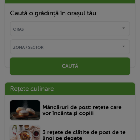
Caută o grădință în orașul tău
CAUTĂ
Rețete culinare
Mâncăruri de post: rețete care
vor încânta și copiii
3 rețete de clătite de post de te
lingi pe degete