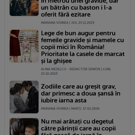
în metrou unei gravide, dar
un bătrân cu baston i l-a
oferit fără ezitare
MARIANA VOINEA | JOI, 23.11.2023
Lege de bun augur pentru
femeile gravide și mamele cu
copii mici în România!
Prioritate la casele de marcat
și la ghișee
ALINA NEDELCU - REDACTOR SENIOR | LUNI,
23.10.2023
Zodiile care au greșit grav,
dar primesc a doua șansă în
iubire iarna asta
MARIANA VOINEA | MARŢI, 17.02.2026
Nu mai arătați cu degetul
către părinții care au copii