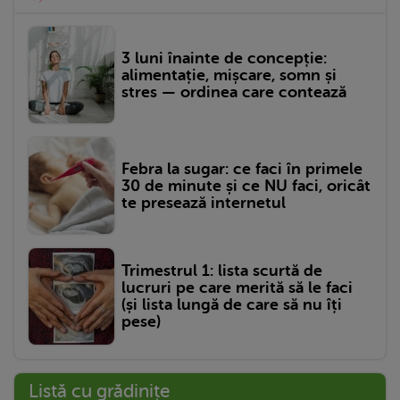
3 luni înainte de concepție:
alimentație, mișcare, somn și
stres — ordinea care contează
Febra la sugar: ce faci în primele
30 de minute și ce NU faci, oricât
te presează internetul
Trimestrul 1: lista scurtă de
lucruri pe care merită să le faci
(și lista lungă de care să nu îți
pese)
Listă cu grădinițe