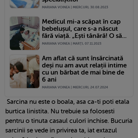
MARIANA VOINEA | MIERCURI, 30.08.2023
Medicul mi-a scăpat în cap
bebelușul, care s-a născut
fără viață. „Ești tânără! O să...
MARIANA VOINEA | MARŢI, 07.11.2023
Am aflat că sunt însărcinată
deși nu am avut relații intime
cu un bărbat de mai bine de
6 ani
MARIANA VOINEA | MIERCURI, 24.07.2024
Sarcina nu este o boala, asa ca-ti poti etala
burtica linistita. Nu trebuie sa folosesti
pentru o tinuta casaul culori inchise. Bucuria
sarcinii se vede in privirea ta, iat extazul