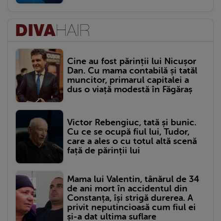
Cine au fost părinții lui Nicușor
Dan. Cu mama contabilă și tatăl
muncitor, primarul capitalei a
dus o viață modestă în Făgăraș
Victor Rebengiuc, tată și bunic.
Cu ce se ocupă fiul lui, Tudor,
care a ales o cu totul altă scenă
față de părinții lui
Mama lui Valentin, tânărul de 34
de ani mort în accidentul din
Constanța, își strigă durerea. A
privit neputincioasă cum fiul ei
și-a dat ultima suflare