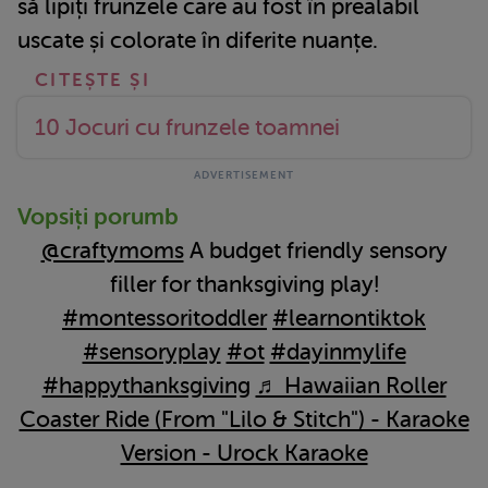
să lipiți frunzele care au fost în prealabil
uscate și colorate în diferite nuanțe.
10 Jocuri cu frunzele toamnei
Vopsiți porumb
@craftymoms
A budget friendly sensory
filler for thanksgiving play!
#montessoritoddler
#learnontiktok
#sensoryplay
#ot
#dayinmylife
#happythanksgiving
♬ Hawaiian Roller
Coaster Ride (From "Lilo & Stitch") - Karaoke
Version - Urock Karaoke