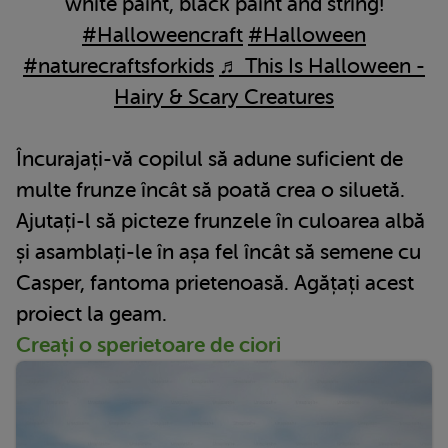
white paint, black paint and string!
#Halloweencraft
#Halloween
#naturecraftsforkids
♬ This Is Halloween -
Hairy & Scary Creatures
Încurajați-vă copilul să adune suficient de
multe frunze încât să poată crea o siluetă.
Ajutați-l să picteze frunzele în culoarea albă
și asamblați-le în așa fel încât să semene cu
Casper, fantoma prietenoasă. Agățați acest
proiect la geam.
Creați o sperietoare de ciori