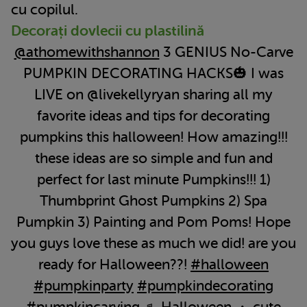
cu copilul.
Decorați dovlecii cu plastilină
@athomewithshannon
3 GENIUS No-Carve
PUMPKIN DECORATING HACKS🎃 I was
LIVE on @livekellyryan sharing all my
favorite ideas and tips for decorating
pumpkins this halloween! How amazing!!!
these ideas are so simple and fun and
perfect for last minute Pumpkins!!! 1)
Thumbprint Ghost Pumpkins 2) Spa
Pumpkin 3) Painting and Pom Poms! Hope
you guys love these as much we did! are you
ready for Halloween??!
#halloween
#pumpkinparty
#pumpkindecorating
#pumpkincarving
♬ Halloween ・ cute