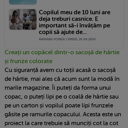
Copilul meu de 10 luni are
deja treburi casnice. E
important să-i învățăm pe
copii să ajute de...
MARIANA VOINEA | VINERI, 26.04.2024
Creați un copăcel dintr-o sacoșă de hârtie
și frunze colorate
Cu siguranță avem cu toții acasă o sacoșă
de hârtie, mai ales că acum sunt la modă în
marile magazine. Îi puteți da forma unui
copac, o puteți lipi pe o coală de hârtie sau
pe un carton și vopilul poate lipi frunzele
găsite pe ramurile copacului. Acesta este un
proiect la care trebuie să munciți cot la cot