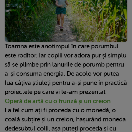
Toamna este anotimpul în care porumbul
este roditor. Iar copiii vor adora pur și simplu
să se plimbe prin lanurile de porumb pentru
a-și consuma energia. De acolo vor putea
lua câțiva știuleți pentru a-și pune în practică
proiectele pe care vi le-am prezentat
Operă de artă cu o frunză și un creion
La fel cum ați fi proceda cu o monedă, o
coală subțire și un creion, hașurând moneda
dedesubtul colii, așa puteți proceda și cu