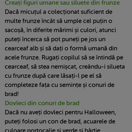
Creați figuri umane sau siluete din frunze
Dacă micuțul a colecționat suficient de
multe frunze încât să umple cel puțin o
sacoșă, în diferite mărimi și culori, atunci
puteți încerca să pot puneți pe jos un
cearceaf alb și să dați o formă umană din
acele frunze. Rugați copilul să se întindă pe
cearceaf, să stea nemișcat, creându-i silueta
cu frunze după care lăsați-l pe el să
completeze fața cu semințe și conuri de
brad!
Dovleci din conuri de brad
Dacă nu aveți dovleci pentru Halloween,
puteți folosi un con de brad, acuarele de
culoare portocalie și verde și hârtie