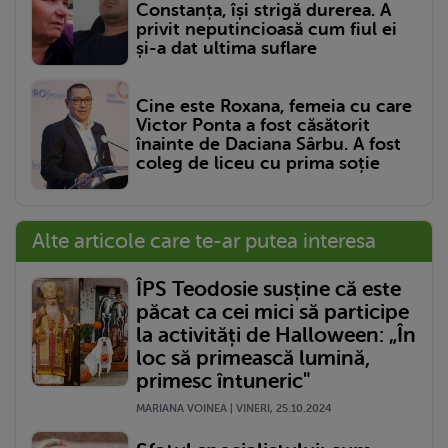
Constanța, își strigă durerea. A
privit neputincioasă cum fiul ei
și-a dat ultima suflare
Cine este Roxana, femeia cu care
Victor Ponta a fost căsătorit
înainte de Daciana Sârbu. A fost
coleg de liceu cu prima soție
Alte articole care te-ar putea interesa
ÎPS Teodosie susține că este
păcat ca cei mici să participe
la activități de Halloween: „În
loc să primească lumină,
primesc întuneric"
MARIANA VOINEA | VINERI, 25.10.2024