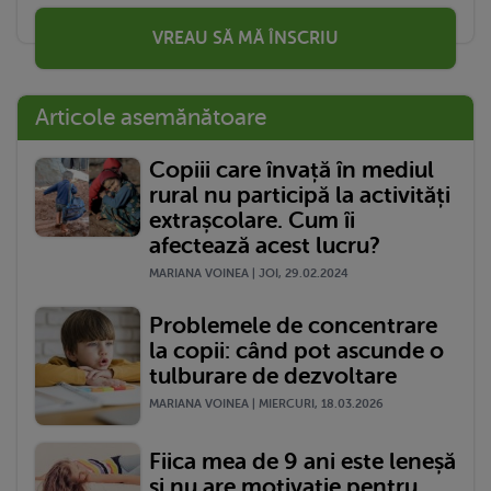
VREAU SĂ MĂ ÎNSCRIU
Articole asemănătoare
Copiii care învață în mediul
rural nu participă la activități
extrașcolare. Cum îi
afectează acest lucru?
MARIANA VOINEA | JOI, 29.02.2024
Problemele de concentrare
la copii: când pot ascunde o
tulburare de dezvoltare
MARIANA VOINEA | MIERCURI, 18.03.2026
Fiica mea de 9 ani este leneșă
și nu are motivație pentru