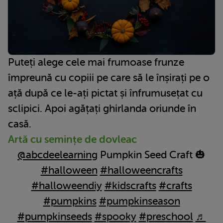
Puteți alege cele mai frumoase frunze
împreună cu copiii pe care să le înșirați pe o
ață după ce le-ați pictat și înfrumusețat cu
sclipici. Apoi agățați ghirlanda oriunde în
casă.
Artă cu semințe de dovleac
@abcdeelearning
Pumpkin Seed Craft 🎃
#halloween
#halloweencrafts
#halloweendiy
#kidscrafts
#crafts
#pumpkins
#pumpkinseason
#pumpkinseeds
#spooky
#preschool
♬