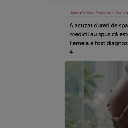
Home
›
Sarcina
›
Probleme In Sarcina
A acuzat dureri de spat
medicii au spus că es
Femeia a fost diagnost
4