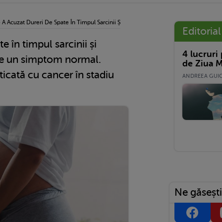
›
A Acuzat Dureri De Spate În Timpul Sarcinii Și Medicii Au Spus Că Este Un Simptom
Editorial
e în timpul sarcinii și
4 lucruri
te un simptom normal.
de Ziua M
icată cu cancer în stadiu
ANDREEA GUICĂ
Ne găsești