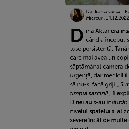
De Bianca Geica - R
Miercuri, 14.12.2022
D
ina Aktar era îns
când a început s
tuse persistentă. Tână
care mai avea un copil
săptămânal camera de 
urgență, dar medicii î
să nu-și facă griji.
„Sun
timpul sarcinii”,
îi expl
Dinei au s-au înrăutăți
nivelul spatelui și al 
severe încât de multe o
din pat.