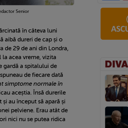
edactor Senior
ărcinată în câteva luni
ă aibă dureri de cap și o
ra de 29 de ani din Londra,
 la acea vreme, vizita
gardă a spitalului de
i spuneau de fiecare dată
t simptome normale în
icau aceștia. Însă durerile
t și au început să apară și
zonei pelviene. Erau atât de
ri nici nu se putea ridica