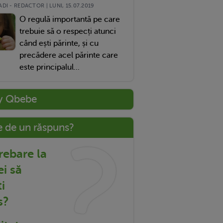
DI - REDACTOR | LUNI, 15.07.2019
O regulă importantă pe care
trebuie să o respecți atunci
când ești părinte, și cu
precădere acel părinte care
este principalul...
y Qbebe
e de un răspuns?
trebare la
ei să
i
s?