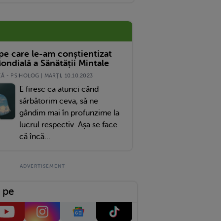
 Normal. Femeia A Fost Diagnosticată Cu Cancer În Stadiu 4
 pe care le-am conștientizat
ondială a Sănătății Mintale
 - PSIHOLOG | MARŢI, 10.10.2023
E firesc ca atunci când
sărbătorim ceva, să ne
gândim mai în profunzime la
lucrul respectiv. Așa se face
că încă...
 pe