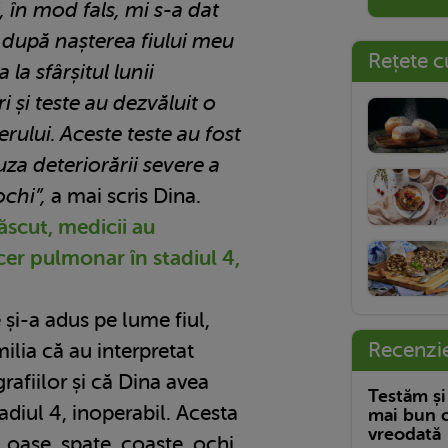
, în mod fals, mi s-a dat
e după nașterea fiului meu
Rețete c
la sfârșitul lunii
i și teste au dezvăluit o
erului. Aceste teste au fost
za deteriorării severe a
ochi”,
a mai scris Dina.
ăscut, medicii au
er pulmonar în stadiul 4,
 și-a adus pe lume fiul,
Recenzi
ilia că au interpretat
grafiilor și că Dina avea
Testăm și
diul 4, inoperabil. Acesta
mai bun c
vreodată
, oase, spate, coaste, ochi