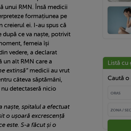
să unui RMN. Însă medicii
terpreteze formațiunea pe
 creierul ei. I-au spus că
e după ce va naște, potrivit
moment, femeia își
in vedere, a declarat
pă un alt RMN care a
Listă cu 
ne extinsă”
medicii au vrut
Caută o 
ntru câteva săptămâni,
 nu detectaseră nicio
 naște, spitalul a efectuat
sit o ușoară excrescență
ce este. S-a făcut și o