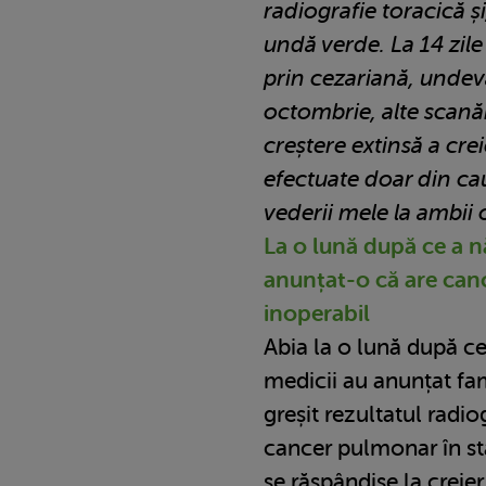
radiografie toracică și
undă verde. La 14 zil
prin cezariană, undeva 
octombrie, alte scanăr
creștere extinsă a crei
efectuate doar din cau
vederii mele la ambii 
La o lună după ce a n
anunțat-o că are canc
inoperabil
Abia la o lună după ce
medicii au anunțat fam
greșit rezultatul radio
cancer pulmonar în sta
se răspândise la creier