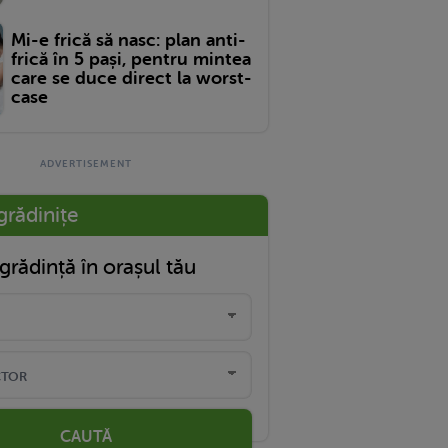
Mi-e frică să nasc: plan anti-
frică în 5 pași, pentru mintea
care se duce direct la worst-
case
grădinițe
grădință în orașul tău
CAUTĂ