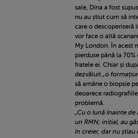
sale, Dina a fost supu
nu au știut cum să in
care o descoperiseră în
vor face o altă scanar
My London. În acest 
pierduse până la 70% d
fratele ei. Chiar și du
dezvăluit
„o formațiu
să amâne o biopsie pe
deoarece radiografiile
problemă.
„Cu o lună înainte de a
un RMN; inițial, au gă
în creier, dar nu știau 