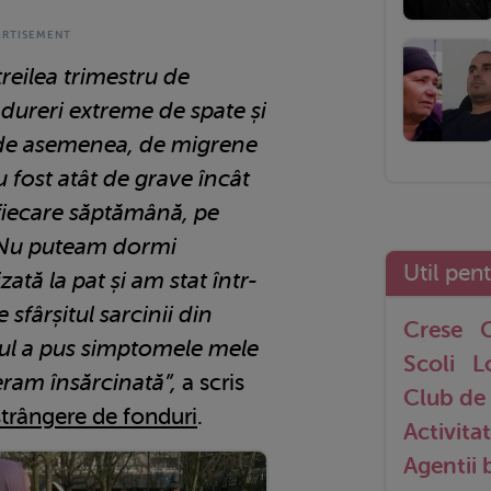
treilea trimestru de
 dureri extreme de spate și
, de asemenea, de migrene
 fost atât de grave încât
 fiecare săptămână, pe
. Nu puteam dormi
Util pen
ată la pat și am stat într-
 sfârșitul sarcinii din
Crese
G
alul a pus simptomele mele
Scoli
L
eram însărcinată”,
a scris
Club de 
strângere de fonduri
.
Activitat
Agentii