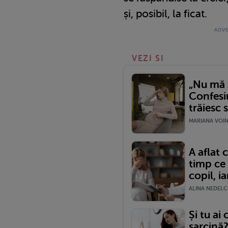
și, posibil, la ficat.
VEZI SI
„Nu mă s
Confesi
trăiesc s
MARIANA VOINE
A aflat 
timp ce 
copil, i
ALINA NEDELCU
Și tu ai 
sarcină