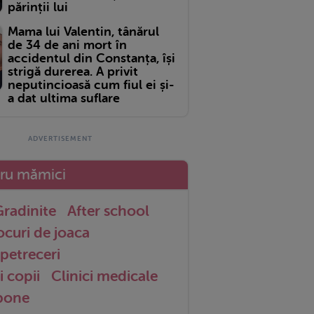
părinții lui
Mama lui Valentin, tânărul
de 34 de ani mort în
accidentul din Constanța, își
strigă durerea. A privit
neputincioasă cum fiul ei și-
a dat ultima suflare
tru mămici
radinite
After school
ocuri de joaca
petreceri
i copii
Clinici medicale
 bone