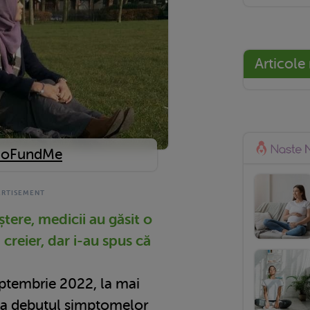
Articole
oFundMe
tere, medicii au găsit o
creier, dar i-au spus că
eptembrie 2022, la mai
 la debutul simptomelor