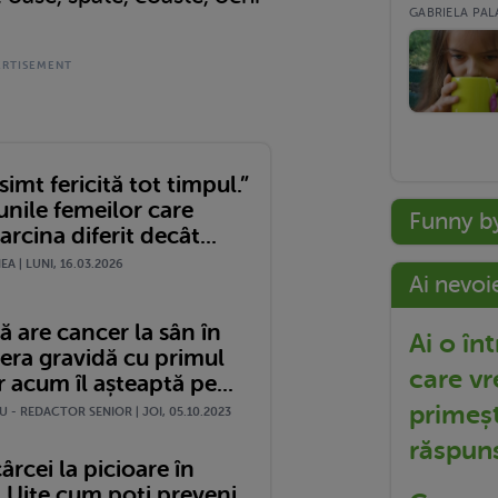
GABRIELA PALA
imt fericită tot timpul.”
unile femeilor care
Funny b
arcina diferit decât...
A | LUNI, 16.03.2026
Ai nevoi
că are cancer la sân în
Ai o în
era gravidă cu primul
care vr
ar acum îl așteaptă pe...
primeșt
 - REDACTOR SENIOR | JOI, 05.10.2023
răspun
cârcei la picioare în
? Uite cum poți preveni