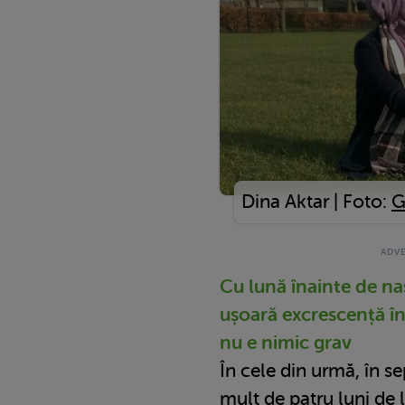
Dina Aktar | Foto:
G
Cu lună înainte de naș
ușoară excrescență în 
nu e nimic grav
În cele din urmă, în s
mult de patru luni de