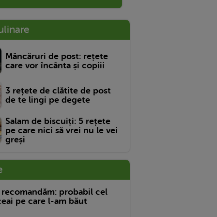
ulinare
Mâncăruri de post: rețete
care vor încânta și copiii
3 rețete de clătite de post
de te lingi pe degete
Salam de biscuiți: 5 rețete
pe care nici să vrei nu le vei
greși
e
 recomandăm: probabil cel
eai pe care l-am băut