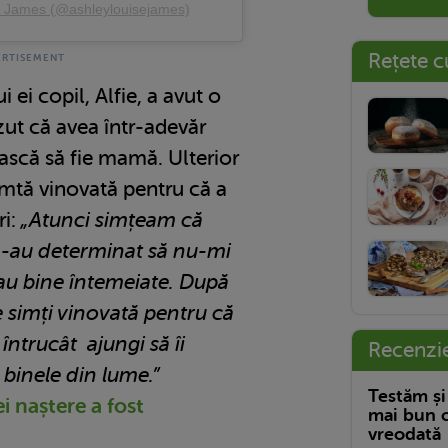
y James (@ashleylouisejames)
Rețete c
ei copil, Alfie, a avut o
zut că avea într-adevăr
ască să fie mamă. Ulterior
simtă vinovată pentru că a
ri:
„Atunci simțeam că
m-au determinat să nu-mi
au bine întemeiate. După
e simți vinovată pentru că
 întrucât ajungi să îi
Recenzi
t binele din lume.”
Testăm și
i naștere a fost
mai bun c
vreodată