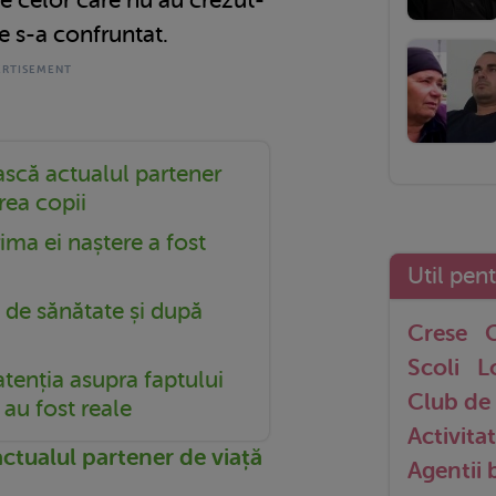
e s-a confruntat.
scă actualul partener
rea copii
ima ei naștere a fost
Util pen
de sănătate și după
Crese
G
Scoli
L
atenția asupra faptului
Club de 
au fost reale
Activitat
ctualul partener de viață
Agentii