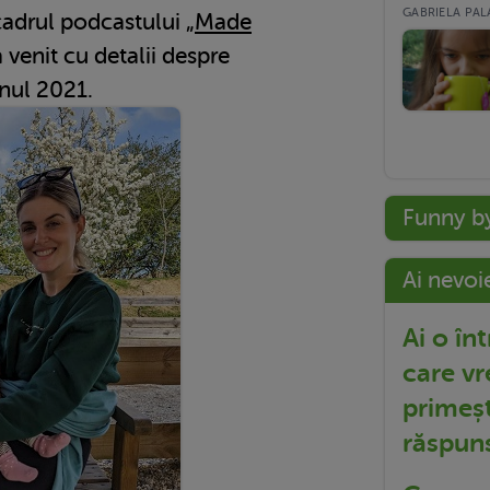
GABRIELA PALA
cadrul podcastului „
Made
a venit cu detalii despre
anul 2021.
Funny b
Ai nevoi
Ai o în
care vr
primeșt
răspun