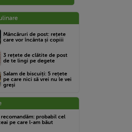
ulinare
Mâncăruri de post: rețete
care vor încânta și copiii
3 rețete de clătite de post
de te lingi pe degete
Salam de biscuiți: 5 rețete
pe care nici să vrei nu le vei
greși
e
 recomandăm: probabil cel
eai pe care l-am băut