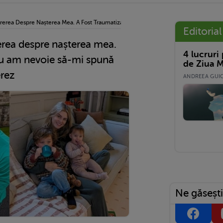
ărerea Despre Nașterea Mea. A Fost Traumatizant, Nu Am Nevoie Să-Mi Spună Cinev
Editorial
erea despre nașterea mea.
4 lucruri
nu am nevoie să-mi spună
de Ziua M
erez
ANDREEA GUICĂ
Ne găsești