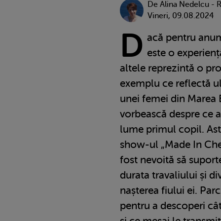
De
Alina Nedelcu - 
Vineri, 09.08.2024
D
acă pentru anum
este o experiență
altele reprezintă o pr
exemplu ce reflectă ult
unei femei din Marea B
vorbească despre ce a 
lume primul copil. Astf
show-ul „Made In Chel
fost nevoită să suport
durata travaliului și d
nașterea fiului ei. Par
pentru a descoperi cât
și ce mesaj le transmi