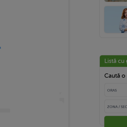
m
Listă cu 
Caută o 