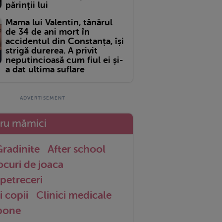
părinții lui
Mama lui Valentin, tânărul
de 34 de ani mort în
accidentul din Constanța, își
strigă durerea. A privit
neputincioasă cum fiul ei și-
a dat ultima suflare
tru mămici
radinite
After school
ocuri de joaca
petreceri
i copii
Clinici medicale
 bone