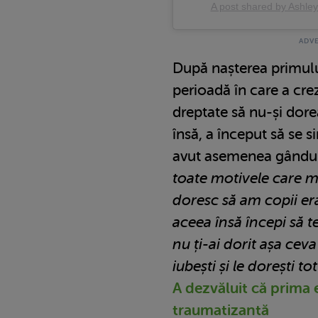
A post shared by Ashle
După nașterea primului 
perioadă în care a cre
dreptate să nu-și dore
însă, a început să se 
avut asemenea gându
toate motivele care 
doresc să am copii er
aceea însă începi să t
nu ți-ai dorit așa ceva
iubești și le dorești to
A dezvăluit că prima e
traumatizantă