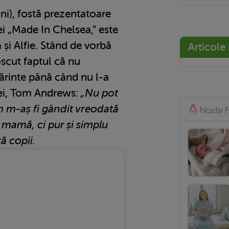
ni), fostă prezentatoare
ei „Made In Chelsea,” este
și Alfie. Stând de vorbă
Articole
oscut faptul că nu
ărinte până când nu l-a
 ei, Tom Andrews:
„Nu pot
m m-aș fi gândit vreodată
i mamă, ci pur și simplu
ă copii.