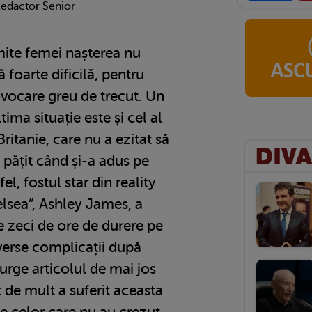
Redactor Senior
ite femei nașterea nu
 foarte dificilă, pentru
ovocare greu de trecut. Un
ima situație este și cel al
ritanie, care nu a ezitat să
pățit când și-a adus pe
el, fostul star din reality
sea”, Ashley James, a
e zeci de ore de durere pe
iverse complicații după
curge articolul de mai jos
 de mult a suferit aceasta
te celor care nu au crezut-