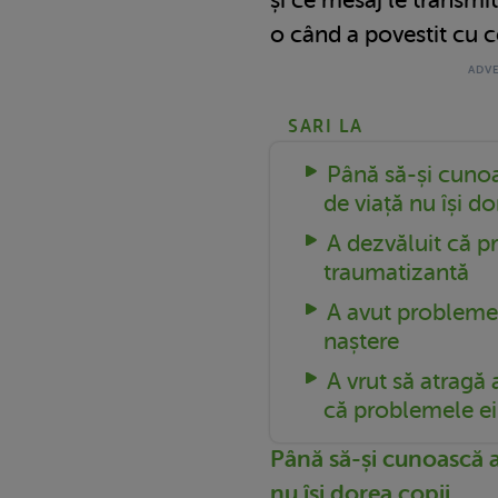
o când a povestit cu c
SARI LA
Până să-și cunoa
de viață nu își do
A dezvăluit că pr
traumatizantă
A avut probleme 
naștere
A vrut să atragă 
că problemele ei 
Până să-și cunoască a
nu își dorea copii