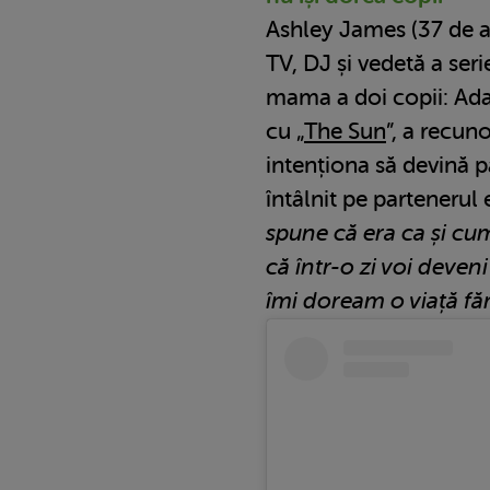
Ashley James (37 de a
TV, DJ și vedetă a seri
mama a doi copii: Ada 
cu „
The Sun
”, a recun
intenționa să devină p
întâlnit pe partenerul
spune că era ca și cu
că într-o zi voi deven
îmi doream o viață făr