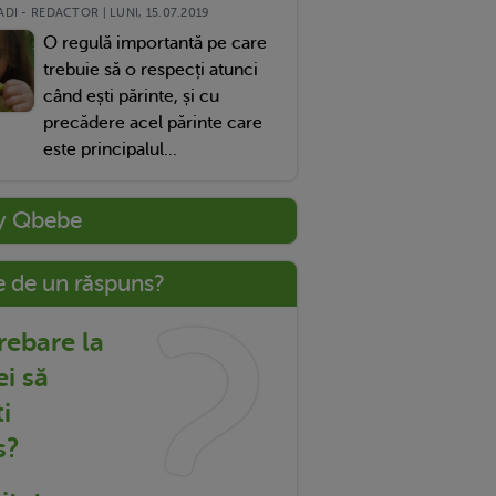
DI - REDACTOR | LUNI, 15.07.2019
O regulă importantă pe care
trebuie să o respecți atunci
când ești părinte, și cu
precădere acel părinte care
este principalul...
y Qbebe
e de un răspuns?
trebare la
ei să
i
s?