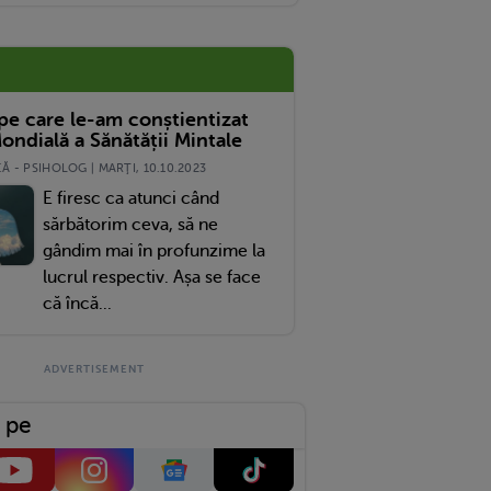
a Că Poate Exagerez
 pe care le-am conștientizat
ondială a Sănătății Mintale
 - PSIHOLOG | MARŢI, 10.10.2023
E firesc ca atunci când
sărbătorim ceva, să ne
gândim mai în profunzime la
lucrul respectiv. Așa se face
că încă...
 pe