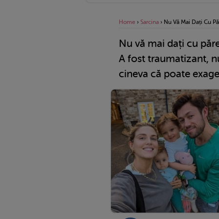
Home
›
Sarcina
›
Nu Vă Mai Dați Cu P
Nu vă mai dați cu păr
A fost traumatizant, 
cineva că poate exag