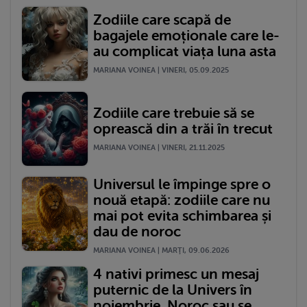
Zodiile care scapă de
bagajele emoționale care le-
au complicat viața luna asta
MARIANA VOINEA | VINERI, 05.09.2025
Zodiile care trebuie să se
oprească din a trăi în trecut
MARIANA VOINEA | VINERI, 21.11.2025
Universul le împinge spre o
nouă etapă: zodiile care nu
mai pot evita schimbarea și
dau de noroc
MARIANA VOINEA | MARŢI, 09.06.2026
4 nativi primesc un mesaj
puternic de la Univers în
noiembrie. Noroc sau se