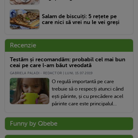
Salam de biscuiți: 5 rețete pe
care nici să vrei nu le vei greși
Recenzie
Testăm și recomandăm: probabil cel mai bun
ceai pe care l-am băut vreodată
GABRIELA PALADI - REDACTOR | LUNI, 15.07.2019
O regulă importantă pe care
trebuie să o respecți atunci când
ești părinte, și cu precădere acel
părinte care este principalul...
Funny by Qbebe