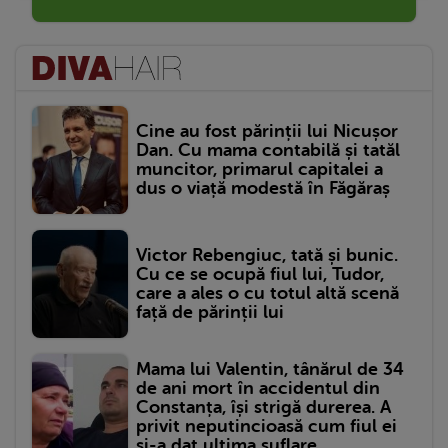
Cine au fost părinții lui Nicușor
Dan. Cu mama contabilă și tatăl
muncitor, primarul capitalei a
dus o viață modestă în Făgăraș
Victor Rebengiuc, tată și bunic.
Cu ce se ocupă fiul lui, Tudor,
care a ales o cu totul altă scenă
față de părinții lui
Mama lui Valentin, tânărul de 34
de ani mort în accidentul din
Constanța, își strigă durerea. A
privit neputincioasă cum fiul ei
și-a dat ultima suflare