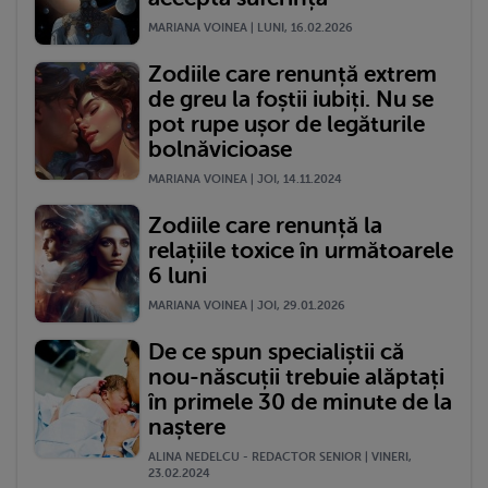
MARIANA VOINEA | LUNI, 16.02.2026
Zodiile care renunță extrem
de greu la foștii iubiți. Nu se
pot rupe ușor de legăturile
bolnăvicioase
MARIANA VOINEA | JOI, 14.11.2024
Zodiile care renunță la
relațiile toxice în următoarele
6 luni
MARIANA VOINEA | JOI, 29.01.2026
De ce spun specialiștii că
nou-născuții trebuie alăptați
în primele 30 de minute de la
naștere
ALINA NEDELCU - REDACTOR SENIOR | VINERI,
23.02.2024