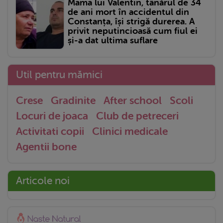
Mama lui Valentin, tânărul de 34
de ani mort în accidentul din
Constanța, își strigă durerea. A
privit neputincioasă cum fiul ei
și-a dat ultima suflare
Util pentru mămici
Crese
Gradinite
After school
Scoli
Locuri de joaca
Club de petreceri
Activitati copii
Clinici medicale
Agentii bone
Articole noi