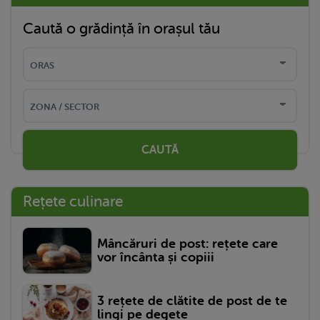
Caută o grădință în orașul tău
CAUTĂ
Rețete culinare
Mâncăruri de post: rețete care
vor încânta și copiii
3 rețete de clătite de post de te
lingi pe degete