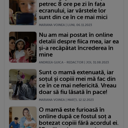
petrec 8 ore pe zi în fața
ecranului, iar vârstele lor
sunt din ce în ce mai mici
MARIANA VOINEA | LUNI, 06.11.2023
Nu am mai postat în online
detalii despre fiica mea, iar ea
și-a recăpătat încrederea în
mine
ANDREEA GUICA - REDACTOR | JOI, 31.08.2023
Sunt o mamă extenuată, iar
soțul și copiii mei mă fac din
ce în ce mai nefericită. Vreau
doar să fiu lăsată în pace!
MARIANA VOINEA | MARŢI, 12.12.2023
O mamă este furioasă în
online după ce fostul soț a
botezat copiii fără acordul ei.