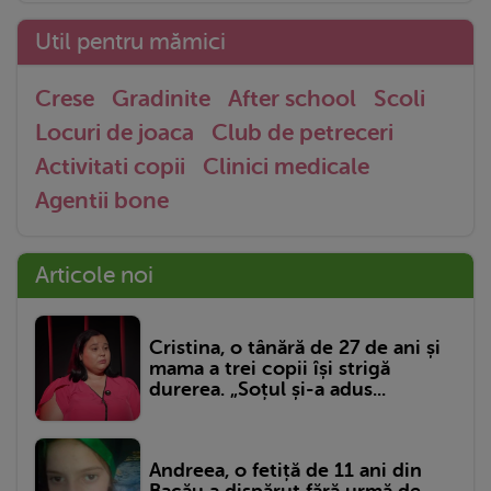
Util pentru mămici
Crese
Gradinite
After school
Scoli
Locuri de joaca
Club de petreceri
Activitati copii
Clinici medicale
Agentii bone
Articole noi
Cristina, o tânără de 27 de ani și
mama a trei copii își strigă
durerea. „Soțul și-a adus...
Andreea, o fetiță de 11 ani din
Bacău a dispărut fără urmă de