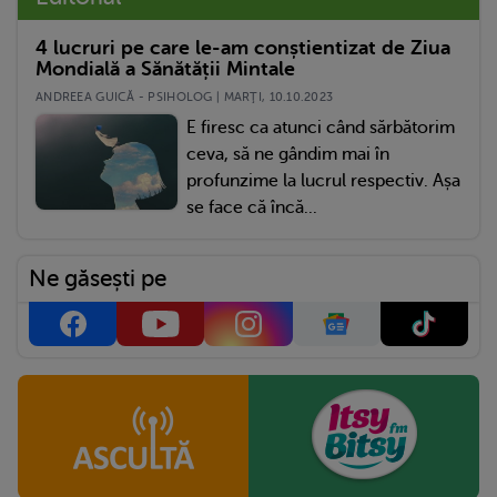
4 lucruri pe care le-am conștientizat de Ziua
Mondială a Sănătății Mintale
ANDREEA GUICĂ - PSIHOLOG | MARŢI, 10.10.2023
E firesc ca atunci când sărbătorim
ceva, să ne gândim mai în
profunzime la lucrul respectiv. Așa
se face că încă...
Ne găsești pe