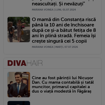
neascultați. Și nevăzuți"
MARIANA VOINEA | LUNI, 01.07.2024
O mamă din Constanța riscă
până la 10 ani de închisoare
după ce și-a bătut fetița de 8
ani în plină stradă. Femeia își
crește singură cei 5 copii
MARIANA VOINEA | MARŢI, 07.07.2026
Cine au fost părinții lui Nicușor
Dan. Cu mama contabilă și tatăl
muncitor, primarul capitalei a
dus o viață modestă în Făgăraș