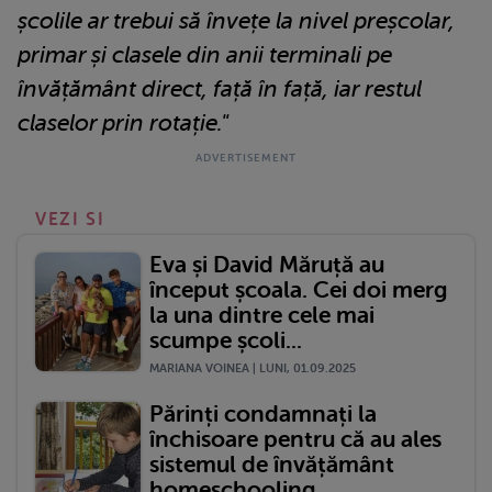
școlile ar trebui să învețe la nivel preșcolar,
primar și clasele din anii terminali pe
învățământ direct, față în față, iar restul
claselor prin rotație."
VEZI SI
Eva și David Măruță au
început școala. Cei doi merg
la una dintre cele mai
scumpe școli...
MARIANA VOINEA | LUNI, 01.09.2025
Părinți condamnați la
închisoare pentru că au ales
sistemul de învățământ
homeschooling...