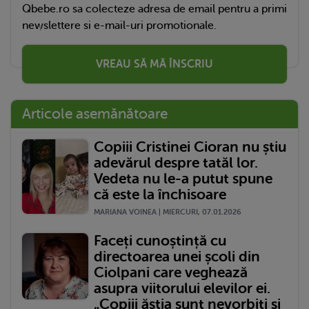
Qbebe.ro sa colecteze adresa de email pentru a primi
newslettere si e-mail-uri promotionale.
VREAU SĂ MĂ ÎNSCRIU
Articole asemănătoare
Copiii Cristinei Cioran nu știu
adevărul despre tatăl lor.
Vedeta nu le-a putut spune
că este la închisoare
MARIANA VOINEA | MIERCURI, 07.01.2026
Faceți cunoștință cu
directoarea unei școli din
Ciolpani care veghează
asupra viitorului elevilor ei.
„Copiii ăștia sunt nevorbiți și