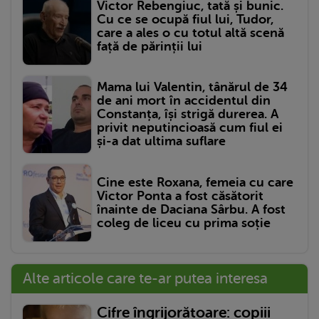
Victor Rebengiuc, tată și bunic.
Cu ce se ocupă fiul lui, Tudor,
care a ales o cu totul altă scenă
față de părinții lui
Mama lui Valentin, tânărul de 34
de ani mort în accidentul din
Constanța, își strigă durerea. A
privit neputincioasă cum fiul ei
și-a dat ultima suflare
Cine este Roxana, femeia cu care
Victor Ponta a fost căsătorit
înainte de Daciana Sârbu. A fost
coleg de liceu cu prima soție
Alte articole care te-ar putea interesa
Cifre îngrijorătoare: copiii