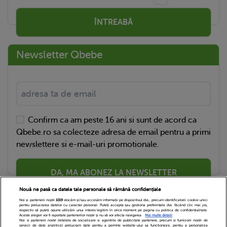
ÎNTREABĂ
Newsletter Qbebe
Confirm ca am peste 16 ani si sunt de acord ca
Qbebe.ro sa colecteze adresa de email pentru a primi
newslettere si e-mail-uri promotionale.
DA, MA ABONEZ LA NEWSLETTER
Nouă ne pasă ca datele tale personale să rămână confidențiale
Noi și partenerii noștri
1019
stocăm și/sau accesăm informații pe dispozitivul dvs., precum identificatorii cookie unici
pentru prelucrarea datelor cu caracter personal. Puteți accepta sau gestiona preferințele dvs. făcând clic mai jos,
respectiv vă puteți opune utilizării unui interes legitim în orice moment pe pagina cu politica de confidențialitate.
Aceste alegeri vor fi raportate partenerilor noștri și nu vă vor afecta navigarea.
Mai multe detalii
Noi si partenerii nostri (retelele de socializare si agentiile de publicitate partenere, precum si furnizorii nostri de
servicii de date analitice) prelucram date pentru a permite website-ului sa functioneze, pentru a personaliza