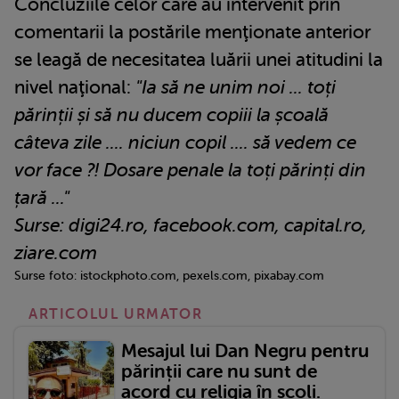
Concluziile celor care au intervenit prin
comentarii la postările menţionate anterior
se leagă de necesitatea luării unei atitudini la
nivel naţional:
"Ia să ne unim noi ... toți
părinții și să nu ducem copiii la școală
câteva zile .... niciun copil .... să vedem ce
vor face ?! Dosare penale la toți părinți din
țară ..."
Surse: digi24.ro, facebook.com, capital.ro,
ziare.com
Surse foto: istockphoto.com, pexels.com, pixabay.com
ARTICOLUL URMATOR
Mesajul lui Dan Negru pentru
părinții care nu sunt de
acord cu religia în școli.