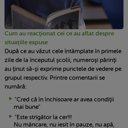
Cum au reacţionat cei ce au aflat despre
situaţiile expuse
După ce au văzut cele întâmplate în primele
zile de la începutul şcolii, numeroşi părinţi
au ţinut să-şi exprime punctele de vedere pe
grupul respectiv. Printre comentarii se
numără:
"Cred că în închisoare ar avea condiţii
mai bune"
"Este strigător la cer!!!
Nu mâncare, nu iesit în pauze, nu apă,