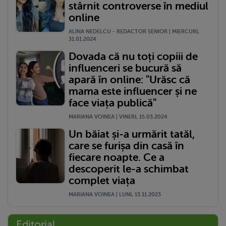
stârnit controverse în mediul
online
ALINA NEDELCU - REDACTOR SENIOR | MIERCURI,
31.01.2024
Dovada că nu toți copiii de
influenceri se bucură să
apară în online: "Urăsc că
mama este influencer și ne
face viața publică"
MARIANA VOINEA | VINERI, 15.03.2024
Un băiat și-a urmărit tatăl,
care se furișa din casă în
fiecare noapte. Ce a
descoperit le-a schimbat
complet viața
MARIANA VOINEA | LUNI, 13.11.2023
Editorial