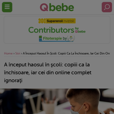
Home
›
Stiri
›
A Început Haosul În Şcoli: Copiii Ca La Închisoare, Iar Cei Din Onli
A început haosul în şcoli: copiii ca la
închisoare, iar cei din online complet
ignoraţi