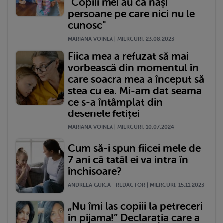
"Copiii mei au ca nași
persoane pe care nici nu le
cunosc"
MARIANA VOINEA | MIERCURI, 23.08.2023
Fiica mea a refuzat să mai
vorbească din momentul în
care soacra mea a început să
stea cu ea. Mi-am dat seama
ce s-a întâmplat din
desenele fetiței
MARIANA VOINEA | MIERCURI, 10.07.2024
Cum să-i spun fiicei mele de
7 ani că tatăl ei va intra în
închisoare?
ANDREEA GUICA - REDACTOR | MIERCURI, 15.11.2023
„Nu îmi las copiii la petreceri
în pijama!” Declarația care a