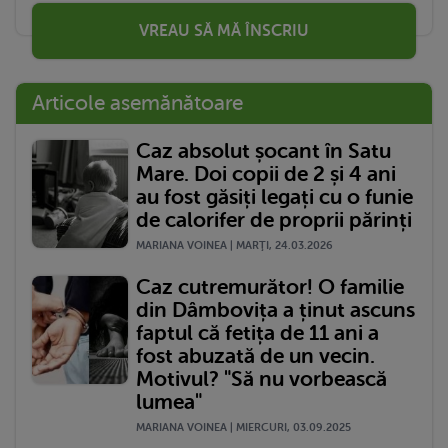
VREAU SĂ MĂ ÎNSCRIU
Articole asemănătoare
Caz absolut șocant în Satu
Mare. Doi copii de 2 și 4 ani
au fost găsiți legați cu o funie
de calorifer de proprii părinți
MARIANA VOINEA | MARŢI, 24.03.2026
Caz cutremurător! O familie
din Dâmbovița a ținut ascuns
faptul că fetița de 11 ani a
fost abuzată de un vecin.
Motivul? "Să nu vorbească
lumea"
MARIANA VOINEA | MIERCURI, 03.09.2025