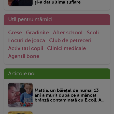
și-a dat ultima suflare
Util pentru mămici
Crese
Gradinite
After school
Scoli
Locuri de joaca
Club de petreceri
Activitati copii
Clinici medicale
Agentii bone
Articole noi
Mattia, un băiețel de numai 13
ani a murit după ce a mâncat
brânză contaminată cu E.coli. A...