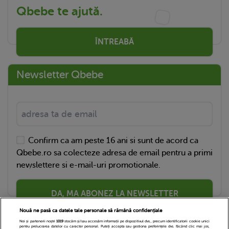
Qbebe te ajută.
ÎNTREABĂ
Newsletter Qbebe
Confirm ca am peste 16 ani si sunt de acord ca
Qbebe.ro sa colecteze adresa de email pentru a primi
newslettere si e-mail-uri promotionale.
DA, MA ABONEZ LA NEWSLETTER
Nouă ne pasă ca datele tale personale să rămână confidențiale
Noi și partenerii noștri
1019
stocăm și/sau accesăm informații pe dispozitivul dvs., precum identificatorii cookie unici
pentru prelucrarea datelor cu caracter personal. Puteți accepta sau gestiona preferințele dvs. făcând clic mai jos,