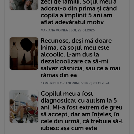
zeci de familii. Soțul meu a
adorat-o din prima și când
copila a împlinit 5 ani am
aflat adevăratul motiv
MARIANA VOINEA | JOI, 29.01.2026
Recunosc, deși mă doare
inima, că soțul meu este
alcoolic. L-am dus la
dezalcoolizare ca să-mi
salvez căsnicia, sau ce a mai
rămas din ea
CONTRIBUTOR ANONIM | VINERI, 01.11.2024
Copilul meu a fost
diagnosticat cu autism la 5
ani. Mi-a fost extrem de greu
să accept, dar am înțeles, în
cele din urmă, că trebuie să-l
iubesc așa cum este