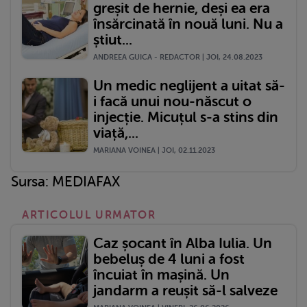
greșit de hernie, deși ea era
însărcinată în nouă luni. Nu a
știut...
ANDREEA GUICA - REDACTOR | JOI, 24.08.2023
Un medic neglijent a uitat să-
i facă unui nou-născut o
injecție. Micuțul s-a stins din
viață,...
MARIANA VOINEA | JOI, 02.11.2023
Sursa: MEDIAFAX
ARTICOLUL URMATOR
Caz șocant în Alba Iulia. Un
bebeluș de 4 luni a fost
încuiat în mașină. Un
jandarm a reușit să-l salveze