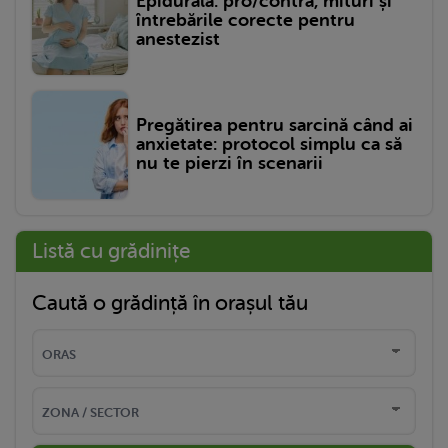
Epidurală: pro/contra, mituri și
întrebările corecte pentru
anestezist
Pregătirea pentru sarcină când ai
anxietate: protocol simplu ca să
nu te pierzi în scenarii
Listă cu grădinițe
Caută o grădință în orașul tău