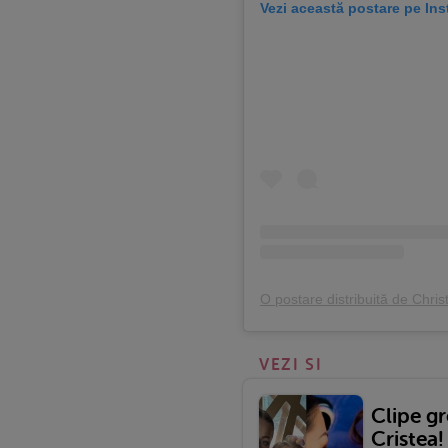
Vezi această postare pe In
O postare distribuită de Chris
VEZI SI
Clipe gr
Cristea!