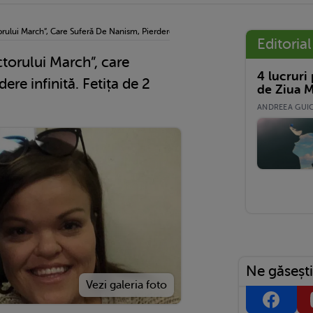
torului March”, Care Suferă De Nanism, Pierdere Infinită. Fetița De 2 Săptămâni S-A St
Editorial
ctorului March”, care
4 lucruri
ere infinită. Fetița de 2
de Ziua M
ANDREEA GUICĂ
Ne găsești