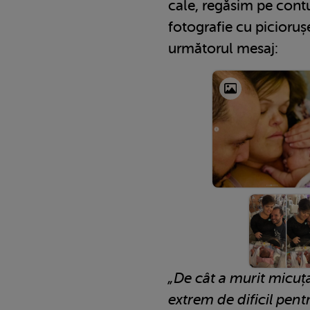
cale, regăsim pe cont
fotografie cu picioruș
următorul mesaj:
„De cât a murit micuța
extrem de dificil pent