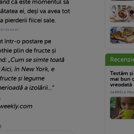
rând că este momentul să
tatea ei, deși va avea tot
 pierderii fiicei sale.
ut într-o postare pe
hie plin de fructe și
Recenzi
nd:
„Cum se simte toată
Aici, în New York, e
Testăm și
 fructe și legume
mai bun c
vreodată
rioadă a izolării...”
GABRIELA PALA
,
hweekly.com
R