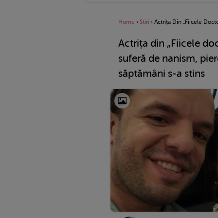
Home
›
Stiri
›
Actrița Din „Fiicele Doc
Actrița din „Fiicele do
suferă de nanism, pierd
săptămâni s-a stins