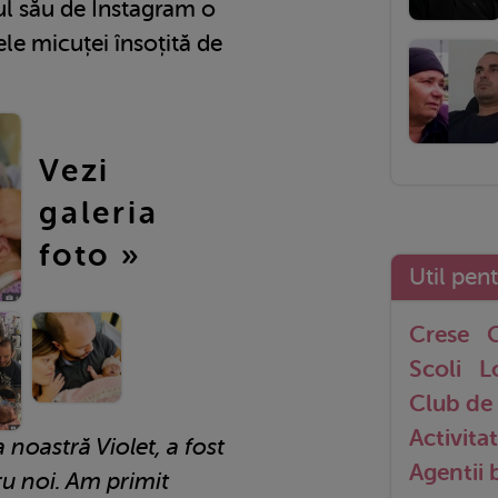
ul său de Instagram o
ele micuței însoțită de
Vezi
galeria
foto »
Util pen
Crese
G
Scoli
L
Club de 
Activitat
 noastră Violet, a fost
Agentii
ru noi. Am primit