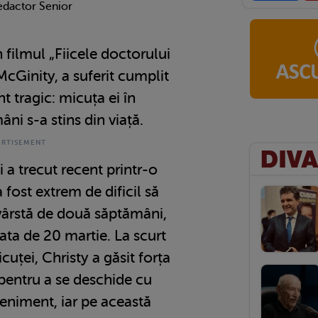
edactor Senior
n filmul „Fiicele doctorului
McGinity, a suferit cumplit
 tragic: micuța ei în
ni s-a stins din viață.
i a trecut recent printr-o
 fost extrem de dificil să
n vârstă de două săptămâni,
data de 20 martie. La scurt
ței, Christy a găsit forța
pentru a se deschide cu
eveniment, iar pe această