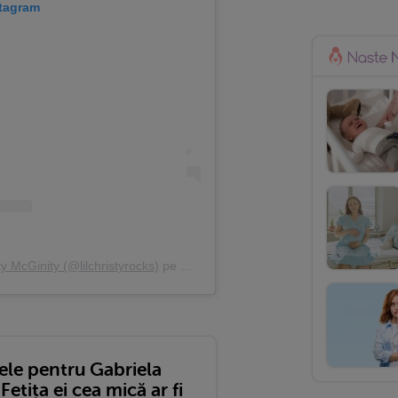
stagram
ty McGinity (@lilchristyrocks)
pe
Mar 30, 2020 la 7:32 PDT
ele pentru Gabriela
 Fetița ei cea mică ar fi