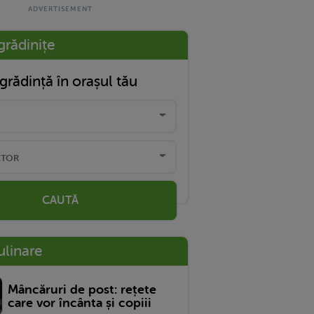
grădinițe
grădință în orașul tău
CAUTĂ
ulinare
Mâncăruri de post: rețete
care vor încânta și copiii