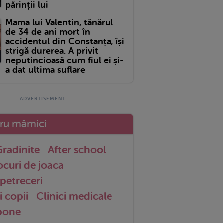
părinții lui
Mama lui Valentin, tânărul
de 34 de ani mort în
accidentul din Constanța, își
strigă durerea. A privit
neputincioasă cum fiul ei și-
a dat ultima suflare
tru mămici
radinite
After school
ocuri de joaca
petreceri
i copii
Clinici medicale
 bone