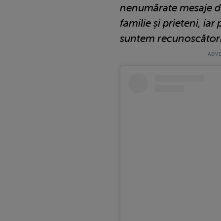
nenumărate mesaje de î
familie și prieteni, ia
suntem recunoscător