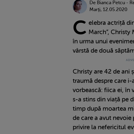
De
Bianca Petcu - R
Marţi, 12.05.2020
C
elebra actriță di
March”, Christy 
în urma unui eveniment
vârstă de două săptămâ
Christy are 42 de ani ș
traumă despre care i-a
vorbească: fiica ei, î
s-a stins din viață pe 
timp după moartea micu
de care a avut nevoie 
privire la nefericitul 