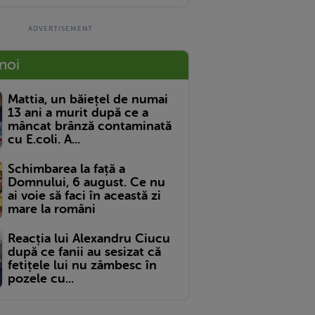
 noi
Mattia, un băiețel de numai
13 ani a murit după ce a
mâncat brânză contaminată
cu E.coli. A...
Schimbarea la față a
Domnului, 6 august. Ce nu
ai voie să faci în această zi
mare la români
Reacția lui Alexandru Ciucu
după ce fanii au sesizat că
fetițele lui nu zâmbesc în
pozele cu...