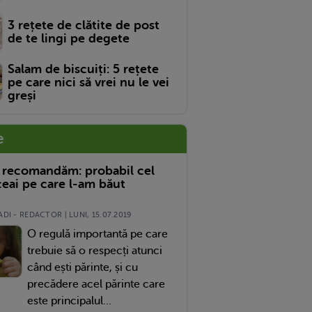
3 rețete de clătite de post
de te lingi pe degete
Salam de biscuiți: 5 rețete
pe care nici să vrei nu le vei
greși
e
 recomandăm: probabil cel
eai pe care l-am băut
DI - REDACTOR | LUNI, 15.07.2019
O regulă importantă pe care
trebuie să o respecți atunci
când ești părinte, și cu
precădere acel părinte care
este principalul...