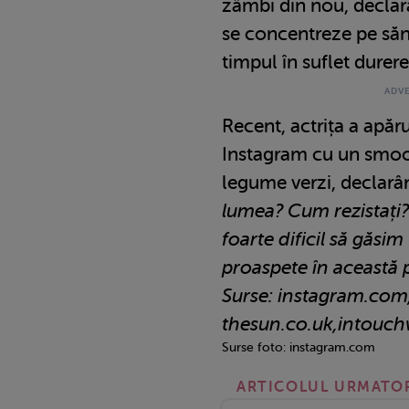
zâmbi din nou, decla
se concentreze pe sănă
timpul în suflet durerea
Recent, actrița a apăr
Instagram cu un smoot
legume verzi, declarâ
lumea? Cum rezistați? 
foarte dificil să găsim
proaspete în această pe
Surse: instagram.com
thesun.co.uk,intouc
Surse foto: instagram.com
ARTICOLUL URMATO