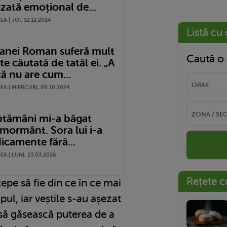
zată emoțional de...
A | JOI, 12.12.2024
Listă cu 
Oanei Roman suferă mult
Caută o 
te căutată de tatăl ei. „A
că nu are cum...
A | MIERCURI, 09.10.2024
ăptămâni mi-a băgat
 mormânt. Sora lui i-a
icamente fără...
A | LUNI, 23.03.2026
Rețete c
epe să fie din ce în ce mai
ul, iar veștile s-au așezat
t să găsească puterea de a