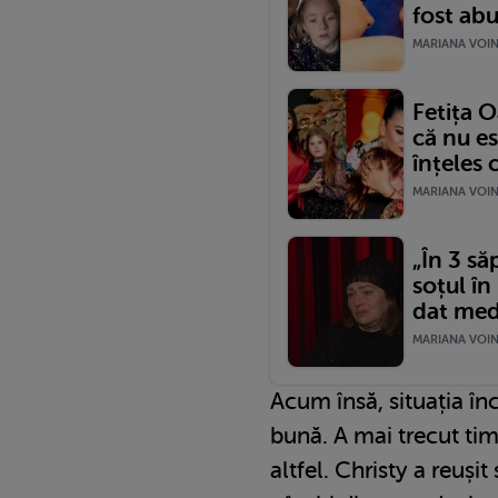
fost abu
MARIANA VOINE
Fetița 
că nu es
înțeles 
MARIANA VOINE
„În 3 s
soțul în
dat med
MARIANA VOINE
Acum însă, situația înc
bună. A mai trecut timp
altfel. Christy a reuși