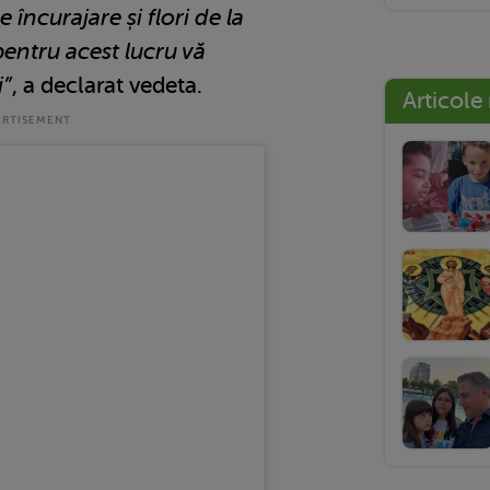
ncurajare și flori de la
r pentru acest lucru vă
i”
, a declarat vedeta.
Articole