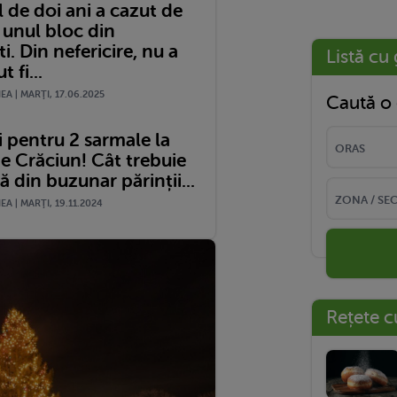
 de doi ani a cazut de
l unul bloc din
i. Din nefericire, nu a
Listă cu 
 fi...
A | MARŢI, 17.06.2025
Caută o 
i pentru 2 sarmale la
e Crăciun! Cât trebuie
ă din buzunar părinții...
A | MARŢI, 19.11.2024
Rețete c