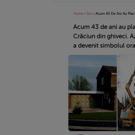
Home
›
Stiri
›
Acum 43 De Ani Au Planta
Acum 43 de ani au pla
Crăciun din ghiveci. Az
a devenit simbolul ora