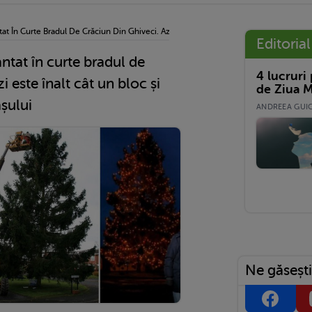
t În Curte Bradul De Crăciun Din Ghiveci. Azi Este Înalt Cât Un Bloc Și A Devenit S
Editorial
ntat în curte bradul de
4 lucruri
i este înalt cât un bloc și
de Ziua M
șului
ANDREEA GUICĂ
Ne găsești