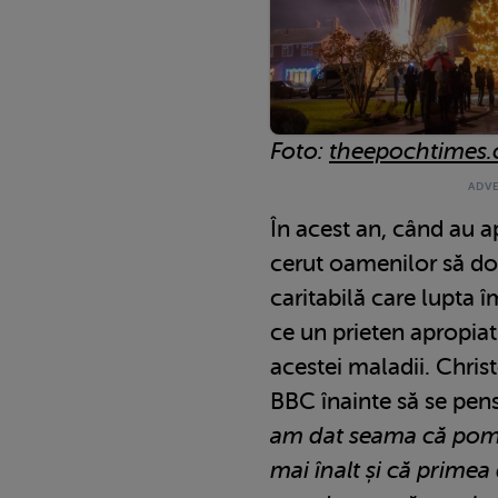
Foto:
theepochtimes
În acest an, când au a
cerut oamenilor să do
caritabilă care lupta 
ce un prieten apropiat
acestei maladii. Christ
BBC înainte să se pen
am dat seama că pomu
mai înalt și că primea