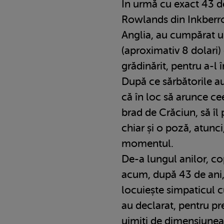
În urmă cu exact 43 de
Rowlands din Inkberr
Anglia, au cumpărat un
(aproximativ 8 dolari)
grădinărit, pentru a-l
După ce sărbătorile au
că în loc să arunce ce
brad de Crăciun, să îl 
chiar și o poză, atunci
momentul.
De-a lungul anilor, cop
acum, după 43 de ani,
locuiește simpaticul c
au declarat, pentru pr
uimiți de dimensiunea