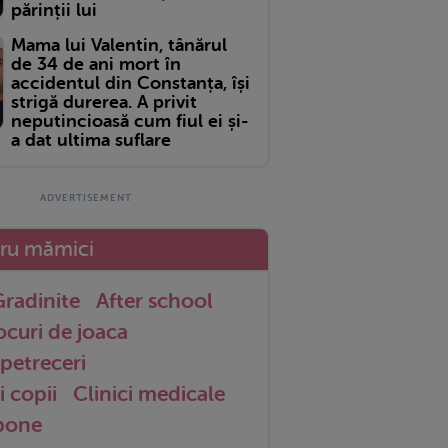
părinții lui
Mama lui Valentin, tânărul
de 34 de ani mort în
accidentul din Constanța, își
strigă durerea. A privit
neputincioasă cum fiul ei și-
a dat ultima suflare
tru mămici
radinite
After school
ocuri de joaca
petreceri
i copii
Clinici medicale
 bone