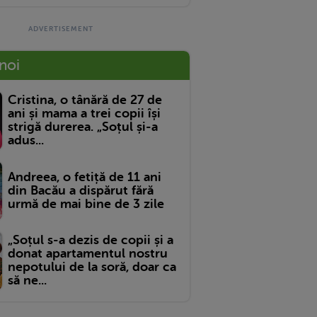
 noi
Cristina, o tânără de 27 de
ani și mama a trei copii își
strigă durerea. „Soțul și-a
adus...
Andreea, o fetiță de 11 ani
din Bacău a dispărut fără
urmă de mai bine de 3 zile
„Soțul s-a dezis de copii și a
donat apartamentul nostru
nepotului de la soră, doar ca
să ne...