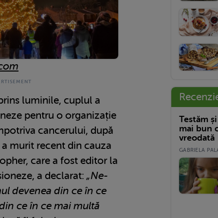
.com
Recenzi
prins luminile, cuplul a
neze pentru o organizație
Testăm și
mai bun c
împotriva cancerului, după
vreodată
 a murit recent din cauza
GABRIELA PALA
opher, care a fost editor la
sioneze, a declarat:
„Ne-
l devenea din ce în ce
 din ce în ce mai multă