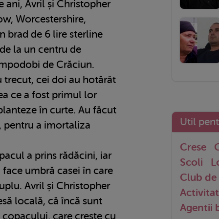
 ani, Avril și Christopher
ow, Worcestershire,
 brad de 6 lire sterline
 de la un centru de
 împodobi de Crăciun.
 trecut, cei doi au hotărât
ea ce a fost primul lor
planteze în curte. Au făcut
Util pen
, pentru a imortaliza
Crese
G
acul a prins rădăcini, iar
Scoli
L
 face umbră casei în care
Club de 
uplu. Avril și Christopher
Activitat
esă locală, că încă sunt
Agentii
 copacului, care crește cu