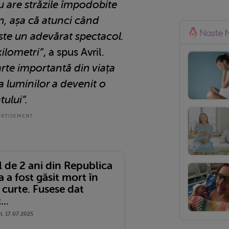
u are străzile împodobite
n, așa că atunci când
ste un adevărat spectacol.
kilometri”
, a spus Avril.
arte importantă din viața
a luminilor a devenit o
tului”.
 de 2 ani din Republica
a fost găsit mort în
 curte. Fusese dat
..
, 17.07.2025