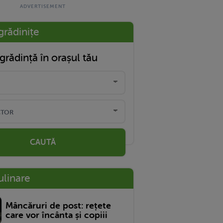
grădinițe
grădință în orașul tău
CAUTĂ
ulinare
Mâncăruri de post: rețete
care vor încânta și copiii