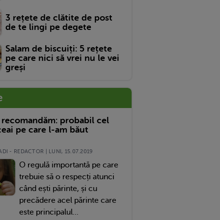
3 rețete de clătite de post
de te lingi pe degete
Salam de biscuiți: 5 rețete
pe care nici să vrei nu le vei
greși
e
 recomandăm: probabil cel
eai pe care l-am băut
DI - REDACTOR | LUNI, 15.07.2019
O regulă importantă pe care
trebuie să o respecți atunci
când ești părinte, și cu
precădere acel părinte care
este principalul...