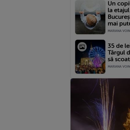
Un copil
la etaju
Bucureșt
mai putut
MARIANA VOINE
35 de le
Târgul d
să scoat
MARIANA VOINE