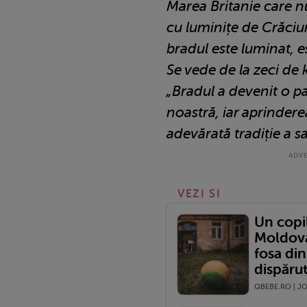
Marea Britanie care n
cu luminițe de Crăciu
bradul este luminat, e
Se vede de la zeci de 
„Bradul a devenit o p
noastră, iar aprindere
adevărată tradiție a sa
VEZI SI
Un copil
Moldova 
fosa din
dispărut.
QBEBE.RO | JOI