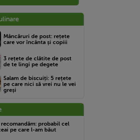
ulinare
Mâncăruri de post: rețete
care vor încânta și copiii
3 rețete de clătite de post
de te lingi pe degete
Salam de biscuiți: 5 rețete
pe care nici să vrei nu le vei
greși
e
 recomandăm: probabil cel
eai pe care l-am băut