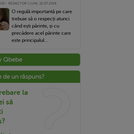
DI - REDACTOR | LUNI, 15.07.2019
O regulă importantă pe care
trebuie să o respecți atunci
când ești părinte, și cu
precădere acel părinte care
este principalul...
y Qbebe
e de un răspuns?
trebare la
ei să
i
s?