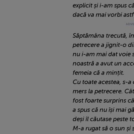
explicit și i-am spus c
dacă va mai vorbi astf
Săptămâna trecută, îna
petrecere a jignit-o d
nu i-am mai dat voie să
noastră a avut un acce
femeia că a mințit.
Cu toate acestea, s-a
mers la petrecere. Cât
fost foarte surprins c
a spus că nu își mai g
deși îl căutase peste to
M-a rugat să o sun și 