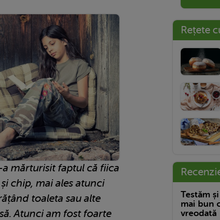
Rețete c
 mărturisit faptul că fiica
Recenzi
 și chip, mai ales atunci
Testăm și
ățând toaleta sau alte
mai bun c
să. Atunci am fost foarte
vreodată