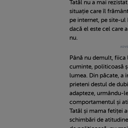
Tatăl nu a mai rezistat
situație care îl frământ
pe internet, pe site-ul
dacă el este cel care a
nu.
Până nu demult, fiica l
cuminte, politicoasă ș
lumea. Din păcate, a i
prieteni destul de dubi
adapteze, urmându-le
comportamentul și ati
Tatăl și mama fetiței 
schimbări de atitudine.