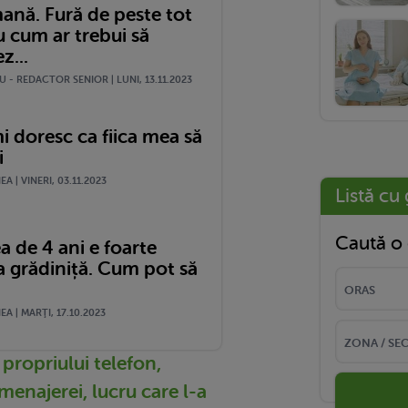
ană. Fură de peste tot
iu cum ar trebui să
z...
 - REDACTOR SENIOR | LUNI, 13.11.2023
i doresc ca fiica mea să
i
A | VINERI, 03.11.2023
Listă cu 
Caută o 
a de 4 ani e foarte
a grădiniță. Cum pot să
A | MARŢI, 17.10.2023
 propriului telefon,
menajerei, lucru care l-a