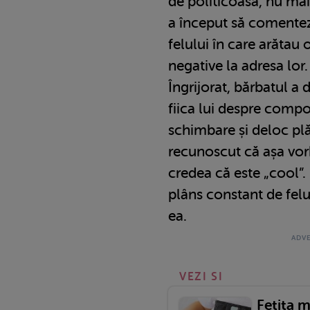
de politicoasă, nu mai
a început să comentez
felului în care arătau
negative la adresa lor.
Îngrijorat, bărbatul a 
fiica lui despre comp
schimbare și deloc pl
recunoscut că așa vorb
credea că este „cool”.
plâns constant de felul
ea.
VEZI SI
Fetița m