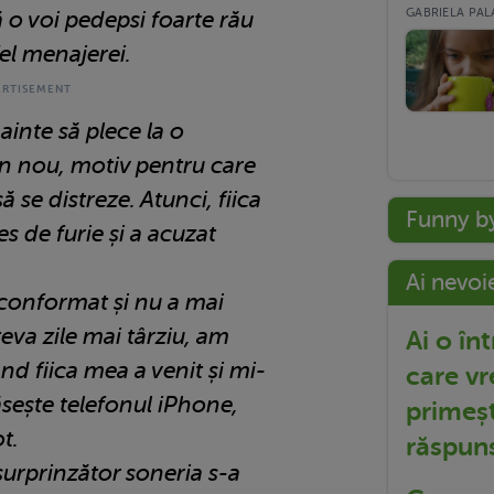
GABRIELA PALA
ă o voi pedepsi foarte rău
el menajerei.
inte să plece la o
in nou, motiv pentru care
 se distreze. Atunci, fiica
Funny b
s de furie și a acuzat
Ai nevoi
 conformat și nu a mai
eva zile mai târziu, am
Ai o în
ând fiica mea a venit și mi-
care vr
ăsește telefonul iPhone,
primeșt
t.
răspun
surprinzător soneria s-a