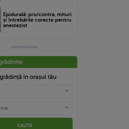
Epidurală: pro/contra, mituri
și întrebările corecte pentru
anestezist
grădinițe
grădință în orașul tău
CAUTĂ