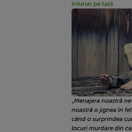
înfuriat pe tată
„
Menajera noastră ne-a
noastră o jignea în fel
când o surprindea cur
locuri murdare din ca