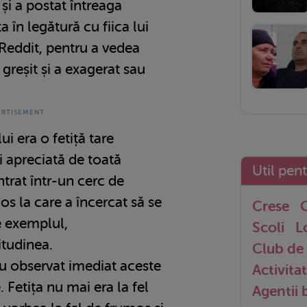
 și a postat întreaga
a în legătură cu fiica lui
 Reddit, pentru a vedea
 greșit și a exagerat sau
ui era o fetiță tare
i apreciată de toată
Util pen
ntrat într-un cerc de
os la care a încercat să se
Crese
G
 exemplul,
Scoli
L
tudinea.
Club de 
au observat imediat aceste
Activitat
 Fetița nu mai era la fel
Agentii