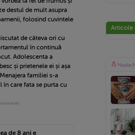
 vorbea la fel de frumos și
e destul de mult asupra
 oamenii, folosind cuvintele
Articole
discutat de câteva ori cu
ortamentul în continuă
ăcut. Adolescenta a
esc și prietenele ei și așa
 Menajera familiei s-a
 în care fata se purta cu
ea de 8 ani e