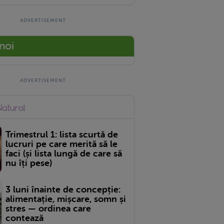
 noi
Trimestrul 1: lista scurtă de
lucruri pe care merită să le
faci (și lista lungă de care să
nu îți pese)
3 luni înainte de concepție:
alimentație, mișcare, somn și
stres — ordinea care
contează