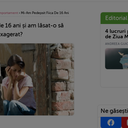
mportament
›
Mi-Am Pedepsit Fiica De 16 Ani Și Am Lăsat-O Să Doarmă În Curte. A
Editorial
e 16 ani și am lăsat-o să
4 lucruri
exagerat?
de Ziua M
ANDREEA GUICĂ
Ne găsești