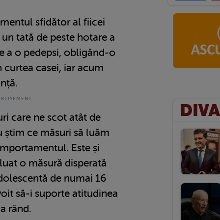
entul sfidător al fiicei
 un tată de peste hotare a
de a o pedepsi, obligând-o
 curtea casei, iar acum
ință.
uri care ne scot atât de
 nu știm ce măsuri să luăm
omportamentul. Este și
 luat o măsură disperată
 adolescentă de numai 16
oit să-i suporte atitudinea
a rând.