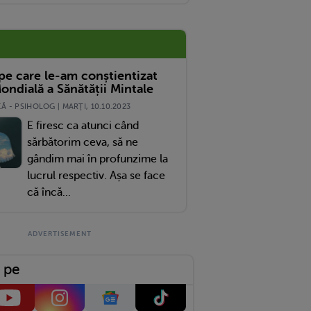
m Exagerat?
 pe care le-am conștientizat
ondială a Sănătății Mintale
 - PSIHOLOG | MARŢI, 10.10.2023
E firesc ca atunci când
sărbătorim ceva, să ne
gândim mai în profunzime la
lucrul respectiv. Așa se face
că încă...
 pe