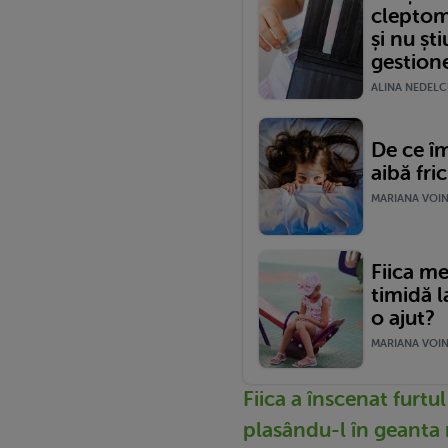
cleptom
și nu șt
gestione
ALINA NEDELCU
De ce îm
aibă fric
MARIANA VOINE
Fiica me
timidă l
o ajut?
MARIANA VOINE
Fiica a înscenat furtul
plasându-l în geanta 