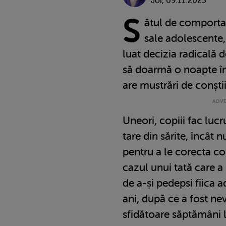
Joi, 09.11.2023
S
ătul de comportam
sale adolescente,
luat decizia radicală 
să doarmă o noapte în
are mustrări de conști
Uneori, copiii fac lucr
tare din sărite, încât
pentru a le corecta c
cazul unui tată care a
de a-și pedepsi fiica
ani, după ce a fost nev
sfidătoare săptămâni l