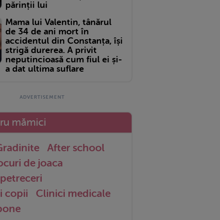
părinții lui
Mama lui Valentin, tânărul
de 34 de ani mort în
accidentul din Constanța, își
strigă durerea. A privit
neputincioasă cum fiul ei și-
a dat ultima suflare
tru mămici
radinite
After school
ocuri de joaca
petreceri
i copii
Clinici medicale
 bone