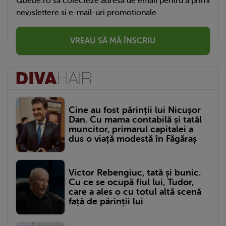
Qbebe.ro sa colecteze adresa de email pentru a primi
newslettere si e-mail-uri promotionale.
VREAU SĂ MĂ ÎNSCRIU
Cine au fost părinții lui Nicușor
Dan. Cu mama contabilă și tatăl
muncitor, primarul capitalei a
dus o viață modestă în Făgăraș
Victor Rebengiuc, tată și bunic.
Cu ce se ocupă fiul lui, Tudor,
care a ales o cu totul altă scenă
față de părinții lui