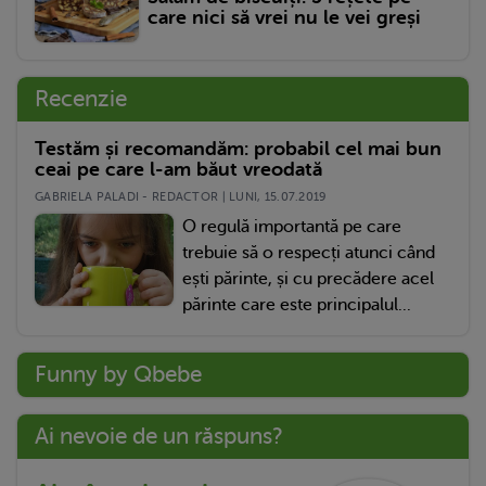
care nici să vrei nu le vei greși
Recenzie
Testăm și recomandăm: probabil cel mai bun
ceai pe care l-am băut vreodată
GABRIELA PALADI - REDACTOR | LUNI, 15.07.2019
O regulă importantă pe care
trebuie să o respecți atunci când
ești părinte, și cu precădere acel
părinte care este principalul...
Funny by Qbebe
Ai nevoie de un răspuns?