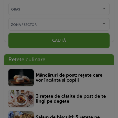
CAUTĂ
Rețete culinare
Mâncăruri de post: rețete care
vor încânta și copiii
3 rețete de clătite de post de te
lingi pe degete
Salam de biscuiți: 5 rețete pe