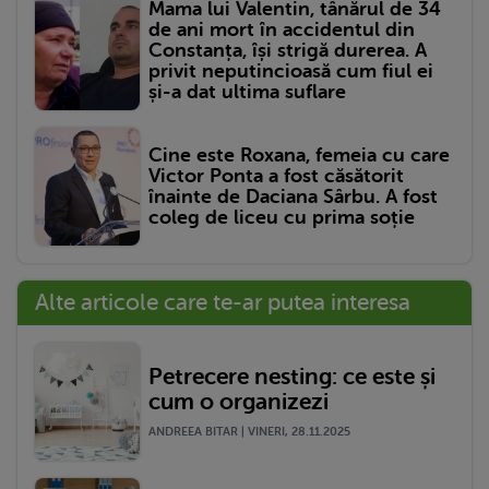
Mama lui Valentin, tânărul de 34
de ani mort în accidentul din
Constanța, își strigă durerea. A
privit neputincioasă cum fiul ei
și-a dat ultima suflare
Cine este Roxana, femeia cu care
Victor Ponta a fost căsătorit
înainte de Daciana Sârbu. A fost
coleg de liceu cu prima soție
Alte articole care te-ar putea interesa
Petrecere nesting: ce este și
cum o organizezi
ANDREEA BITAR | VINERI, 28.11.2025