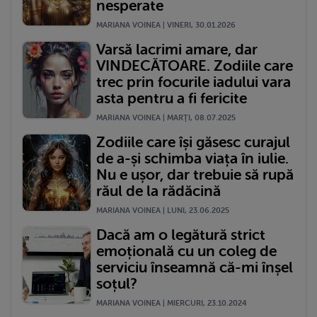
nesperate
MARIANA VOINEA | VINERI, 30.01.2026
Varsă lacrimi amare, dar
VINDECĂTOARE. Zodiile care
trec prin focurile iadului vara
asta pentru a fi fericite
MARIANA VOINEA | MARŢI, 08.07.2025
Zodiile care își găsesc curajul
de a-și schimba viața în iulie.
Nu e ușor, dar trebuie să rupă
răul de la rădăcină
MARIANA VOINEA | LUNI, 23.06.2025
Dacă am o legătură strict
emoțională cu un coleg de
serviciu înseamnă că-mi înșel
soțul?
MARIANA VOINEA | MIERCURI, 23.10.2024