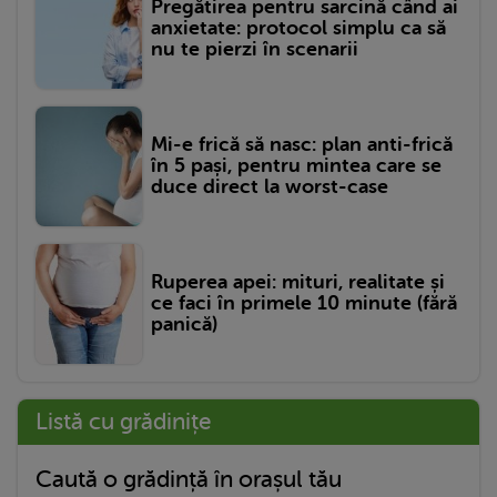
Pregătirea pentru sarcină când ai
anxietate: protocol simplu ca să
nu te pierzi în scenarii
Mi-e frică să nasc: plan anti-frică
în 5 pași, pentru mintea care se
duce direct la worst-case
Ruperea apei: mituri, realitate și
ce faci în primele 10 minute (fără
panică)
Listă cu grădinițe
Caută o grădință în orașul tău