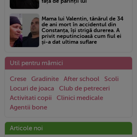
față de părinții lui
Mama lui Valentin, tânărul de 34
de ani mort în accidentul din
Constanța, își strigă durerea. A
privit neputincioasă cum fiul ei
și-a dat ultima suflare
Util pentru mămici
Crese
Gradinite
After school
Scoli
Locuri de joaca
Club de petreceri
Activitati copii
Clinici medicale
Agentii bone
Articole noi