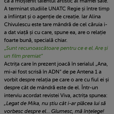
că a moștenit talentul artistic al mamei sale.
A terminat studiile UNATC Regie și între timp
a înființat și o agenție de creație. Iar Alina
Chivulescu este tare mândră de cel căruia i-
a dat viață și cu care, spune ea, are o relație
foarte bună, specială chiar.
„
Sunt recunoascătoare pentru ce e el. Are și
un film premiat”
Actrița care în prezent joacă în serialul „Ana,
mi-ai fost scrisă în ADN” de pe Antena 1 a
vorbit despre relația pe care o are cu fiul ei și
despre cât de mândră este de el. Într-un
interviu acordat revistei Viva, actrița spunea:
„Legat de Mika, nu știu cât i-ar plăcea lui să
vorbesc despre el… Glumesc, mă înțelege!