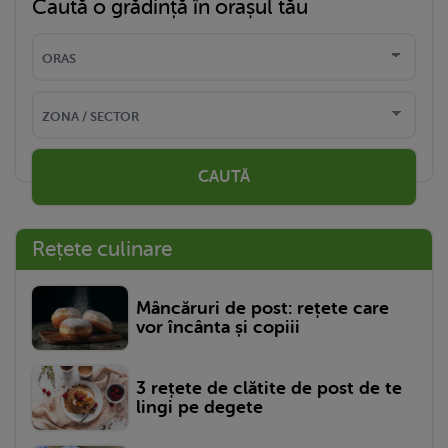
Caută o grădință în orașul tău
CAUTĂ
Rețete culinare
Mâncăruri de post: rețete care
vor încânta și copiii
3 rețete de clătite de post de te
lingi pe degete