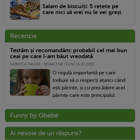
Salam de biscuiți: 5 rețete pe
care nici să vrei nu le vei greși
Recenzie
Testăm și recomandăm: probabil cel mai bun
ceai pe care l-am băut vreodată
GABRIELA PALADI - REDACTOR | LUNI, 15.07.2019
O regulă importantă pe care
trebuie să o respecți atunci când
ești părinte, și cu precădere acel
părinte care este principalul...
Funny by Qbebe
Ai nevoie de un răspuns?