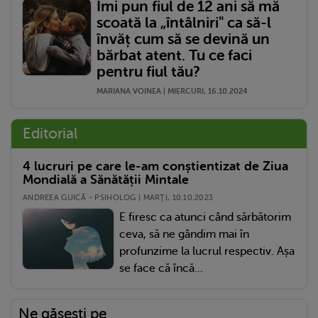
Îmi pun fiul de 12 ani să mă
scoată la „întâlniri" ca să-l
învăț cum să se devină un
bărbat atent. Tu ce faci
pentru fiul tău?
MARIANA VOINEA | MIERCURI, 16.10.2024
Editorial
4 lucruri pe care le-am conștientizat de Ziua
Mondială a Sănătății Mintale
ANDREEA GUICĂ - PSIHOLOG | MARŢI, 10.10.2023
E firesc ca atunci când sărbătorim
ceva, să ne gândim mai în
profunzime la lucrul respectiv. Așa
se face că încă...
Ne găsești pe