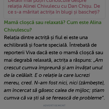
Detalii mai puțin cunoscute despre
relația Alinei Chivulecu cu Dan Chișu. De
ce s-a măritat actrița în blugi și bascheți?
Mamă cloșcă sau relaxată? Cum este Alina
Chivulescu?
Relația dintre actriță și fiul ei este una
echilibrată și foarte specială. Întrebată de
reporterii Viva dacă este o mamă cloșcă sau
mai degrabă relaxată, actrița a răspuns: „
Am
crescut cumva împreună și am învățat unul
de la celălalt. E o relație la care lucrezi
mereu, cred. N-am fost nici, nici (zâmbește),
am încercat să găsesc calea de mijloc; știam
cumva că va ști să se ferească de probleme”
.