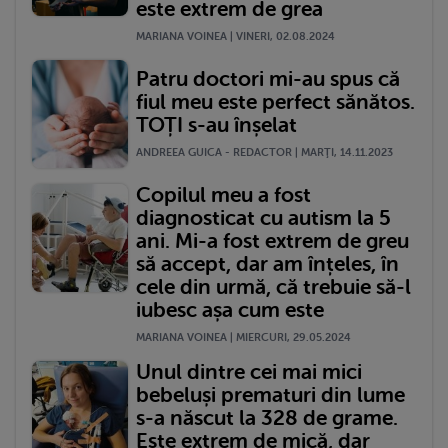
este extrem de grea
MARIANA VOINEA | VINERI, 02.08.2024
Patru doctori mi-au spus că
fiul meu este perfect sănătos.
TOȚI s-au înșelat
ANDREEA GUICA - REDACTOR | MARŢI, 14.11.2023
Copilul meu a fost
diagnosticat cu autism la 5
ani. Mi-a fost extrem de greu
să accept, dar am înțeles, în
cele din urmă, că trebuie să-l
iubesc așa cum este
MARIANA VOINEA | MIERCURI, 29.05.2024
Unul dintre cei mai mici
bebeluși prematuri din lume
s-a născut la 328 de grame.
Este extrem de mică, dar