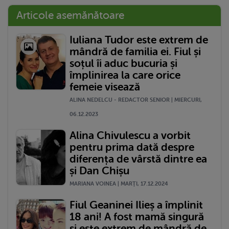
Articole asemănătoare
Iuliana Tudor este extrem de
mândră de familia ei. Fiul și
soțul îi aduc bucuria și
împlinirea la care orice
femeie visează
ALINA NEDELCU - REDACTOR SENIOR | MIERCURI,
06.12.2023
Alina Chivulescu a vorbit
pentru prima dată despre
diferența de vârstă dintre ea
și Dan Chișu
MARIANA VOINEA | MARŢI, 17.12.2024
Fiul Geaninei Ilieș a împlinit
18 ani! A fost mamă singură
și este extrem de mândră de