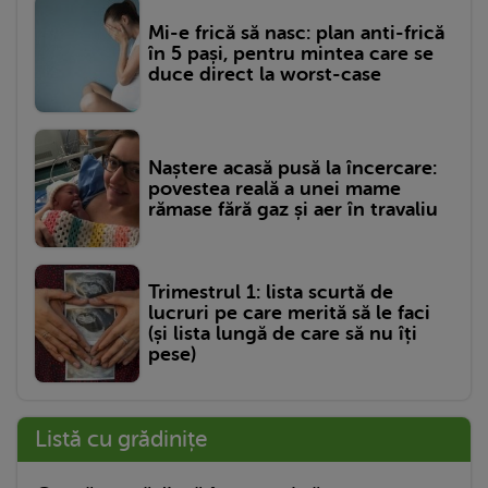
Mi-e frică să nasc: plan anti-frică
în 5 pași, pentru mintea care se
duce direct la worst-case
Naștere acasă pusă la încercare:
povestea reală a unei mame
rămase fără gaz și aer în travaliu
Trimestrul 1: lista scurtă de
lucruri pe care merită să le faci
(și lista lungă de care să nu îți
pese)
Listă cu grădinițe