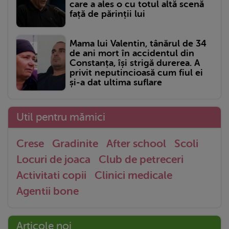
care a ales o cu totul altă scenă
față de părinții lui
Mama lui Valentin, tânărul de 34
de ani mort în accidentul din
Constanța, își strigă durerea. A
privit neputincioasă cum fiul ei
și-a dat ultima suflare
Util pentru mămici
Crese
Gradinite
After school
Scoli
Locuri de joaca
Club de petreceri
Activitati copii
Clinici medicale
Agentii bone
Articole noi