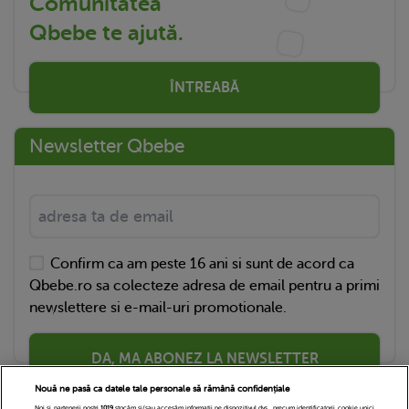
Comunitatea
Qbebe te ajută.
ÎNTREABĂ
Newsletter Qbebe
Confirm ca am peste 16 ani si sunt de acord ca
Qbebe.ro sa colecteze adresa de email pentru a primi
newslettere si e-mail-uri promotionale.
DA, MA ABONEZ LA NEWSLETTER
Nouă ne pasă ca datele tale personale să rămână confidențiale
Noi și partenerii noștri
1019
stocăm și/sau accesăm informații pe dispozitivul dvs., precum identificatorii cookie unici