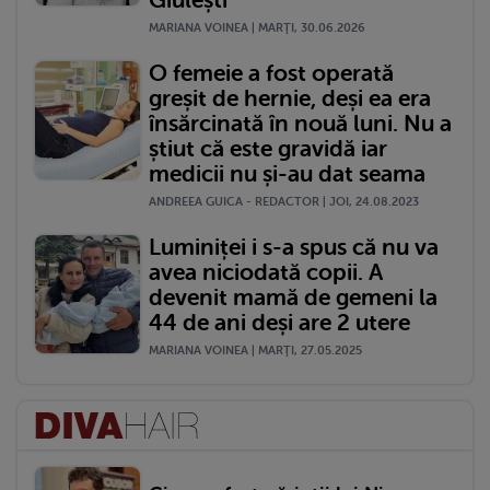
Giulești
MARIANA VOINEA | MARŢI, 30.06.2026
O femeie a fost operată
greșit de hernie, deși ea era
însărcinată în nouă luni. Nu a
știut că este gravidă iar
medicii nu și-au dat seama
ANDREEA GUICA - REDACTOR | JOI, 24.08.2023
Luminiței i s-a spus că nu va
avea niciodată copii. A
devenit mamă de gemeni la
44 de ani deși are 2 utere
MARIANA VOINEA | MARŢI, 27.05.2025