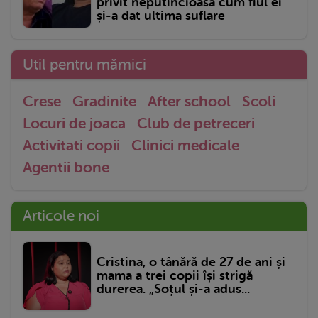
privit neputincioasă cum fiul ei
și-a dat ultima suflare
Util pentru mămici
Crese
Gradinite
After school
Scoli
Locuri de joaca
Club de petreceri
Activitati copii
Clinici medicale
Agentii bone
Articole noi
Cristina, o tânără de 27 de ani și
mama a trei copii își strigă
durerea. „Soțul și-a adus...