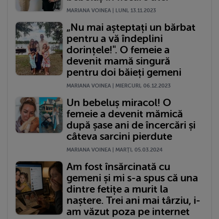
MARIANA VOINEA | LUNI, 13.11.2023
„Nu mai așteptați un bărbat
pentru a vă îndeplini
dorințele!". O femeie a
devenit mamă singură
pentru doi băieți gemeni
MARIANA VOINEA | MIERCURI, 06.12.2023
Un bebeluș miracol! O
femeie a devenit mămică
după șase ani de încercări și
câteva sarcini pierdute
MARIANA VOINEA | MARŢI, 05.03.2024
Am fost însărcinată cu
gemeni și mi s-a spus că una
dintre fetițe a murit la
naștere. Trei ani mai târziu, i-
am văzut poza pe internet