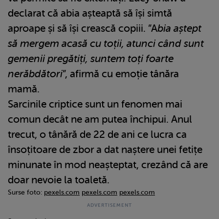
declarat că abia așteaptă să își simtă
aproape și să își crească copiii. ”A
bia aștept
să mergem acasă cu toții, atunci când sunt
gemenii pregătiți, suntem toți foarte
nerăbdători
”, afirmă cu emoție tânăra
mamă.
Sarcinile criptice sunt un fenomen mai
comun decât ne am putea închipui. Anul
trecut, o tânără de 22 de ani ce lucra ca
însoțitoare de zbor a dat naștere unei fetițe
minunate în mod neașteptat, crezând că are
doar nevoie la toaletă.
Surse foto:
pexels.com
pexels.com
pexels.com