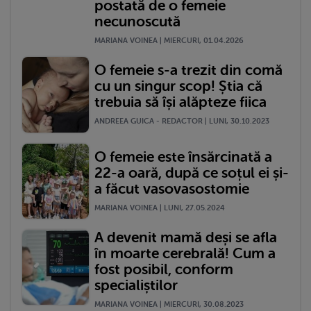
postată de o femeie
necunoscută
MARIANA VOINEA | MIERCURI, 01.04.2026
O femeie s-a trezit din comă
cu un singur scop! Știa că
trebuia să își alăpteze fiica
ANDREEA GUICA - REDACTOR | LUNI, 30.10.2023
O femeie este însărcinată a
22-a oară, după ce soțul ei și-
a făcut vasovasostomie
MARIANA VOINEA | LUNI, 27.05.2024
A devenit mamă deși se afla
în moarte cerebrală! Cum a
fost posibil, conform
specialiștilor
MARIANA VOINEA | MIERCURI, 30.08.2023