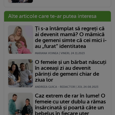
Alte articole care te-ar putea interesa
Ți s-a întâmplat să regreți că
ai devenit mamă? O mămică
de gemeni simte că cei mici i-
au „furat” identitatea
MARIANA VOINEA | VINERI, 24.11.2023
O femeie și un bărbat născuți
în aceeași zi au devenit
părinți de gemeni chiar de
ziua lor
ANDREEA GUICA - REDACTOR | JOI, 24.08.2023
Caz extrem de rar în lume! O
femeie cu uter dublu a rămas
însărcinată și poartă câte un
bebeluș în fiecare uter