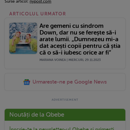
Surse articol:
nypost.com
ARTICOLUL URMATOR
Are gemeni cu sindrom
Down, dar nu se ferește să-i
arate lumii. „Dumnezeu mi-a
dat acești copii pentru că știa
că o să-i iubesc orice ar fi”
MARIANA VOINEA | MIERCURI, 29.11.2023
Urmareste-ne pe Google News
Noutăți de la Qbebe
Înscrie-te la newsletter-ul Qbebe și primești