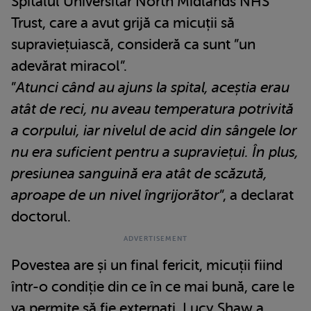
Spitalul Universitar North Midlands NHS
Trust, care a avut grijă ca micuții să
supraviețuiască, consideră ca sunt ”un
adevărat miracol”.
”
Atunci când au ajuns la spital, aceștia erau
atât de reci, nu aveau temperatura potrivită
a corpului, iar nivelul de acid din sângele lor
nu era suficient pentru a supraviețui. În plus,
presiunea sanguină era atât de scăzută,
aproape de un nivel îngrijorător
”, a declarat
doctorul.
Povestea are și un final fericit, micuții fiind
într-o condiție din ce în ce mai bună, care le
va permite să fie externați. Lucy Shaw a