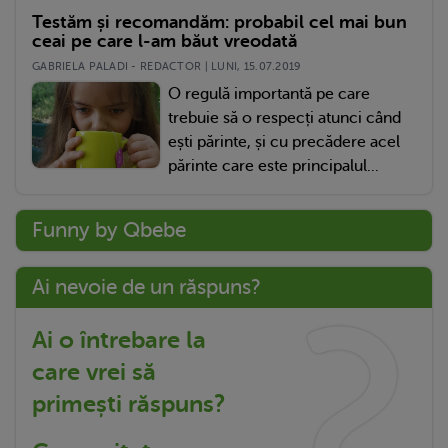
Testăm și recomandăm: probabil cel mai bun
ceai pe care l-am băut vreodată
GABRIELA PALADI - REDACTOR | LUNI, 15.07.2019
O regulă importantă pe care
trebuie să o respecți atunci când
ești părinte, și cu precădere acel
părinte care este principalul...
Funny by Qbebe
Ai nevoie de un răspuns?
Ai o întrebare la
care vrei să
primești răspuns?