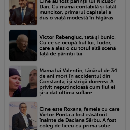
Cine au fost părinții lui Nicușor
Dan. Cu mama contabilă și tatăl
muncitor, primarul capitalei a
dus o viață modestă în Făgăraș
Victor Rebengiuc, tată și bunic.
Cu ce se ocupă fiul lui, Tudor,
care a ales o cu totul altă scenă
față de părinții lui
Mama lui Valentin, tânărul de 34
de ani mort în accidentul din
Constanța, își strigă durerea. A
privit neputincioasă cum fiul ei
și-a dat ultima suflare
Cine este Roxana, femeia cu care
Victor Ponta a fost căsătorit
înainte de Daciana Sârbu. A fost
coleg de liceu cu prima soție