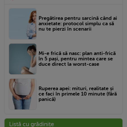
Pregătirea pentru sarcină când ai
anxietate: protocol simplu ca să
nu te pierzi în scenarii
Mi-e frică să nasc: plan anti-frică
în 5 pași, pentru mintea care se
duce direct la worst-case
Ruperea apei: mituri, realitate și
ce faci în primele 10 minute (fără
panică)
Listă cu grădinițe