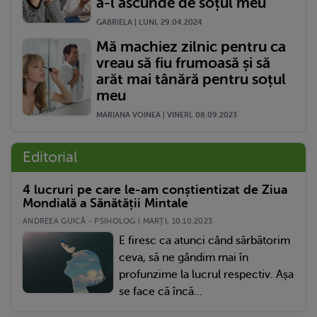
a-l ascunde de soțul meu
GABRIELA | LUNI, 29.04.2024
Mă machiez zilnic pentru ca
vreau să fiu frumoasă și să
arăt mai tânără pentru soțul
meu
MARIANA VOINEA | VINERI, 08.09.2023
Editorial
4 lucruri pe care le-am conștientizat de Ziua
Mondială a Sănătății Mintale
ANDREEA GUICĂ - PSIHOLOG | MARŢI, 10.10.2023
E firesc ca atunci când sărbătorim
ceva, să ne gândim mai în
profunzime la lucrul respectiv. Așa
se face că încă...