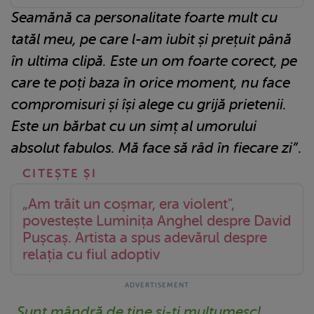
Seamănă ca personalitate foarte mult cu
tatăl meu, pe care l-am iubit și prețuit până
în ultima clipă. Este un om foarte corect, pe
care te poți baza în orice moment, nu face
compromisuri și își alege cu grijă prietenii.
Este un bărbat cu un simț al umorului
absolut fabulos. Mă face să râd în fiecare zi”
.
„Am trăit un coșmar, era violent",
povestește Luminița Anghel despre David
Pușcaș. Artista a spus adevărul despre
relația cu fiul adoptiv
„Sunt mândră de tine și-ți mulțumesc!