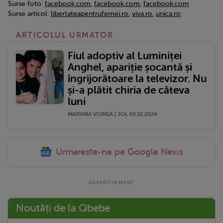
Surse foto:
facebook.com
,
facebook.com
,
facebook.com
Surse articol:
libertateapentrufemei.ro
,
viva.ro
,
unica.ro
ARTICOLUL URMATOR
Fiul adoptiv al Luminiței
Anghel, apariție șocantă și
îngrijorătoare la televizor. Nu
și-a plătit chiria de câteva
luni
MARIANA VOINEA | JOI, 05.12.2024
Urmareste-ne pe Google News
Noutăți de la Qbebe