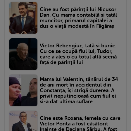
Cine au fost părinții lui Nicușor
Dan. Cu mama contabilă și tatăl
muncitor, primarul capitalei a
dus o viață modestă în Făgăraș
Victor Rebengiuc, tată și bunic.
Cu ce se ocupă fiul lui, Tudor,
care a ales o cu totul altă scenă
față de părinții lui
Mama lui Valentin, tânărul de 34
de ani mort în accidentul din
Constanța, își strigă durerea. A
privit neputincioasă cum fiul ei
și-a dat ultima suflare
Cine este Roxana, femeia cu care
Victor Ponta a fost căsătorit
înainte de Daciana Sârbu. A fost