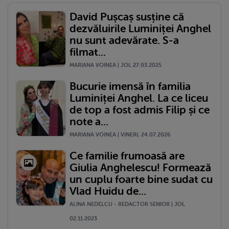
David Pușcaș susține că
dezvăluirile Luminiței Anghel
nu sunt adevărate. S-a
filmat...
MARIANA VOINEA | JOI, 27.03.2025
Bucurie imensă în familia
Luminiței Anghel. La ce liceu
de top a fost admis Filip și ce
note a...
MARIANA VOINEA | VINERI, 24.07.2026
Ce familie frumoasă are
Giulia Anghelescu! Formează
un cuplu foarte bine sudat cu
Vlad Huidu de...
ALINA NEDELCU - REDACTOR SENIOR | JOI,
02.11.2023