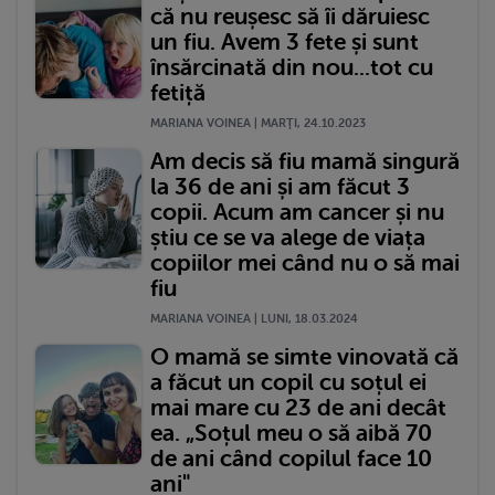
că nu reușesc să îi dăruiesc
un fiu. Avem 3 fete și sunt
însărcinată din nou...tot cu
fetiță
MARIANA VOINEA | MARŢI, 24.10.2023
Am decis să fiu mamă singură
la 36 de ani și am făcut 3
copii. Acum am cancer și nu
știu ce se va alege de viața
copiilor mei când nu o să mai
fiu
MARIANA VOINEA | LUNI, 18.03.2024
O mamă se simte vinovată că
a făcut un copil cu soțul ei
mai mare cu 23 de ani decât
ea. „Soțul meu o să aibă 70
de ani când copilul face 10
ani"