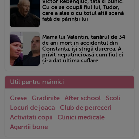
Victor Rebengiuc, tată și bunic.
Cu ce se ocupă fiul lui, Tudor,
care a ales o cu totul altă scenă
față de părinții lui
Mama lui Valentin, tânărul de 34
de ani mort în accidentul din
Constanța, își strigă durerea. A
privit neputincioasă cum fiul ei
și-a dat ultima suflare
Util pentru mămici
Crese
Gradinite
After school
Scoli
Locuri de joaca
Club de petreceri
Activitati copii
Clinici medicale
Agentii bone