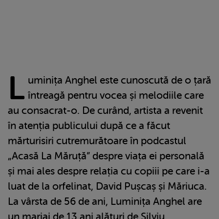
L
uminița Anghel este cunoscută de o țară
întreagă pentru vocea și melodiile care
au consacrat-o. De curând, artista a revenit
în atenția publicului după ce a făcut
mărturisiri cutremurătoare în podcastul
„Acasă La Măruță” despre viața ei personală
și mai ales despre relația cu copiii pe care i-a
luat de la orfelinat, David Pușcaș și Măriuca.
La vârsta de 56 de ani, Luminița Anghel are
un mariaj de 13 ani alături de Silviu