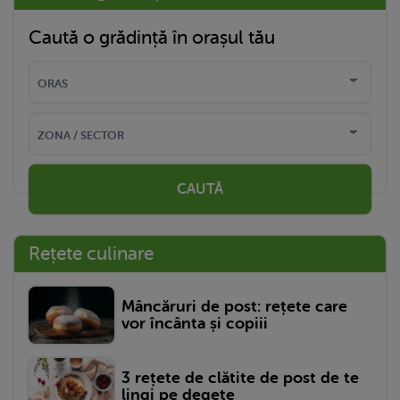
Caută o grădință în orașul tău
CAUTĂ
Rețete culinare
Mâncăruri de post: rețete care
vor încânta și copiii
3 rețete de clătite de post de te
lingi pe degete