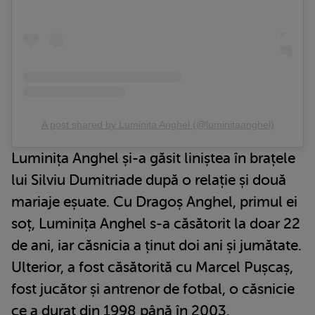
A post shared by Luminita Anghel (@luminitaanghel)
Luminița Anghel și-a găsit liniștea în brațele
lui Silviu Dumitriade după o relație și două
mariaje eșuate. Cu Dragoș Anghel, primul ei
soț, Luminița Anghel s-a căsătorit la doar 22
de ani, iar căsnicia a ținut doi ani și jumătate.
Ulterior, a fost căsătorită cu Marcel Pușcaș,
fost jucător și antrenor de fotbal, o căsnicie
ce a durat din 1998 până în 2003.