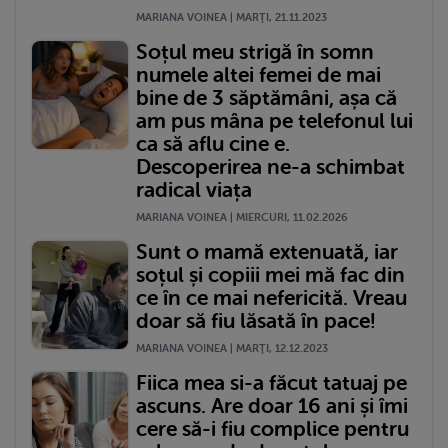
MARIANA VOINEA | MARŢI, 21.11.2023
Soțul meu strigă în somn
numele altei femei de mai
bine de 3 săptămâni, așa că
am pus mâna pe telefonul lui
ca să aflu cine e.
Descoperirea ne-a schimbat
radical viața
MARIANA VOINEA | MIERCURI, 11.02.2026
Sunt o mamă extenuată, iar
soțul și copiii mei mă fac din
ce în ce mai nefericită. Vreau
doar să fiu lăsată în pace!
MARIANA VOINEA | MARŢI, 12.12.2023
Fiica mea si-a făcut tatuaj pe
ascuns. Are doar 16 ani și îmi
cere să-i fiu complice pentru