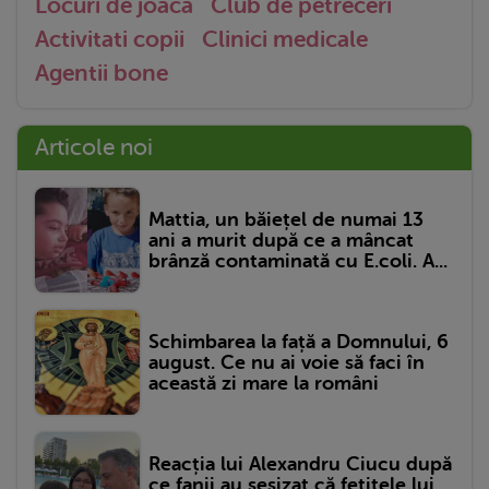
Locuri de joaca
Club de petreceri
Activitati copii
Clinici medicale
Agentii bone
Articole noi
Mattia, un băiețel de numai 13
ani a murit după ce a mâncat
brânză contaminată cu E.coli. A...
Schimbarea la față a Domnului, 6
august. Ce nu ai voie să faci în
această zi mare la români
Reacția lui Alexandru Ciucu după
ce fanii au sesizat că fetițele lui