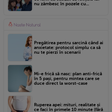
nu zâmbesc în pozele cu...
Pregătirea pentru sarcină când ai
anxietate: protocol simplu ca să
nu te pierzi în scenarii
Mi-e frică să nasc: plan anti-frică
în 5 pași, pentru mintea care se
duce direct la worst-case
Ruperea apei: mituri, realitate și
ce faci în primele 10 minute (fără