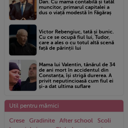
Dan. Cu mama contabilă și tatăl
muncitor, primarul capitalei a
dus o viață modestă în Făgăraș
Victor Rebengiuc, tată și bunic.
Cu ce se ocupă fiul lui, Tudor,
care a ales o cu totul altă scenă
față de părinții lui
Mama lui Valentin, tânărul de 34
de ani mort în accidentul din
Constanța, își strigă durerea. A
privit neputincioasă cum fiul ei
și-a dat ultima suflare
Util pentru mămici
Crese
Gradinite
After school
Scoli