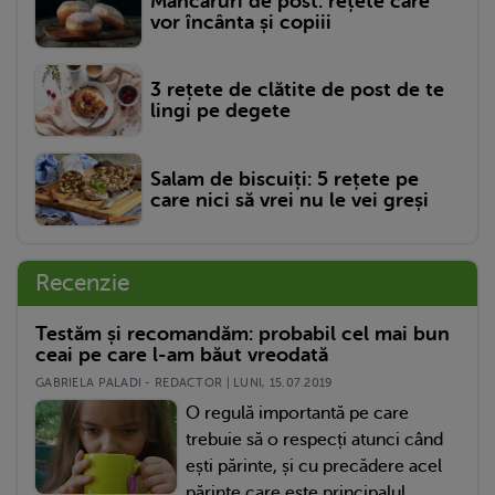
Mâncăruri de post: rețete care
vor încânta și copiii
3 rețete de clătite de post de te
lingi pe degete
Salam de biscuiți: 5 rețete pe
care nici să vrei nu le vei greși
Recenzie
Testăm și recomandăm: probabil cel mai bun
ceai pe care l-am băut vreodată
GABRIELA PALADI - REDACTOR | LUNI, 15.07.2019
O regulă importantă pe care
trebuie să o respecți atunci când
ești părinte, și cu precădere acel
părinte care este principalul...