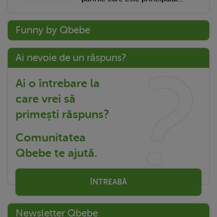
Funny by Qbebe
Ai nevoie de un răspuns?
Ai o întrebare la
care vrei să
primești răspuns?
Comunitatea
Qbebe te ajută.
ÎNTREABĂ
Newsletter Qbebe