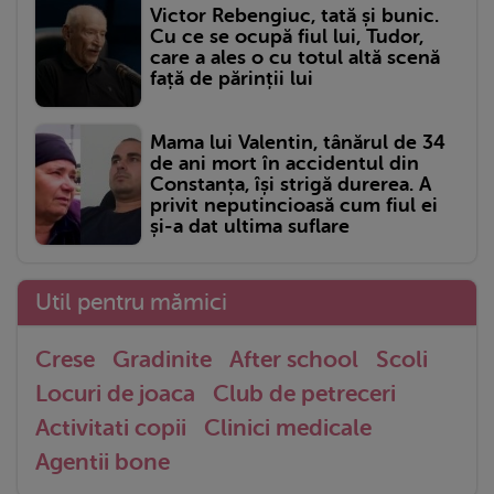
Victor Rebengiuc, tată și bunic.
Cu ce se ocupă fiul lui, Tudor,
care a ales o cu totul altă scenă
față de părinții lui
Mama lui Valentin, tânărul de 34
de ani mort în accidentul din
Constanța, își strigă durerea. A
privit neputincioasă cum fiul ei
și-a dat ultima suflare
Util pentru mămici
Crese
Gradinite
After school
Scoli
Locuri de joaca
Club de petreceri
Activitati copii
Clinici medicale
Agentii bone