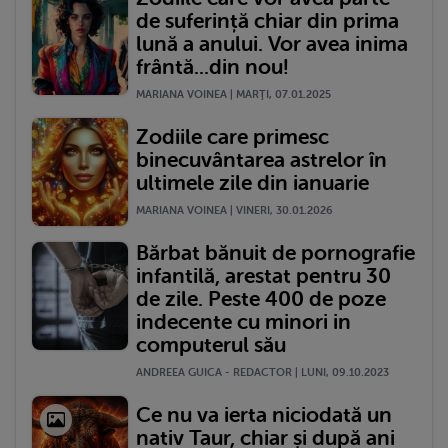
de suferință chiar din prima
lună a anului. Vor avea inima
frântă...din nou!
MARIANA VOINEA | MARŢI, 07.01.2025
Zodiile care primesc
binecuvântarea astrelor în
ultimele zile din ianuarie
MARIANA VOINEA | VINERI, 30.01.2026
Bărbat bănuit de pornografie
infantilă, arestat pentru 30
de zile. Peste 400 de poze
indecente cu minori in
computerul său
ANDREEA GUICA - REDACTOR | LUNI, 09.10.2023
Ce nu va ierta niciodată un
nativ Taur, chiar și după ani