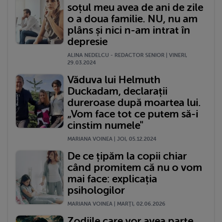
soțul meu avea de ani de zile
o a doua familie. NU, nu am
plâns și nici n-am intrat în
depresie
ALINA NEDELCU - REDACTOR SENIOR | VINERI,
29.03.2024
Văduva lui Helmuth
Duckadam, declarații
dureroase după moartea lui.
„Vom face tot ce putem să-i
cinstim numele"
MARIANA VOINEA | JOI, 05.12.2024
De ce țipăm la copii chiar
când promitem că nu o vom
mai face: explicația
psihologilor
MARIANA VOINEA | MARŢI, 02.06.2026
Zodiile care vor avea parte