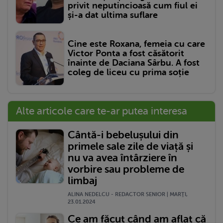
privit neputincioasă cum fiul ei
și-a dat ultima suflare
Cine este Roxana, femeia cu care
Victor Ponta a fost căsătorit
înainte de Daciana Sârbu. A fost
coleg de liceu cu prima soție
Alte articole care te-ar putea interesa
Cântă-i bebelușului din
primele sale zile de viață și
nu va avea întârziere în
vorbire sau probleme de
limbaj
ALINA NEDELCU - REDACTOR SENIOR | MARŢI,
23.01.2024
Ce am făcut când am aflat că