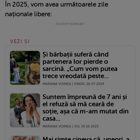
În 2025, vom avea următoarele zile
naționale libere:
VEZI SI
Și bărbații suferă când
partenera lor pierde o
sarcină. „Cum vom putea
trece vreodată peste...
MARIANA VOINEA | VINERI, 26.07.2024
Suntem împreună de 7 ani și
el refuză să mă ceară de
soție, așa că m-am mutat din
casa...
MARIANA VOINEA | JOI, 19.10.2023
Mai simte cineva că, uneori, a