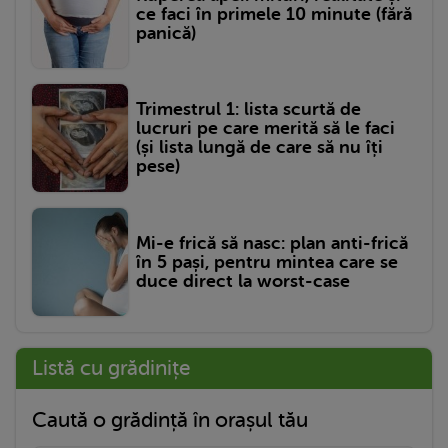
ce faci în primele 10 minute (fără
panică)
Trimestrul 1: lista scurtă de
lucruri pe care merită să le faci
(și lista lungă de care să nu îți
pese)
Mi-e frică să nasc: plan anti-frică
în 5 pași, pentru mintea care se
duce direct la worst-case
Listă cu grădinițe
Caută o grădință în orașul tău