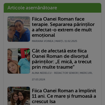
Articole asemănătoare
Fiica Oanei Roman face
terapie. Separarea părinților
a afectat-o extrem de mult
emoțional
MARIANA VOINEA | MARŢI, 11.02.2025
Cât de afectată este fiica
Oanei Roman de divorțul
părinților: „E mică, a trecut
prin multe traume”
ALINA NEDELCU - REDACTOR SENIOR | MIERCURI,
27.03.2024
Fiica Oanei Roman a împlinit
11 ani. Ce mare și frumoasă a
crescut Isa