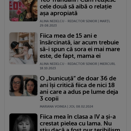
cele două să aibă o relație
așa apropiată
ALINA NEDELCU - REDACTOR SENIOR | MARŢI,
29.08.2023
Fiica mea de 15 ani e
însărcinată, iar acum trebuie
să-i spun că sora ei mai mare
este, de fapt, mama ei
ALINA NEDELCU - REDACTOR SENIOR | MIERCURI,
18.10.2023
O „bunicuță” de doar 36 de
ani își critică fiica de nici 18
ani care a adus pe lume deja
3 copii
MARIANA VOINEA | JOI, 08.02.2024
Fiica mea în clasa a IV a și-a
crestat pielea cu lama. Nu
știu dacă a fost pur teribilism,