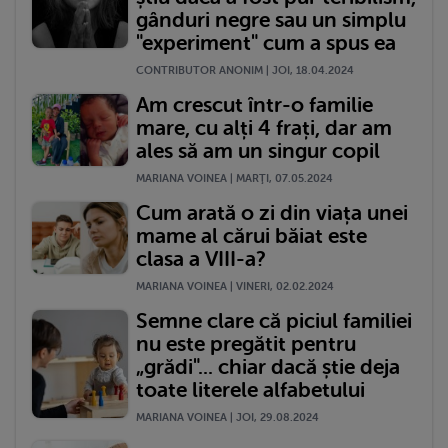
gânduri negre sau un simplu
"experiment" cum a spus ea
CONTRIBUTOR ANONIM | JOI, 18.04.2024
Am crescut într-o familie
mare, cu alți 4 frați, dar am
ales să am un singur copil
MARIANA VOINEA | MARŢI, 07.05.2024
Cum arată o zi din viața unei
mame al cărui băiat este
clasa a VIII-a?
MARIANA VOINEA | VINERI, 02.02.2024
Semne clare că piciul familiei
nu este pregătit pentru
„grădi"... chiar dacă știe deja
toate literele alfabetului
MARIANA VOINEA | JOI, 29.08.2024