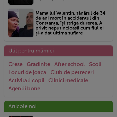
Mama lui Valentin, tânărul de 34
de ani mort în accidentul din
Constanța, își strigă durerea. A
privit neputincioasă cum fiul ei
și-a dat ultima suflare
Util pentru mămici
Crese
Gradinite
After school
Scoli
Locuri de joaca
Club de petreceri
Activitati copii
Clinici medicale
Agentii bone
Articole noi