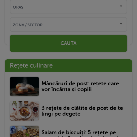
CAUTĂ
Rețete culinare
Mâncăruri de post: rețete care
vor încânta și copiii
3 rețete de clătite de post de te
lingi pe degete
Salam de biscuiți: 5 rețete pe