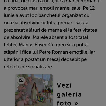
La final de clasa a IV-a, fiica Oanei Roman i-
a provocat mari emoții mamei sale. Pe 12
iunie a avut loc banchetul organizat cu
ocazia absolvirii ciclului primar. Isa s-a
prezentat alături de mama ei la festivitatea
de absolvire. Marele absent a fost tatăl
fetiței, Marius Elisei. Cu greu și-a putut
stăpânii fiica lui Petre Roman emoțiile, iar
ulterior a postat un mesaj deosebit pe
rețelele de socializare.
Vezi
galeria
foto »