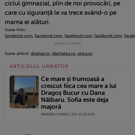
ciclul gimnazial, plin de noi provocări, pe
care cu siguranță le va trece având-o pe
mama ei alături.
Surse foto:
facebook.com
,
facebook.com
,
facebook.com
,
facebook.com
,
face
Surse articol:
divahair.ro
,
libertatea.ro
,
unica.ro
ARTICOLUL URMATOR
Ce mare și frumoasă a
crescut fiica cea mare a lui
Dragoș Bucur cu Dana
Nălbaru. Sofia este deja
majoră
MARIANA VOINEA | JOI, 13.02.2025