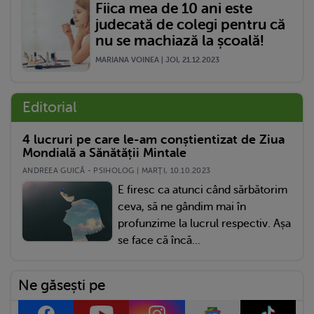
Fiica mea de 10 ani este
judecată de colegi pentru că
nu se machiază la școală!
MARIANA VOINEA | JOI, 21.12.2023
Editorial
4 lucruri pe care le-am conștientizat de Ziua
Mondială a Sănătății Mintale
ANDREEA GUICĂ - PSIHOLOG | MARŢI, 10.10.2023
E firesc ca atunci când sărbătorim
ceva, să ne gândim mai în
profunzime la lucrul respectiv. Așa
se face că încă...
Ne găsești pe