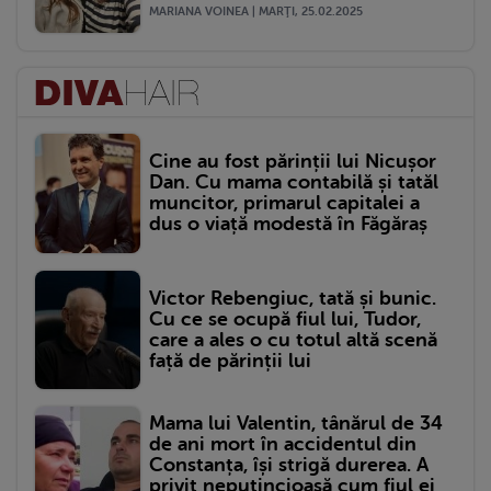
MARIANA VOINEA | MARŢI, 25.02.2025
Cine au fost părinții lui Nicușor
Dan. Cu mama contabilă și tatăl
muncitor, primarul capitalei a
dus o viață modestă în Făgăraș
Victor Rebengiuc, tată și bunic.
Cu ce se ocupă fiul lui, Tudor,
care a ales o cu totul altă scenă
față de părinții lui
Mama lui Valentin, tânărul de 34
de ani mort în accidentul din
Constanța, își strigă durerea. A
privit neputincioasă cum fiul ei