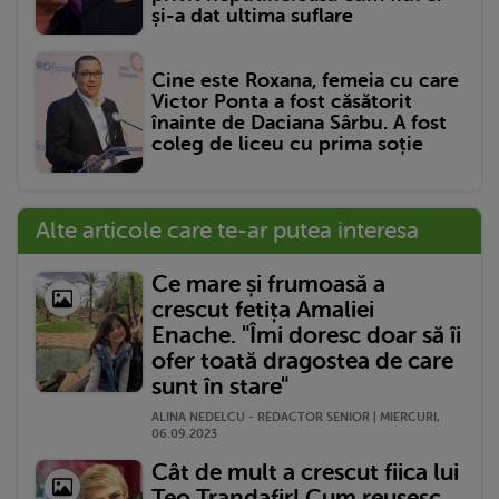
și-a dat ultima suflare
Cine este Roxana, femeia cu care
Victor Ponta a fost căsătorit
înainte de Daciana Sârbu. A fost
coleg de liceu cu prima soție
Alte articole care te-ar putea interesa
Ce mare și frumoasă a
crescut fetița Amaliei
Enache. "Îmi doresc doar să îi
ofer toată dragostea de care
sunt în stare"
ALINA NEDELCU - REDACTOR SENIOR | MIERCURI,
06.09.2023
Cât de mult a crescut fiica lui
Teo Trandafir! Cum reușesc