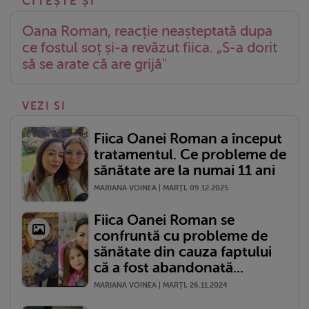
Oana Roman, reacție neașteptată dupa
ce fostul soț și-a revăzut fiica. „S-a dorit
să se arate că are grijă"
VEZI SI
Fiica Oanei Roman a început
tratamentul. Ce probleme de
sănătate are la numai 11 ani
MARIANA VOINEA | MARŢI, 09.12.2025
Fiica Oanei Roman se
confruntă cu probleme de
sănătate din cauza faptului
că a fost abandonată...
MARIANA VOINEA | MARŢI, 26.11.2024