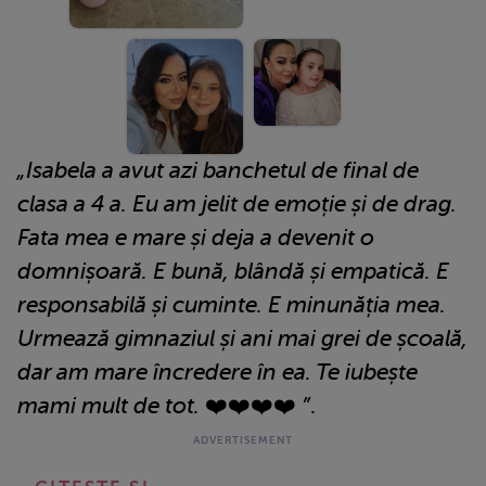
„Isabela a avut azi banchetul de final de
clasa a 4 a. Eu am jelit de emoție și de drag.
Fata mea e mare și deja a devenit o
domnișoară. E bună, blândă și empatică. E
responsabilă și cuminte. E minunăția mea.
Urmează gimnaziul și ani mai grei de școală,
dar am mare încredere în ea. Te iubește
mami mult de tot. ❤️❤️❤️❤️ ”
.