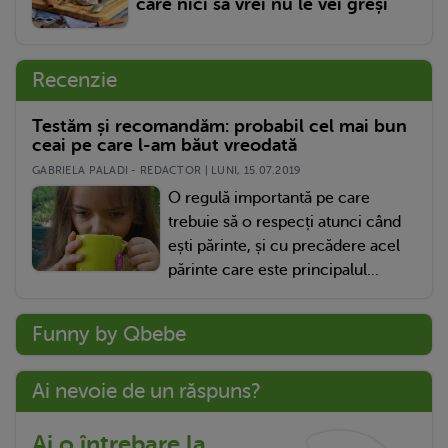
care nici să vrei nu le vei greși
Recenzie
Testăm și recomandăm: probabil cel mai bun
ceai pe care l-am băut vreodată
GABRIELA PALADI - REDACTOR | LUNI, 15.07.2019
O regulă importantă pe care
trebuie să o respecți atunci când
ești părinte, și cu precădere acel
părinte care este principalul...
Funny by Qbebe
Ai nevoie de un răspuns?
Ai o întrebare la