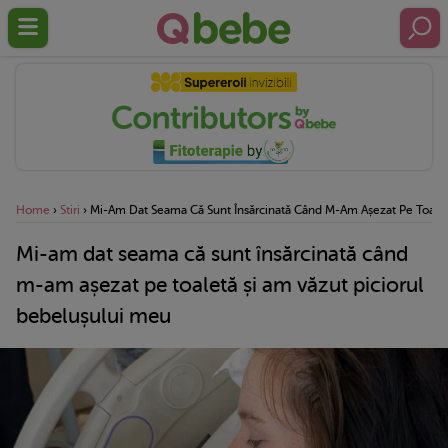
Home
›
Stiri
›
Mi-Am Dat Seama Că Sunt Însărcinată Când M-Am Așezat Pe Toaletă
Mi-am dat seama că sunt însărcinată când
m-am așezat pe toaletă și am văzut piciorul
bebelușului meu