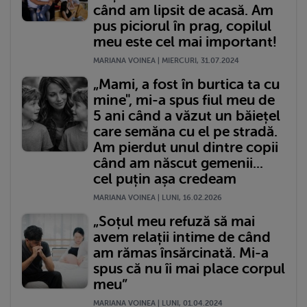
când am lipsit de acasă. Am
pus piciorul în prag, copilul
meu este cel mai important!
MARIANA VOINEA | MIERCURI, 31.07.2024
„Mami, a fost în burtica ta cu
mine", mi-a spus fiul meu de
5 ani când a văzut un băiețel
care semăna cu el pe stradă.
Am pierdut unul dintre copii
când am născut gemenii...
cel puțin așa credeam
MARIANA VOINEA | LUNI, 16.02.2026
„Soțul meu refuză să mai
avem relații intime de când
am rămas însărcinată. Mi-a
spus că nu îi mai place corpul
meu”
MARIANA VOINEA | LUNI, 01.04.2024