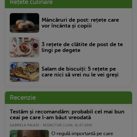
Rețete culinare
Mâncăruri de post: rețete care
vor încânta și copiii
3 rețete de clătite de post de te
lingi pe degete
Salam de biscuiți: 5 rețete pe
care nici să vrei nu le vei greși
Recenzie
Testăm și recomandăm: probabil cel mai bun
ceai pe care l-am băut vreodată
GABRIELA PALADI - REDACTOR | LUNI, 15.07.2019
O regulă importantă pe care