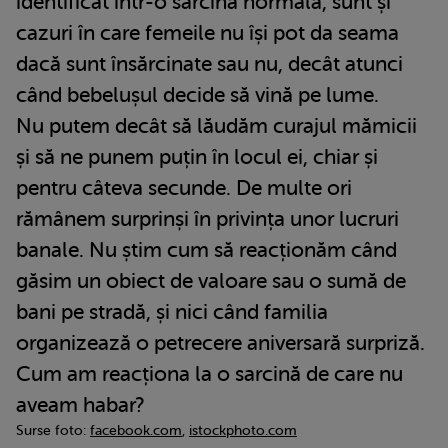
identificat într-o sarcină normală, sunt și
cazuri în care femeile nu își pot da seama
dacă sunt însărcinate sau nu, decât atunci
când bebelușul decide să vină pe lume.
Nu putem decât să lăudăm curajul mămicii
și să ne punem puțin în locul ei, chiar și
pentru câteva secunde. De multe ori
rămânem surprinși în privința unor lucruri
banale. Nu știm cum să reacționăm când
găsim un obiect de valoare sau o sumă de
bani pe stradă, și nici când familia
organizează o petrecere aniversară surpriză.
Cum am reacționa la o sarcină de care nu
aveam habar?
Surse foto:
facebook.com
,
istockphoto.com