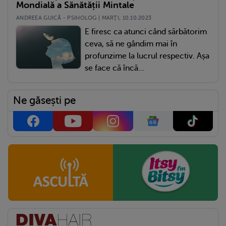
Mondială a Sănătății Mintale
ANDREEA GUICĂ - PSIHOLOG | MARŢI, 10.10.2023
E firesc ca atunci când sărbătorim
ceva, să ne gândim mai în
profunzime la lucrul respectiv. Așa
se face că încă...
Ne găsești pe