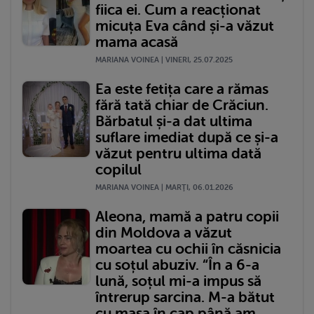
fiica ei. Cum a reacționat
micuța Eva când și-a văzut
mama acasă
MARIANA VOINEA | VINERI, 25.07.2025
Ea este fetița care a rămas
fără tată chiar de Crăciun.
Bărbatul și-a dat ultima
suflare imediat după ce și-a
văzut pentru ultima dată
copilul
MARIANA VOINEA | MARŢI, 06.01.2026
Aleona, mamă a patru copii
din Moldova a văzut
moartea cu ochii în căsnicia
cu soțul abuziv. “În a 6-a
lună, soțul mi-a impus să
întrerup sarcina. M-a bătut
cu masa în cap până am