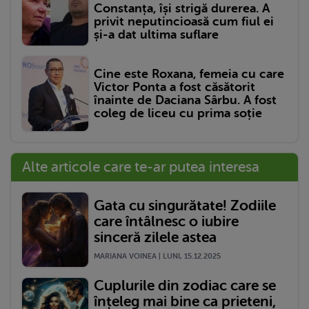
Constanța, își strigă durerea. A
privit neputincioasă cum fiul ei
și-a dat ultima suflare
Cine este Roxana, femeia cu care
Victor Ponta a fost căsătorit
înainte de Daciana Sârbu. A fost
coleg de liceu cu prima soție
Alte articole care te-ar putea interesa
Gata cu singurătate! Zodiile
care întâlnesc o iubire
sinceră zilele astea
MARIANA VOINEA | LUNI, 15.12.2025
Cuplurile din zodiac care se
înțeleg mai bine ca prieteni,