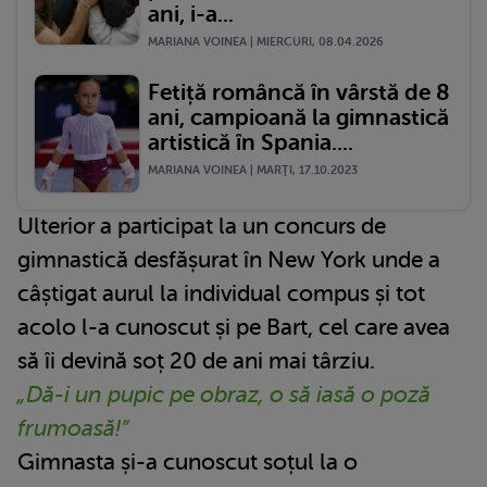
ani, i-a...
MARIANA VOINEA | MIERCURI, 08.04.2026
Fetiță româncă în vârstă de 8
ani, campioană la gimnastică
artistică în Spania....
MARIANA VOINEA | MARŢI, 17.10.2023
Ulterior a participat la un concurs de
gimnastică desfășurat în New York unde a
câștigat aurul la individual compus și tot
acolo l-a cunoscut și pe Bart, cel care avea
să îi devină soț 20 de ani mai târziu.
„Dă-i un pupic pe obraz, o să iasă o poză
frumoasă!”
Gimnasta și-a cunoscut soțul la o