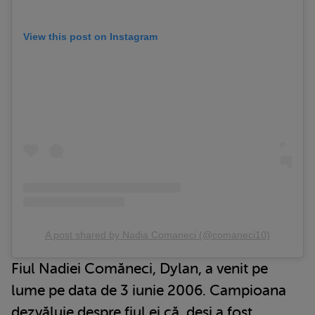
View this post on Instagram
A post shared by Nadia Comaneci (@comaneci10)
Fiul Nadiei Comăneci, Dylan, a venit pe
lume pe data de 3 iunie 2006. Campioana
dezvăluie despre fiul ei că, deși a fost