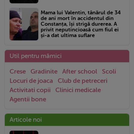
Mama lui Valentin, tânărul de 34
de ani mort în accidentul din
Constanța, își strigă durerea. A
privit neputincioasă cum fiul ei
și-a dat ultima suflare
Util pentru mămici
Crese
Gradinite
After school
Scoli
Locuri de joaca
Club de petreceri
Activitati copii
Clinici medicale
Agentii bone
Articole noi