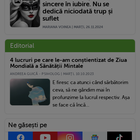
sincere în iubire. Nu se
dedică niciodată trup și
suflet
MARIANA VOINEA | MARŢI, 26.11.2024
Editorial
4 lucruri pe care le-am conștientizat de Ziua
Mondială a Sănătății Mintale
ANDREEA GUICĂ - PSIHOLOG | MARŢI, 10.10.2023
E firesc ca atunci când sărbătorim
ceva, să ne gândim mai în
profunzime la lucrul respectiv. Așa
se face că încă...
Ne găsești pe