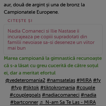
aur, două de argint și una de bronz la
Campionatele Europene.
Nadia Comaneci si Ilie Nastase ii
incurajeaza pe copiii supradotati din
familii nevoiase sa-si deseneze un viitor
mai bun
Marea campioană la gimnastică recunoaște
că s-a lăsat cu greu cucerită de către soțul
ei, dar a meritat efortul
@vedeteromania2
#namsatelas
#MIRA
#fy
#fyp
#tiktok
#tiktokromania
#couple
#couplegoals
#nadiacomaneci
#nadia
#bartconner
♬ N-am Sa Te Las - MIRA