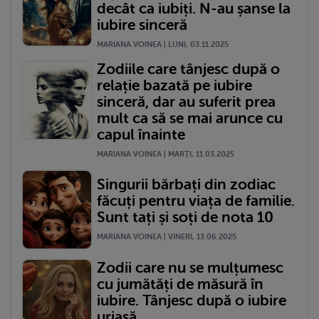
decât ca iubiți. N-au șanse la
iubire sinceră
MARIANA VOINEA | LUNI, 03.11.2025
Zodiile care tânjesc după o
relație bazată pe iubire
sinceră, dar au suferit prea
mult ca să se mai arunce cu
capul înainte
MARIANA VOINEA | MARŢI, 11.03.2025
Singurii bărbați din zodiac
făcuți pentru viața de familie.
Sunt tați și soți de nota 10
MARIANA VOINEA | VINERI, 13.06.2025
Zodii care nu se mulțumesc
cu jumătăți de măsură în
iubire. Tânjesc după o iubire
uriașă