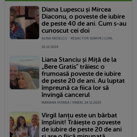
Diana Lupescu și Mircea
Diaconu, o poveste de iubire
de peste 40 de ani. Cum s-au
cunoscut cei doi
ALINA NEDELCU - REDACTOR SENIOR | LUNI,
16.12.2024
Liana Stanciu și Miță de la
„Bere Gratis" trăiesc o
frumoasă poveste de iubire
de peste 20 de ani. Au luptat
împreună ca fiica lor să
învingă cancerul
MARIANA VOINEA | VINERI, 24.11.2023
Virgil Ianțu este un bărbat
împlinit! Trăiește o poveste
de iubire de peste 20 de ani
și are o fiică minunată