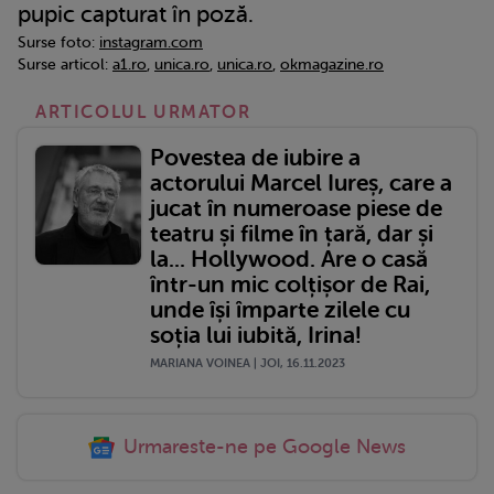
pupic capturat în poză.
Surse foto:
instagram.com
Surse articol:
a1.ro
,
unica.ro
,
unica.ro
,
okmagazine.ro
ARTICOLUL URMATOR
Povestea de iubire a
actorului Marcel Iureș, care a
jucat în numeroase piese de
teatru și filme în țară, dar și
la... Hollywood. Are o casă
într-un mic colțișor de Rai,
unde își împarte zilele cu
soția lui iubită, Irina!
MARIANA VOINEA | JOI, 16.11.2023
Urmareste-ne pe Google News