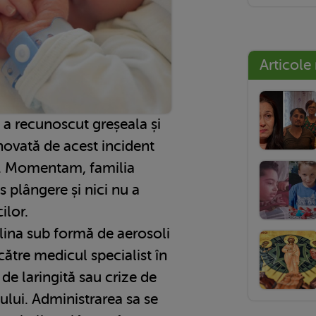
Articole
 a recunoscut greșeala și
inovată de acest incident
ă. Momentam, familia
 plângere și nici nu a
ilor.
ina sub formă de aerosoli
ătre medicul specialist în
de laringită sau crize de
ului. Administrarea sa se