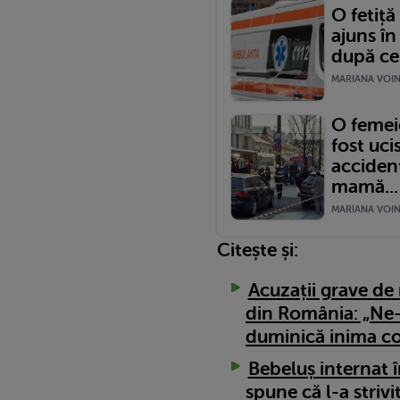
O fetiță
ajuns în
după ce 
MARIANA VOINE
O femeie
fost uci
acciden
mamă...
MARIANA VOINE
Citește și:
Acuzații grave de 
din România: „Ne-a 
duminică inima co
Bebeluș internat î
spune că l-a strivi