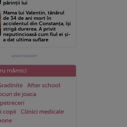
părinții lui
Mama lui Valentin, tânărul
de 34 de ani mort în
accidentul din Constanța, își
strigă durerea. A privit
neputincioasă cum fiul ei și-
a dat ultima suflare
tru mămici
radinite
After school
ocuri de joaca
petreceri
i copii
Clinici medicale
 bone