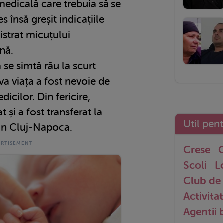
medicală care trebuia să se
s însă greșit indicațiile
istrat micuțului
enă.
 se simtă rău la scurt
lva viața a fost nevoie de
dicilor. Din fericire,
t și a fost transferat la
Util pen
din Cluj-Napoca.
Crese
G
Scoli
L
Club de 
Activitat
Agentii