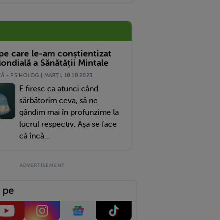
Loc Să-I Facă Aerosoli
 pe care le-am conștientizat
ondială a Sănătății Mintale
 - PSIHOLOG | MARŢI, 10.10.2023
E firesc ca atunci când
sărbătorim ceva, să ne
gândim mai în profunzime la
lucrul respectiv. Așa se face
că încă...
 pe