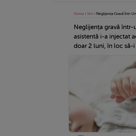
Home
›
Stiri
›
Neglijența Gravă Într-Un 
Neglijența gravă într-u
asistentă i-a injectat
doar 2 luni, în loc să-