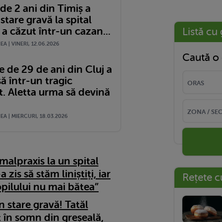
 de 2 ani din Timiș a
 stare gravă la spital
a căzut într-un cazan...
Listă cu 
A | VINERI, 12.06.2026
Caută o 
 de 29 de ani din Cluj a
să într-un tragic
t. Aletta urma să devină
A | MIERCURI, 18.03.2026
malpraxis la un spital
zis să stăm liniștiți, iar
Rețete c
pilului nu mai bătea”
n stare gravă! Tatăl
t în somn din greșeală,