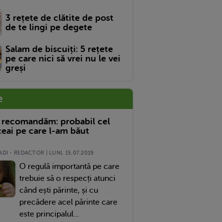
3 rețete de clătite de post
de te lingi pe degete
Salam de biscuiți: 5 rețete
pe care nici să vrei nu le vei
greși
e
 recomandăm: probabil cel
eai pe care l-am băut
DI - REDACTOR | LUNI, 15.07.2019
O regulă importantă pe care
trebuie să o respecți atunci
când ești părinte, și cu
precădere acel părinte care
este principalul...