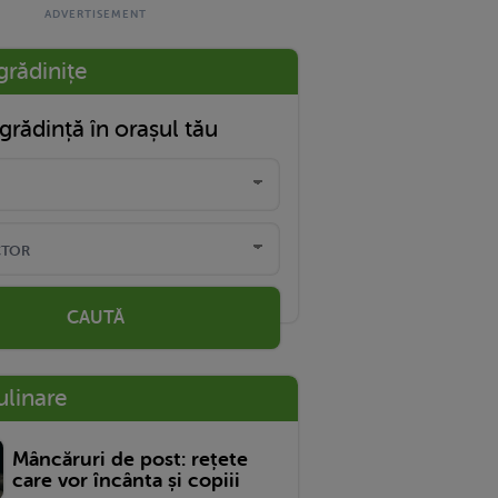
grădinițe
grădință în orașul tău
CAUTĂ
ulinare
Mâncăruri de post: rețete
care vor încânta și copiii