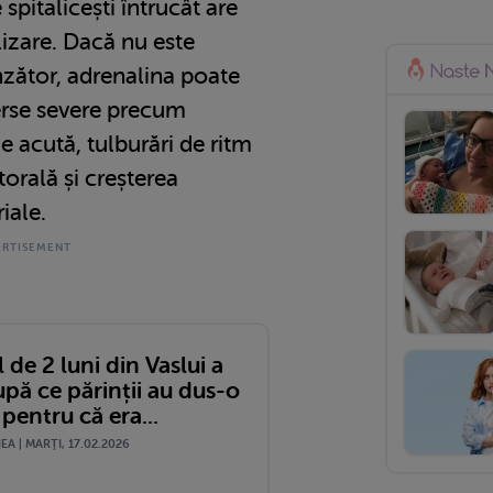
 spitalicești întrucât are
ilizare. Dacă nu este
zător, adrenalina poate
erse severe precum
ie acută, tulburări de ritm
orală și creșterea
riale.
 de 2 luni din Vaslui a
pă ce părinții au dus-o
 pentru că era...
A | MARŢI, 17.02.2026