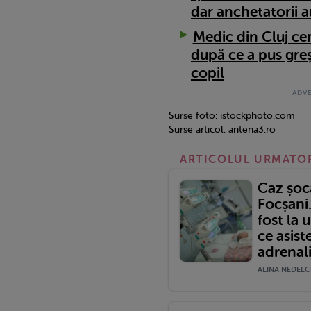
dar anchetatorii a
Medic din Cluj ce
după ce a pus gre
copil
Surse foto: istockphoto.com
Surse articol: antena3.ro
ARTICOLUL URMATO
Caz șoca
Focșani
fost la
ce asist
adrenali
ALINA NEDELCU