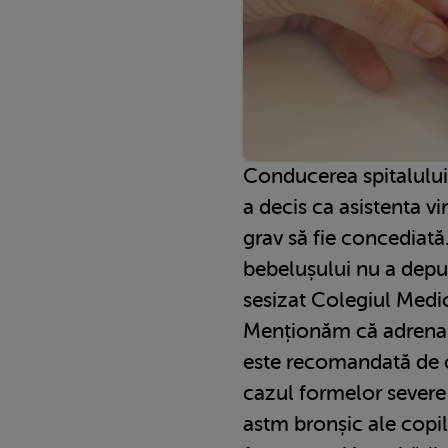
Conducerea spitalului
a decis ca asistenta v
grav să fie concediat
bebelușului nu a depus
sesizat Colegiul Medic
Menționăm că adrenal
este recomandată de c
cazul formelor severe 
astm bronșic ale copil