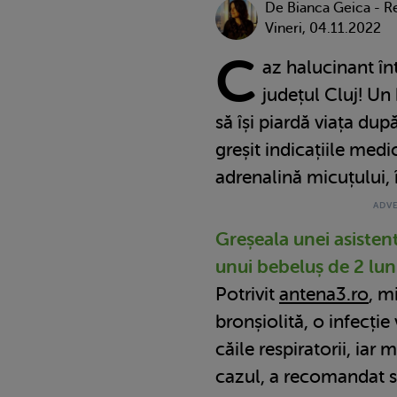
De Bianca Geica - R
Vineri, 04.11.2022
C
az halucinant înt
județul Cluj! Un
să își piardă viața dup
greșit indicațiile medic
adrenalină micuțului, î
Greșeala unei asistent
unui bebeluș de 2 lun
Potrivit
antena3.ro
, m
bronșiolită, o infecție
căile respiratorii, iar
cazul, a recomandat să