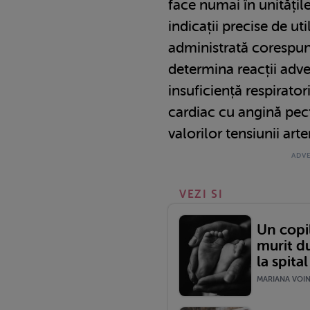
face numai în unitățile
indicații precise de ut
administrată corespun
determina reacții adv
insuficiență respirator
cardiac cu angină pect
valorilor tensiunii arte
VEZI SI
Un copil
murit du
la spital
MARIANA VOINE