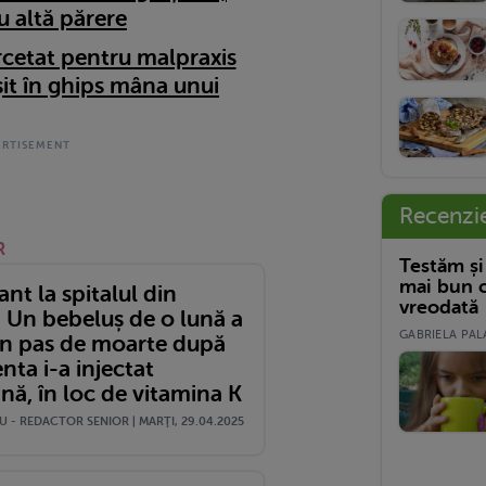
u altă părere
rcetat pentru malpraxis
șit în ghips mâna unui
Recenzi
R
Testăm și
mai bun c
nt la spitalul din
vreodată
. Un bebeluș de o lună a
GABRIELA PALA
 un pas de moarte după
enta i-a injectat
nă, în loc de vitamina K
 - REDACTOR SENIOR | MARŢI, 29.04.2025