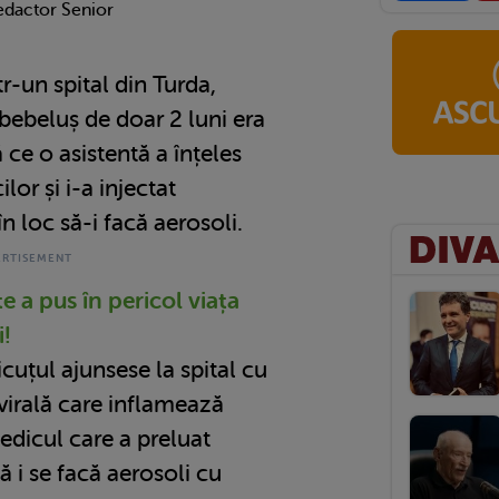
edactor Senior
r-un spital din Turda,
 bebeluș de doar 2 luni era
ă ce o asistentă a înțeles
ilor și i-a injectat
n loc să-i facă aerosoli.
e a pus în pericol viața
i!
icuțul ajunsese la spital cu
 virală care inflamează
 medicul care a preluat
 i se facă aerosoli cu