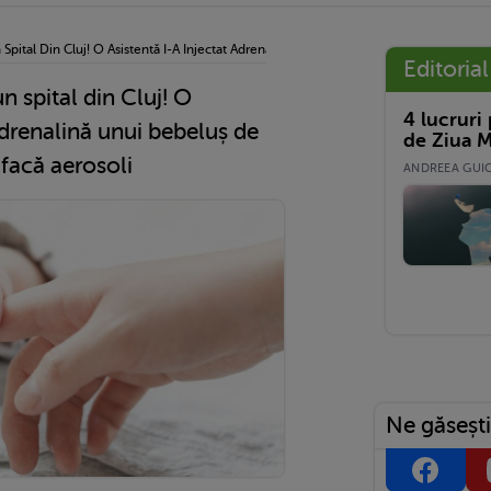
Spital Din Cluj! O Asistentă I-A Injectat Adrenalină Unui Bebeluș De Doar 2 Luni, În 
Editorial
n spital din Cluj! O
4 lucruri
 adrenalină unui bebeluș de
de Ziua M
i facă aerosoli
ANDREEA GUICĂ
Ne găsești