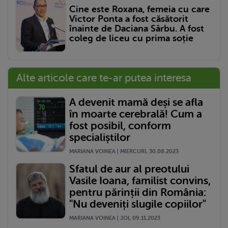
Cine este Roxana, femeia cu care
Victor Ponta a fost căsătorit
înainte de Daciana Sârbu. A fost
coleg de liceu cu prima soție
Alte articole care te-ar putea interesa
A devenit mamă deși se afla
în moarte cerebrală! Cum a
fost posibil, conform
specialiștilor
MARIANA VOINEA | MIERCURI, 30.08.2023
Sfatul de aur al preotului
Vasile Ioana, familist convins,
pentru părinții din România:
"Nu deveniți slugile copiilor"
MARIANA VOINEA | JOI, 09.11.2023