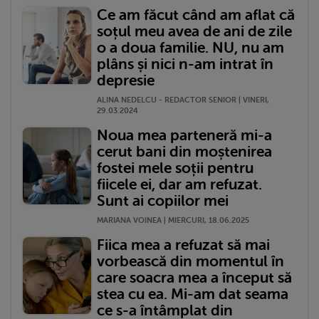
Ce am făcut când am aflat că
soțul meu avea de ani de zile
o a doua familie. NU, nu am
plâns și nici n-am intrat în
depresie
ALINA NEDELCU - REDACTOR SENIOR | VINERI,
29.03.2024
Noua mea parteneră mi-a
cerut bani din moștenirea
fostei mele soții pentru
fiicele ei, dar am refuzat.
Sunt ai copiilor mei
MARIANA VOINEA | MIERCURI, 18.06.2025
Fiica mea a refuzat să mai
vorbească din momentul în
care soacra mea a început să
stea cu ea. Mi-am dat seama
ce s-a întâmplat din