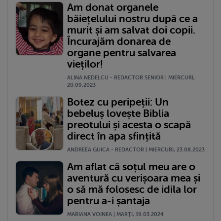
Am donat organele
băiețelului nostru după ce a
murit și am salvat doi copii.
Încurajăm donarea de
organe pentru salvarea
vieților!
ALINA NEDELCU - REDACTOR SENIOR | MIERCURI,
20.09.2023
Botez cu peripeții: Un
bebeluș lovește Biblia
preotului și acesta o scapă
direct în apa sfințită
ANDREEA GUICA - REDACTOR | MIERCURI, 23.08.2023
Am aflat că soțul meu are o
aventură cu verișoara mea și
o să mă folosesc de idila lor
pentru a-i șantaja
MARIANA VOINEA | MARŢI, 19.03.2024