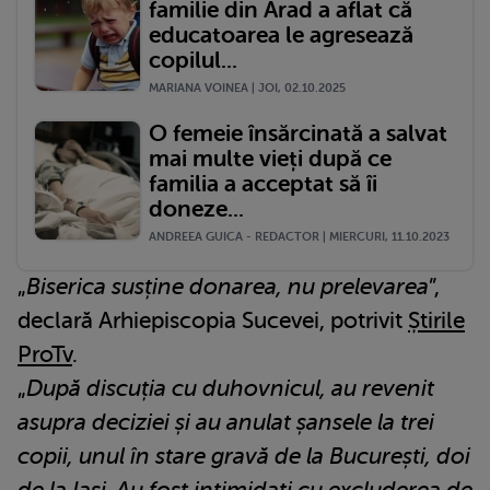
familie din Arad a aflat că
educatoarea le agresează
copilul...
MARIANA VOINEA | JOI, 02.10.2025
O femeie însărcinată a salvat
mai multe vieți după ce
familia a acceptat să îi
doneze...
ANDREEA GUICA - REDACTOR | MIERCURI, 11.10.2023
„
Biserica susține donarea, nu prelevarea
”,
declară Arhiepiscopia Sucevei, potrivit
Știrile
ProTv
.
„
După discuția cu duhovnicul, au revenit
asupra deciziei și au anulat șansele la trei
copii, unul în stare gravă de la București, doi
de la Iași. Au fost intimidați cu excluderea de