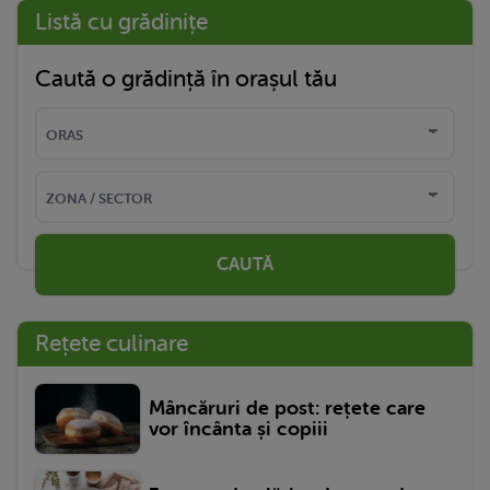
Listă cu grădinițe
Caută o grădință în orașul tău
CAUTĂ
Rețete culinare
Mâncăruri de post: rețete care
vor încânta și copiii