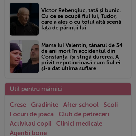
Victor Rebengiuc, tată și bunic.
Cu ce se ocupă fiul lui, Tudor,
care a ales o cu totul altă scenă
față de părinții lui
Mama lui Valentin, tânărul de 34
de ani mort în accidentul din
Constanța, își strigă durerea. A
privit neputincioasă cum fiul ei
și-a dat ultima suflare
Util pentru mămici
Crese
Gradinite
After school
Scoli
Locuri de joaca
Club de petreceri
Activitati copii
Clinici medicale
Agentii bone