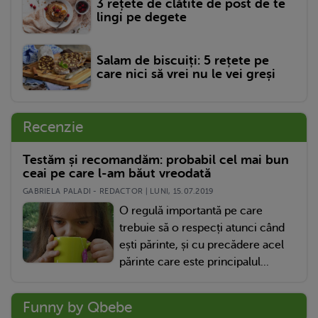
3 rețete de clătite de post de te
lingi pe degete
Salam de biscuiți: 5 rețete pe
care nici să vrei nu le vei greși
Recenzie
Testăm și recomandăm: probabil cel mai bun
ceai pe care l-am băut vreodată
GABRIELA PALADI - REDACTOR | LUNI, 15.07.2019
O regulă importantă pe care
trebuie să o respecți atunci când
ești părinte, și cu precădere acel
părinte care este principalul...
Funny by Qbebe