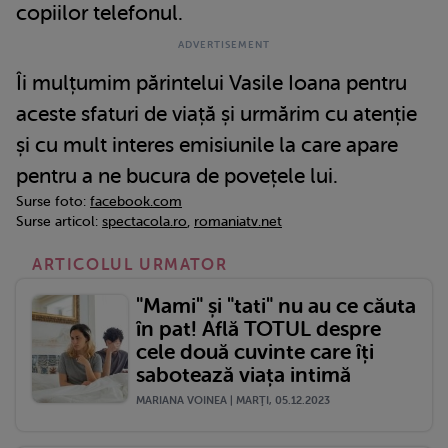
copiilor telefonul.
Îi mulțumim părintelui Vasile Ioana pentru
aceste sfaturi de viață și urmărim cu atenție
și cu mult interes emisiunile la care apare
pentru a ne bucura de povețele lui.
Surse foto:
facebook.com
Surse articol:
spectacola.ro
,
romaniatv.net
ARTICOLUL URMATOR
"Mami" și "tati" nu au ce căuta
în pat! Află TOTUL despre
cele două cuvinte care îți
sabotează viața intimă
MARIANA VOINEA | MARŢI, 05.12.2023