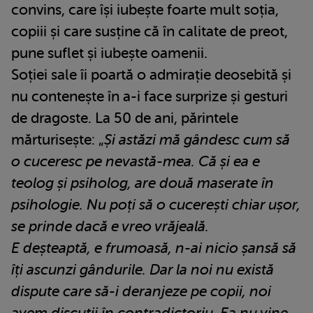
convins, care își iubește foarte mult soția,
copiii și care susține că în calitate de preot,
pune suflet și iubește oamenii.
Soției sale îi poartă o admirație deosebită și
nu contenește în a-i face surprize și gesturi
de dragoste. La 50 de ani, părintele
mărturisește: „
Și astăzi mă gândesc cum să
o cuceresc pe nevastă-mea. Că și ea e
teolog și psiholog, are două maserate în
psihologie. Nu poți să o cucerești chiar ușor,
se prinde dacă e vreo vrăjeală.
E deșteaptă, e frumoasă, n-ai nicio șansă să
îți ascunzi gândurile. Dar la noi nu există
dispute care să-i deranjeze pe copii, noi
avem discuții în contradictoriu. Ea nu vine