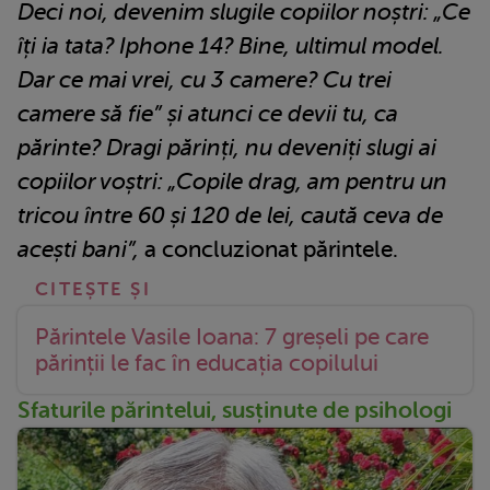
Deci noi, devenim slugile copiilor noștri: „Ce
îți ia tata? Iphone 14? Bine, ultimul model.
Dar ce mai vrei, cu 3 camere? Cu trei
camere să fie” și atunci ce devii tu, ca
părinte? Dragi părinți, nu deveniți slugi ai
copiilor voștri: „Copile drag, am pentru un
tricou între 60 și 120 de lei, caută ceva de
acești bani”,
a concluzionat părintele.
Părintele Vasile Ioana: 7 greșeli pe care
părinții le fac în educația copilului
Sfaturile părintelui, susținute de psihologi