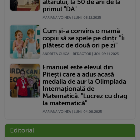
altarului, la 50 de ani de la
primul "DA"
MARIANA VOINEA | LUNI, 08.12.2025
Cum și-a convins o mamă
copiii să se spele pe dinți: "Îi
plătesc de două ori pe zi"
ANDREEA GUICA - REDACTOR | JOI, 09.11.2023
Emanuel este elevul din
Pitești care a adus acasă
medalia de aur la Olimpiada
Internațională de
Matematică. "Lucrez cu drag
la matematică"
MARIANA VOINEA | LUNI, 04.08.2025
Editorial