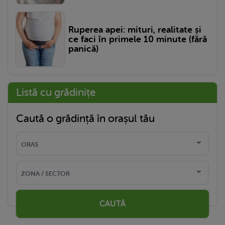
Ruperea apei: mituri, realitate și
ce faci în primele 10 minute (fără
panică)
Listă cu grădinițe
Caută o grădință în orașul tău
CAUTĂ