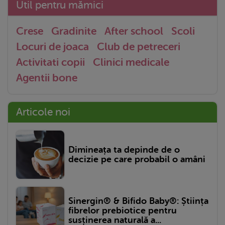
Util pentru mămici
Crese
Gradinite
After school
Scoli
Locuri de joaca
Club de petreceri
Activitati copii
Clinici medicale
Agentii bone
Articole noi
Dimineața ta depinde de o
decizie pe care probabil o amâni
Sinergin® & Bifido Baby®: Știința
fibrelor prebiotice pentru
susținerea naturală a...