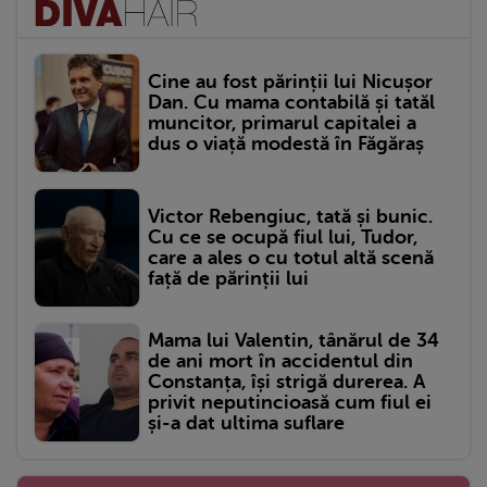
Cine au fost părinții lui Nicușor
Dan. Cu mama contabilă și tatăl
muncitor, primarul capitalei a
dus o viață modestă în Făgăraș
Victor Rebengiuc, tată și bunic.
Cu ce se ocupă fiul lui, Tudor,
care a ales o cu totul altă scenă
față de părinții lui
Mama lui Valentin, tânărul de 34
de ani mort în accidentul din
Constanța, își strigă durerea. A
privit neputincioasă cum fiul ei
și-a dat ultima suflare