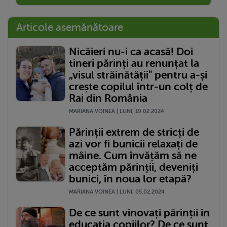
Articole asemănătoare
Nicăieri nu-i ca acasă! Doi
tineri părinți au renunțat la
„visul străinătății" pentru a-și
crește copilul într-un colț de
Rai din România
MARIANA VOINEA | LUNI, 19.02.2024
Părinții extrem de stricți de
azi vor fi bunicii relaxați de
mâine. Cum învățăm să ne
acceptăm părinții, deveniți
bunici, în noua lor etapă?
MARIANA VOINEA | LUNI, 05.02.2024
De ce sunt vinovați părinții în
educația copiilor? De ce sunt