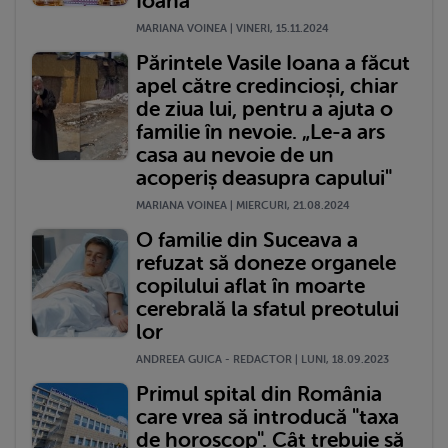
Ioana
MARIANA VOINEA | VINERI, 15.11.2024
Părintele Vasile Ioana a făcut
apel către credincioși, chiar
de ziua lui, pentru a ajuta o
familie în nevoie. „Le-a ars
casa au nevoie de un
acoperiș deasupra capului"
MARIANA VOINEA | MIERCURI, 21.08.2024
O familie din Suceava a
refuzat să doneze organele
copilului aflat în moarte
cerebrală la sfatul preotului
lor
ANDREEA GUICA - REDACTOR | LUNI, 18.09.2023
Primul spital din România
care vrea să introducă "taxa
de horoscop". Cât trebuie să