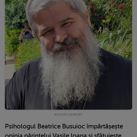
Psihologul Beatrice Busuioc împărtășește
opinia părintelui Vasile Ioana și sfătuiește