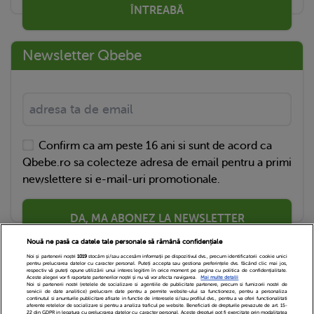
ÎNTREABĂ
Newsletter Qbebe
Confirm ca am peste 16 ani si sunt de acord ca
Qbebe.ro sa colecteze adresa de email pentru a primi
newslettere si e-mail-uri promotionale.
DA, MA ABONEZ LA NEWSLETTER
Nouă ne pasă ca datele tale personale să rămână confidențiale
Noi și partenerii noștri
1019
stocăm și/sau accesăm informații pe dispozitivul dvs., precum identificatorii cookie unici
pentru prelucrarea datelor cu caracter personal. Puteți accepta sau gestiona preferințele dvs. făcând clic mai jos,
respectiv vă puteți opune utilizării unui interes legitim în orice moment pe pagina cu politica de confidențialitate.
Aceste alegeri vor fi raportate partenerilor noștri și nu vă vor afecta navigarea.
Mai multe detalii
Noi si partenerii nostri (retelele de socializare si agentiile de publicitate partenere, precum si furnizorii nostri de
servicii de date analitice) prelucram date pentru a permite website-ului sa functioneze, pentru a personaliza
continutul si anunturile publicitare afisate in functie de interesele si/sau profilul dvs., pentru a va oferi functionalitati
aferente retelelor de socializare si pentru a analiza traficul pe website. Beneficiati de drepturile prevazute de art. 15-
22 din GDPR in legatura cu prelucrarea datelor cu caracter personal. Aceste drepturi pot fi exercitate prin modalitatea